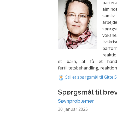
parter
alminde
samliv
arbejd
spørg
voksne
livskr
parforh
reaktio
et barn, at få et handic
fertilitetsbehandling, reaktio
Stil et spørgsmål til Gitte 
Spørgsmål til bre
Søvnproblemer
30. januar 2025