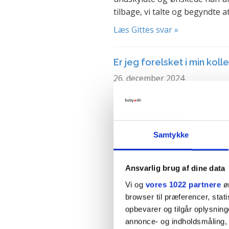
tilbage, vi talte og begyndte at 
Læs Gittes svar »
Er jeg forelsket i min koll
26. december 2024
Er jeg forelsket i en anden? J
og jeg aner ikke om det er 
på den helt rigtige måde. Vi 
alligevel en del med hinanden
Samtykke
arbejdsopgaver. Jeg ta...
Læs Gittes svar »
Ansvarlig brug af dine data
Vi og
vores 1022 partnere
øn
Min mands affære venter 
browser til præferencer, stat
opbevarer og tilgår oplysning
19. november 2024
annonce- og indholdsmåling,