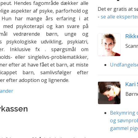
apeut. Hendes fagområde dækker alle
Det er gratis at 
lige aspekter af psyke, parforhold og
-
se alle eksperte
. Hun har mange års erfaring i at
e med psykoterapi og kan svare på
smål vedrørende børn, unge og
Rikk
s psykologiske udvikling, psykiatri,
Scann
iser. Inklusive fx . spørgsmål om
olds- eller singlelivs-problematikker,
ner efter at have fået et barn, at miste
Undfangels
appet barn, samlivsfølger efter
ner efter adoption og lignende.
Kari
Sander
Børn
vkassen
Bekymring o
og søvnpro
gammel pig