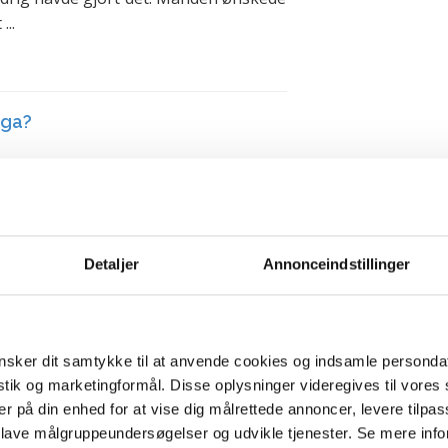
...
ega?
eg har fået et godt øje til min kollega
gengældt. Han er yderst charmerende,
arbejder i hver vores afdeling men har
 at gøre i forbindelse med forskellige
Detaljer
Annonceindstillinger
sker dit samtykke til at anvende cookies og indsamle personda
hans barn
istik og marketingformål. Disse oplysninger videregives til vore
er på din enhed for at vise dig målrettede annoncer, levere tilpas
 lave målgruppeundersøgelser og udvikle tjenester. Se mere inf