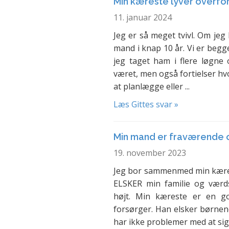
Min kæreste lyver overfo
11. januar 2024
Jeg er så meget tvivl. Om jeg 
mand i knap 10 år. Vi er begg
jeg taget ham i flere løgne
været, men også fortielser hv
at planlægge eller ...
Læs Gittes svar »
Min mand er fraværende 
19. november 2023
Jeg bor sammenmed min kærest
ELSKER min familie og værds
højt. Min kæreste er en g
forsørger. Han elsker børnen
har ikke problemer med at sige 