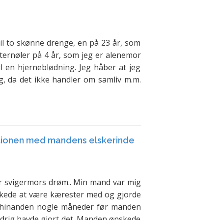
 til to skønne drenge, en på 23 år, som
fternøler på 4 år, som jeg er alenemor
til en hjerneblødning. Jeg håber at jeg
dig, da det ikke handler om samliv m.m.
ationen med mandens elskerinde
r svigermors drøm.. Min mand var mig
skede at være kærester med og gjorde
ra hinanden nogle måneder før manden
drig havde gjort det. Manden ønskede