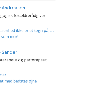
e Andreasen
gogisk forældrerådgiver
senhed ikke er et tegn på, at
t som mor!
e Sander
terapeut og parterapeut
mer
et med bedstes øjne