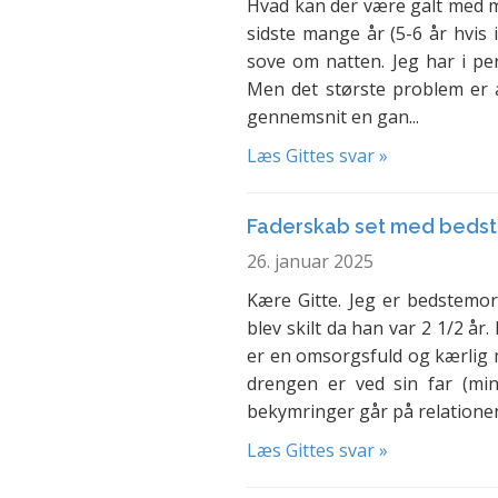
Hvad kan der være galt med mi
sidste mange år (5-6 år hvis 
sove om natten. Jeg har i per
Men det største problem er 
gennemsnit en gan...
Læs Gittes svar »
Faderskab set med bedst
26. januar 2025
Kære Gitte. Jeg er bedstemor 
blev skilt da han var 2 1/2 å
er en omsorgsfuld og kærlig
drengen er ved sin far (mi
bekymringer går på relationen
Læs Gittes svar »