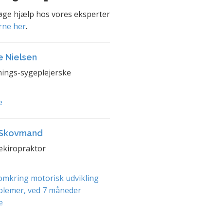
søge hjælp hos vores eksperter
rne her
.
e Nielsen
ings-sygeplejerske
e
 Skovmand
ekiropraktor
mkring motorisk udvikling
blemer, ved 7 måneder
e