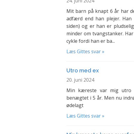
24. juni 2024
Mit barn på knapt 6 år har de
adfærd end han plejer. Han e
siden) og er han er pludselig
minder om tvangstanker. Har 
cykle fordi han er ba...
Læs Gittes svar »
Utro med ex
20. juni 2024
Min kæreste var mig utro 
benægtet i 5 år. Men nu indr
ødelagt
Læs Gittes svar »