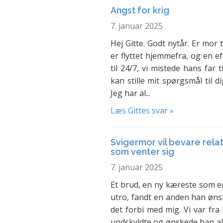
Angst for krig
7. januar 2025
Hej Gitte. Godt nytår. Er mor
er flyttet hjemmefra, og en e
til 24/7, vi mistede hans far 
kan stille mit spørgsmål til 
Jeg har al...
Læs Gittes svar »
Svigermor vil bevare rel
som venter sig
7. januar 2025
Et brud, en ny kæreste som e
utro, fandt en anden han øn
det forbi med mig. Vi var f
undskyldte og ønskede han al