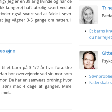
g? Jeg er en 39 årig kvinde og har de
ikk længere) haft utrolig svært ved at
Trin
ioder også svært ved at falde i søvn.
Pæda
at jeg vågner 3-5 gange om natten. I
Et barns kræ
du har fejle
es øjne
Gitt
Psyko
til et barn på 3 1/2 år hvis forældre
r. Han bor overvejende ved sin mor som
Søvnproble
 mor. De har en samværs ordning hvor
Faderskab s
n søn) max 4 dage af gangen. Mine
 mel...