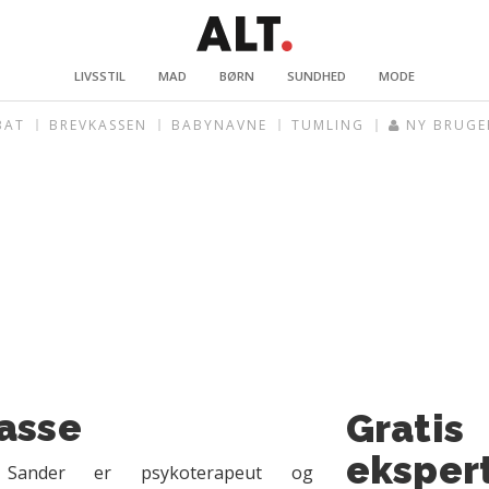
LIVSSTIL
MAD
BØRN
SUNDHED
MODE
BAT
BREVKASSEN
BABYNAVNE
TUMLING
NY BRUGE
asse
Gratis
eksper
 Sander er psykoterapeut og