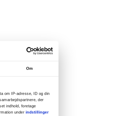
Om
ta om IP-adresse, ID og din
s samarbejdspartnere, der
set indhold, foretage
ormation under
indstillinger