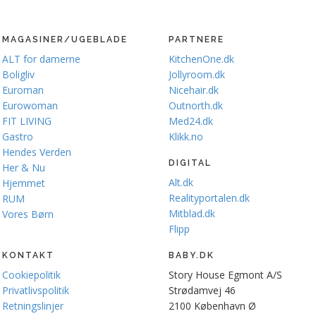
MAGASINER/UGEBLADE
PARTNERE
ALT for damerne
KitchenOne.dk
Boligliv
Jollyroom.dk
Euroman
Nicehair.dk
Eurowoman
Outnorth.dk
FIT LIVING
Med24.dk
Gastro
Klikk.no
Hendes Verden
DIGITAL
Her & Nu
Alt.dk
Hjemmet
Realityportalen.dk
RUM
Mitblad.dk
Vores Børn
Flipp
KONTAKT
BABY.DK
Cookiepolitik
Story House Egmont A/S
Privatlivspolitik
Strødamvej 46
Retningslinjer
2100 København Ø