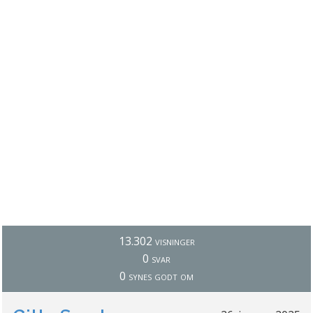
13.302 visninger
0 svar
0 synes godt om