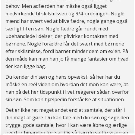
behov. Men adfærden har måske også ligget
medvirkende til skilsmissen og 9/4-ordningen. Nogle
mænd har svært ved at blive fædre, nogle gange også
særligt til en søn. Nogle fædre går rundt med
ubehandlede lidelser, der påvirker kontakten med
børnene. Nogle forældre får det svært med børnene
efter skilsmisse, fordi barnet minder dem om ex'en. På
den måde kan man han jo få mange fantasier om hvad
der kan ligge bag.
Du kender din søn og hans opvækst, så her har du
måske en reel viden om hvordan det mon kan være, at
han på det her tidspunkt i livet reagerer sådan overfor
sin søn. Som kan hjælpedin forståelse af situationen.
Det er ikke ret meget andet end at samtale, der står i
din magt at gøre. Du kan tale med din søn og søge den
trygge, gode samtale, hvor I kan være åbne og ærlige
overfor hinanden fortsat. Og så kan du sætte grænser