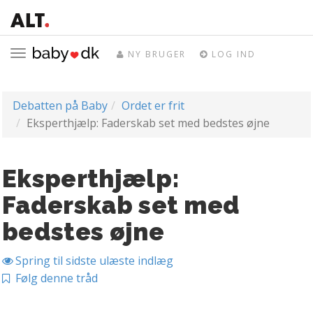
Toggle
NY BRUGER
LOG IND
navigation
Debatten på Baby
Ordet er frit
Eksperthjælp: Faderskab set med bedstes øjne
Eksperthjælp:
Faderskab set med
bedstes øjne
Spring til sidste ulæste indlæg
Følg denne tråd