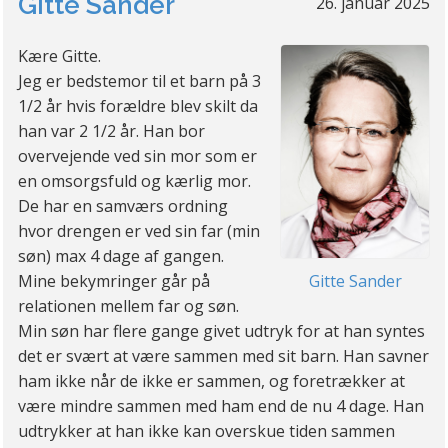
Gitte Sander
26. januar 2025
Kære Gitte.
Jeg er bedstemor til et barn på 3
1/2 år hvis forældre blev skilt da
han var 2 1/2 år. Han bor
overvejende ved sin mor som er
en omsorgsfuld og kærlig mor.
De har en samværs ordning
hvor drengen er ved sin far (min
søn) max 4 dage af gangen.
Gitte Sander
Mine bekymringer går på
relationen mellem far og søn.
Min søn har flere gange givet udtryk for at han syntes
det er svært at være sammen med sit barn. Han savner
ham ikke når de ikke er sammen, og foretrækker at
være mindre sammen med ham end de nu 4 dage. Han
udtrykker at han ikke kan overskue tiden sammen