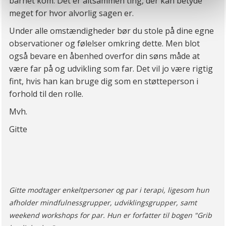
barnet kom. Det er altsammen ting, der kan betyde
cookies eller tilbagetrækker et samtykke. Du kan læse
meget for hvor alvorlig sagen er.
mere om vores brug af cookies og behandling af dine
Under alle omstændigheder bør du stole på dine egne
personoplysninger i forbindelse hermed i både
observationer og følelser omkring dette. Men blot
vores
privatlivspolitik
og
cookiepolitik
.
også bevare en åbenhed overfor din søns måde at
være far på og udvikling som far. Det vil jo være rigtig
fint, hvis han kan bruge dig som en støtteperson i
forhold til den rolle.
Mvh.
Gitte
Gitte modtager enkeltpersoner og par i terapi, ligesom hun
afholder mindfulnessgrupper, udviklingsgrupper, samt
weekend workshops for par. Hun er forfatter til bogen "Grib