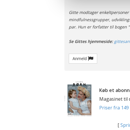
optimalt, hvis du ikke accep
og behandling af dine person
Gitte modtager enkeltpersoner 
mindfulnessgrupper, udviklin
par. Hun er forfatter til bogen
Se Gittes hjemmeside:
gittesa
Anmeld
Køb et abonn
Magasinet til
Priser fra 149 
[
Spri