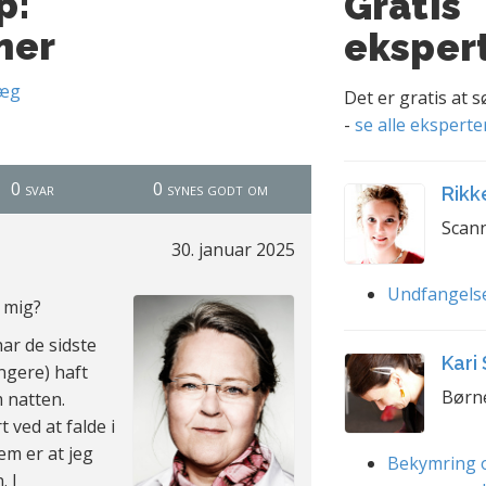
p:
Gratis
mer
eksper
læg
Det er gratis at 
-
se alle eksperte
0 svar
0 synes godt om
Rikk
Scann
30. januar 2025
Undfangels
 mig?
har de sidste
Kari
ngere) haft
Børn
 natten.
 ved at falde i
em er at jeg
Bekymring o
. I