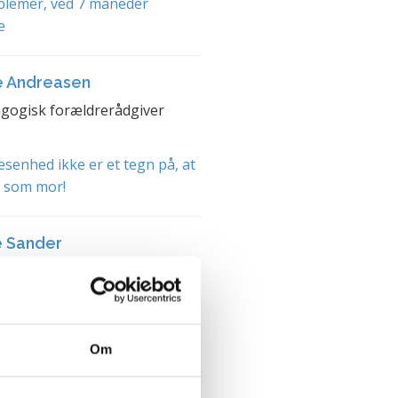
blemer, ved 7 måneder
e
e Andreasen
gogisk forældrerådgiver
senhed ikke er et tegn på, at
t som mor!
e Sander
terapeut og parterapeut
mer
et med bedstes øjne
Om