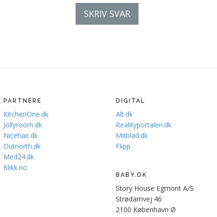
SKRIV SVAR
PARTNERE
DIGITAL
KitchenOne.dk
Alt.dk
Jollyroom.dk
Realityportalen.dk
Nicehair.dk
Mitblad.dk
Outnorth.dk
Flipp
Med24.dk
Klikk.no
BABY.DK
Story House Egmont A/S
Strødamvej 46
2100 København Ø