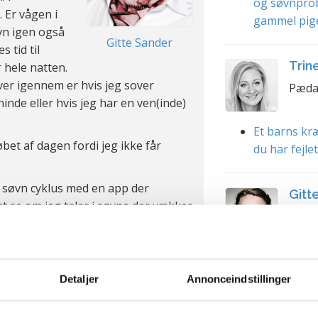
og søvnpro
 Er vågen i
gammel pig
øvn igen også
Gitte Sander
 tid til
Trin
 hele natten.
ver igennem er hvis jeg sover
Pæda
nde eller hvis jeg har en ven(inde)
Et barns kræ
øbet af dagen fordi jeg ikke får
du har fejle
n søvn cyklus med en app der
Gitt
t se om jeg taler i søvne der vækker
Psyko
 er intet ualmindeligt.
ve igennem når jeg er alene? Kan jo
Søvnproble
re sover med mig for at jeg kan få
Faderskab s
Detaljer
Annonceindstillinger