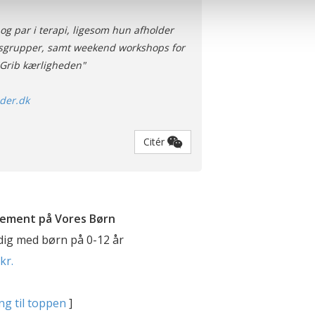
terer cookies eller tilbagetrækker et samtykke. Du kan læse mer
oplysninger i forbindelse hermed i både vores
privatlivspolitik
o
og par i terapi, ligesom hun afholder
gsgrupper, samt weekend workshops for
 "Grib kærligheden"
nder.dk
Citér
ement på Vores Børn
 dig med børn på 0-12 år
kr.
ng til toppen
]