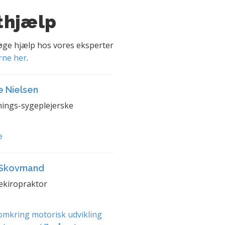
thjælp
søge hjælp hos vores eksperter
rne her
.
e Nielsen
ings-sygeplejerske
e
 Skovmand
ekiropraktor
mkring motorisk udvikling