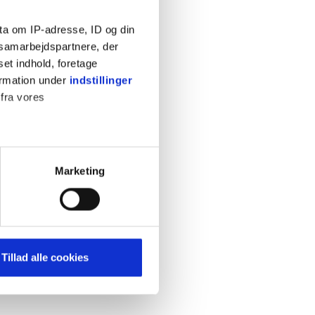
ta om IP-adresse, ID og din
s samarbejdspartnere, der
set indhold, foretage
ormation under
indstillinger
 fra vores
ter
Marketing
ting)
mere dit besøg på vores
Tillad alle cookies
brug for markedsføring, så vi
med sociale medier. Du kan til
uligvis ikke fungerer