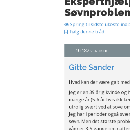
Eksperthjæl
Søvnproble
Spring til sidste ulæste ind
Følg denne tråd
10.182 visninger
Gitte Sander
Hvad kan der være galt med
Jeg er en 39 årig kvinde og 
mange år (5-6 år hvis ikk læ
utrolig svært ved at sove om
Jeg har i perioder også svært
søvn. Men det største probl
vågner 3-5 gange om natten