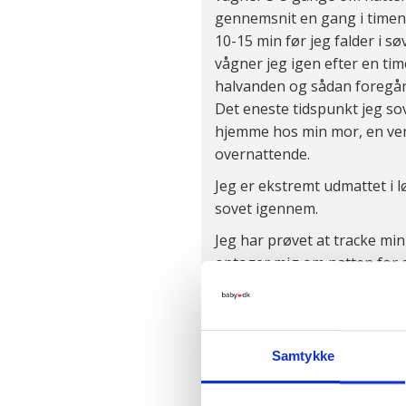
gennemsnit en gang i timen.
10-15 min før jeg falder i s
vågner jeg igen efter en times
halvanden og sådan foregår
Det eneste tidspunkt jeg so
hjemme hos min mor, en veni
overnattende.
Jeg er ekstremt udmattet i l
sovet igennem.
Jeg har prøvet at tracke mi
optager mig om natten for a
mig eller andre ting. Men der
Hvad kan jeg gøre for at so
ikk være afhængig af at and
Samtykke
sovet.
Hilsen den trætte