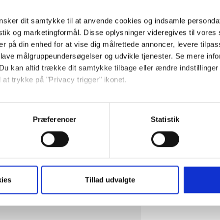
sker dit samtykke til at anvende cookies og indsamle personda
istik og marketingformål. Disse oplysninger videregives til vore
er på din enhed for at vise dig målrettede annoncer, levere tilpas
 lave målgruppeundersøgelser og udvikle tjenester. Se mere inf
Du kan altid trække dit samtykke tilbage eller ændre indstillinger
 at trykke på "Privacy trigger" ikonet.
vt. Søvnproblemer som dem du
e ens livskvalitet. Jeg synes du skal
så gerne:
sninger om din placering, der kan være nøjagtig inden for få me
Præferencer
Statistik
 problemet og få undersøgt om der
 baseret på en scanning af dens unikke karakteristika (fingerprin
ebsitet.
på Google, så kommer der nogle
ation op. Det er det, du har, kaldes.
t vi må bruge egne cookies og cookies fra tredjeparter til at opti
ies
Tillad udvalgte
ionalitet, generere statistik og huske dine præferencer samt til 
tag på sociale medier og til at vise dig funktioner i forbindelse 
kke tilbage. Du skal være opmærksom på, at vores hjemmeside m