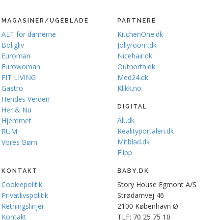
MAGASINER/UGEBLADE
PARTNERE
ALT for damerne
KitchenOne.dk
Boligliv
Jollyroom.dk
Euroman
Nicehair.dk
Eurowoman
Outnorth.dk
FIT LIVING
Med24.dk
Gastro
Klikk.no
Hendes Verden
DIGITAL
Her & Nu
Alt.dk
Hjemmet
Realityportalen.dk
RUM
Mitblad.dk
Vores Børn
Flipp
KONTAKT
BABY.DK
Cookiepolitik
Story House Egmont A/S
Privatlivspolitik
Strødamvej 46
Retningslinjer
2100 København Ø
Kontakt
TLF: 70 25 75 10