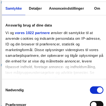
nok i mælken
Samtykke
Detaljer
Annonceindstillinger
Om
Man skal drikke mælk for at producere mælk
Det er godt at hærde brystvorterne inden amning
Brystopererede kan ikke amme
Ansvarlig brug af dine data
Man skal spise for to, når man ammer
Vi og
vores 1022 partnere
ønsker dit samtykke til at
Amning virker som prævention
anvende cookies og indsamle persondata om IP-adresse,
ID og din browser til præferencer, statistik og
Man får lange, slappe bryster af at amme
marketingformål. Disse oplysninger videregives til vores
Børn bliver forkælede af at blive ammet længe
samarbejdspartnere, der opbevarer og tilgår oplysninger på
En stor nyfødt har tit behov for mere mad end
din enhed for at vise dig målrettede annoncer, levere
moderen kan lave fra starten
tilpasset indhold, foretage annonce- og indholdsmåling,
Hvidtøl hjælper mod for lidt mælk
lave målgruppeundersøgelser og udvikle tjenester. Se
mere information under
indstillinger
og i vores
Moderens krop drænes under amning
persondatapolitik. Du kan altid trække dit samtykke tilbage
Samtykkevalg
Motion hæmmer mælkeproduktionen
eller ændre indstillinger fra vores "Cookiedeklaration", eller
Nødvendig
Modermælk er fuld af giftige stoffer
ved at trykke på "Privacy trigger" ikonet.
Suttebrikker og strandskaller kan hjælpe sårede og
Præferencer