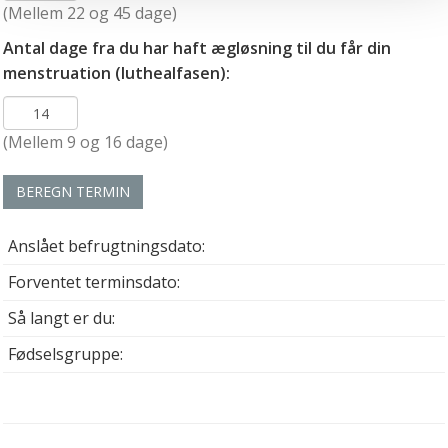
(Mellem 22 og 45 dage)
personoplysninger i forbindelse hermed i både
Antal dage fra du har haft ægløsning til du får din
vores
privatlivspolitik
og
cookiepolitik
.
menstruation (luthealfasen):
(Mellem 9 og 16 dage)
BEREGN TERMIN
Anslået befrugtningsdato:
Forventet terminsdato:
Så langt er du:
Fødselsgruppe: