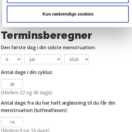
Dit barns immunforsvar
så vi kan optimere vores reklametiltag på sociale medier
og til at vise dig funktioner i forbindelse med sociale
Kun nødvendige cookies
medier. Du kan til enhver tid trække dit samtykke tilbage.
SØG
Du skal være opmærksom på, at vores hjemmeside
muligvis ikke fungerer optimalt, hvis du ikke accepterer
Terminsberegner
cookies eller tilbagetrækker et samtykke. Du kan læse
mere om vores brug af cookies og behandling af dine
Den første dag i din sidste menstruation:
personoplysninger i forbindelse hermed i både
vores
privatlivspolitik
og
cookiepolitik
.
Antal dage i din cyklus:
(Mellem 22 og 45 dage)
Antal dage fra du har haft ægløsning til du får din
menstruation (luthealfasen):
(Mellem 9 og 16 dage)