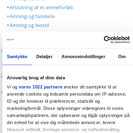
Afslutning af et ammeforløb
Amning og familieliv
Amning og livsstil
Fup eller fakta om amning
Min mor kunne ikke amme, så det kan jeg nok heller
ikke
Samtykke
Detaljer
Annonceindstillinger
Om
Jeg har små bryster og får nok svært ved at amme
Man må ikke spise jordbær og chokolade, når man
ammer
Ansvarlig brug af dine data
Den lille vil til brystet ofte, fordi der ikke er næring
Vi og
vores 1022 partnere
ønsker dit samtykke til at
nok i mælken
anvende cookies og indsamle persondata om IP-adresse,
Man skal drikke mælk for at producere mælk
ID og din browser til præferencer, statistik og
marketingformål. Disse oplysninger videregives til vores
Det er godt at hærde brystvorterne inden amning
samarbejdspartnere, der opbevarer og tilgår oplysninger på
Brystopererede kan ikke amme
din enhed for at vise dig målrettede annoncer, levere
Man skal spise for to, når man ammer
tilpasset indhold, foretage annonce- og indholdsmåling,