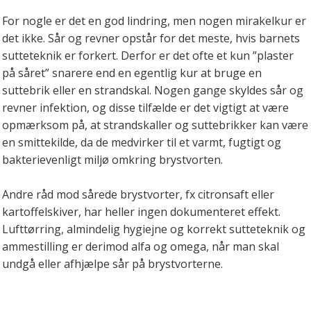
For nogle er det en god lindring, men nogen mirakelkur er
det ikke. Sår og revner opstår for det meste, hvis barnets
sutteteknik er forkert. Derfor er det ofte et kun ”plaster
på såret” snarere end en egentlig kur at bruge en
suttebrik eller en strandskal. Nogen gange skyldes sår og
revner infektion, og disse tilfælde er det vigtigt at være
opmærksom på, at strandskaller og suttebrikker kan være
en smittekilde, da de medvirker til et varmt, fugtigt og
bakterievenligt miljø omkring brystvorten.
Andre råd mod sårede brystvorter, fx citronsaft eller
kartoffelskiver, har heller ingen dokumenteret effekt.
Lufttørring, almindelig hygiejne og korrekt sutteteknik og
ammestilling er derimod alfa og omega, når man skal
undgå eller afhjælpe sår på brystvorterne.