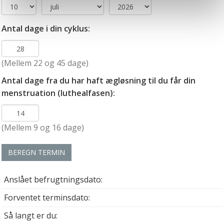
muligvis ikke fungerer optimalt, hvis du ikke accepterer
cookies eller tilbagetrækker et samtykke. Du kan læse
Antal dage i din cyklus:
mere om vores brug af cookies og behandling af dine
personoplysninger i forbindelse hermed i både
vores
privatlivspolitik
og
cookiepolitik
.
(Mellem 22 og 45 dage)
Antal dage fra du har haft ægløsning til du får din
menstruation (luthealfasen):
(Mellem 9 og 16 dage)
BEREGN TERMIN
Anslået befrugtningsdato:
Forventet terminsdato:
Så langt er du: