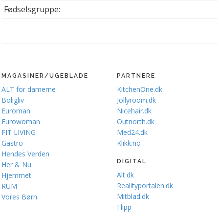
Fødselsgruppe:
MAGASINER/UGEBLADE
PARTNERE
ALT for damerne
KitchenOne.dk
Boligliv
Jollyroom.dk
Euroman
Nicehair.dk
Eurowoman
Outnorth.dk
FIT LIVING
Med24.dk
Gastro
Klikk.no
Hendes Verden
DIGITAL
Her & Nu
Alt.dk
Hjemmet
Realityportalen.dk
RUM
Mitblad.dk
Vores Børn
Flipp