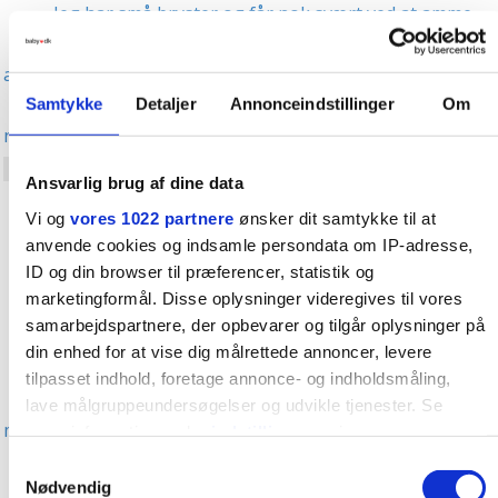
Jeg har små bryster og får nok svært ved at amme
Man må ikke spise jordbær og chokolade, når man
ammer
Samtykke
Detaljer
Annonceindstillinger
Om
Den lille vil til brystet ofte, fordi der ikke er næring
nok i mælken
Man skal drikke mælk for at producere mælk
Ansvarlig brug af dine data
Det er godt at hærde brystvorterne inden amning
Vi og
vores 1022 partnere
ønsker dit samtykke til at
Brystopererede kan ikke amme
anvende cookies og indsamle persondata om IP-adresse,
Man skal spise for to, når man ammer
ID og din browser til præferencer, statistik og
marketingformål. Disse oplysninger videregives til vores
Amning virker som prævention
samarbejdspartnere, der opbevarer og tilgår oplysninger på
Man får lange, slappe bryster af at amme
din enhed for at vise dig målrettede annoncer, levere
Børn bliver forkælede af at blive ammet længe
tilpasset indhold, foretage annonce- og indholdsmåling,
En stor nyfødt har tit behov for mere mad end
lave målgruppeundersøgelser og udvikle tjenester. Se
moderen kan lave fra starten
mere information under
indstillinger
og i vores
persondatapolitik. Du kan altid trække dit samtykke tilbage
Hvidtøl hjælper mod for lidt mælk
Samtykkevalg
eller ændre indstillinger fra vores "Cookiedeklaration", eller
Nødvendig
Moderens krop drænes under amning