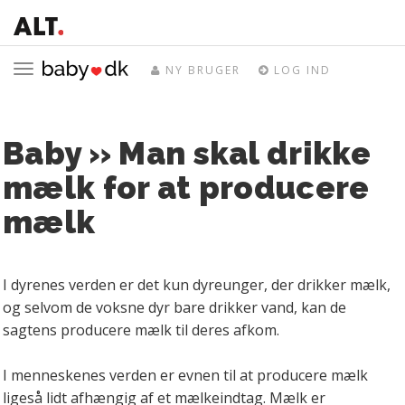
Toggle
NY BRUGER
LOG IND
navigation
Baby » Man skal drikke
mælk for at producere
mælk
I dyrenes verden er det kun dyreunger, der drikker mælk,
og selvom de voksne dyr bare drikker vand, kan de
sagtens producere mælk til deres afkom.
I menneskenes verden er evnen til at producere mælk
ligeså lidt afhængig af et mælkeindtag. Mælk er