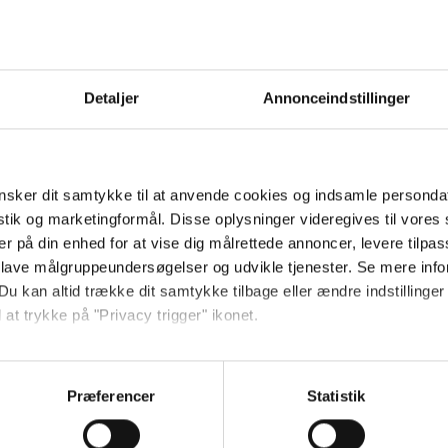
Amning 0-6 
Næste side
Ammeproble
Afslutning a
Detaljer
Annonceindstillinger
Amning og fam
Amning og liv
Fup eller fa
Psykologi
sker dit samtykke til at anvende cookies og indsamle personda
istik og marketingformål. Disse oplysninger videregives til vore
Dit barns immu
er på din enhed for at vise dig målrettede annoncer, levere tilpas
 lave målgruppeundersøgelser og udvikle tjenester. Se mere inf
Du kan altid trække dit samtykke tilbage eller ændre indstillinger
 at trykke på "Privacy trigger" ikonet.
egner
så gerne:
menstruation:
sninger om din placering, der kan være nøjagtig inden for få me
Præferencer
Statistik
 baseret på en scanning af dens unikke karakteristika (fingerprin
ebsitet.