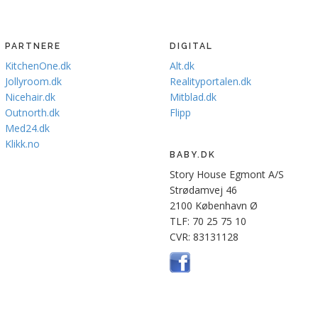
PARTNERE
DIGITAL
KitchenOne.dk
Alt.dk
Jollyroom.dk
Realityportalen.dk
Nicehair.dk
Mitblad.dk
Outnorth.dk
Flipp
Med24.dk
Klikk.no
BABY.DK
Story House Egmont A/S
Strødamvej 46
2100 København Ø
TLF: 70 25 75 10
CVR: 83131128