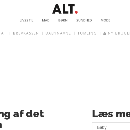
LIVSSTIL
MAD
BØRN
SUNDHED
MODE
BAT
BREVKASSEN
BABYNAVNE
TUMLING
NY BRUGE
ng af det
Læs me
n