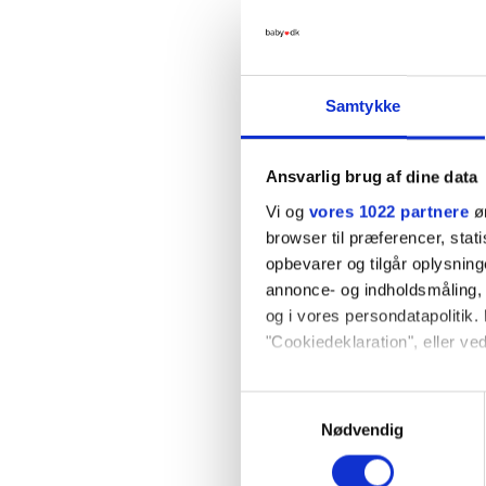
Forrige side
Samtykke
Ansvarlig brug af dine data
Vi og
vores 1022 partnere
øn
browser til præferencer, stat
opbevarer og tilgår oplysning
annonce- og indholdsmåling,
og i vores persondatapolitik. 
"Cookiedeklaration", eller ved
Terminsber
Hvis du tillader det, vil vi og
Samtykkevalg
Den første dag i din sidste 
Indsamle præcise oply
Nødvendig
Identificere din enhed
Dine valg anvendes på hele w