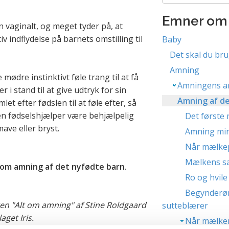
Emner om
 vaginalt, og meget tyder på, at
v indflydelse på barnets omstilling til
Baby
Det skal du bru
Amning
e mødre instinktivt føle trang til at få
Amningens an
r i stand til at give udtryk for sin
Amning af de
et efter fødslen til at føle efter, så
en fødselshjælper være behjælpelig
Det første
ave eller bryst.
Amning min
Når mælkep
Mælkens s
om amning af det nyfødte barn.
Ro og hvile
Begynderøm
en "Alt om amning" af Stine Roldgaard
sutteblærer
aget Iris.
Når mælken 