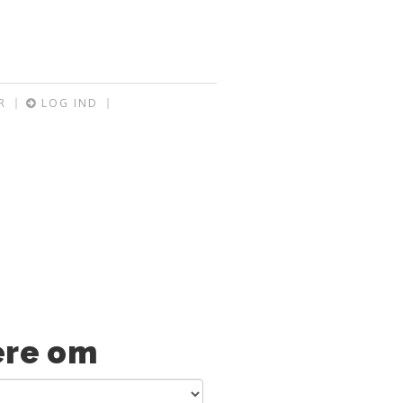
R
LOG IND
re om