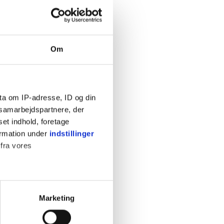
måneder
mer
f et ammeforløb
Om
ilieliv
sstil
kta om amning
ta om IP-adresse, ID og din
s samarbejdspartnere, der
nforsvar
set indhold, foretage
ormation under
indstillinger
SØG
 fra vores
ter
Marketing
ting)