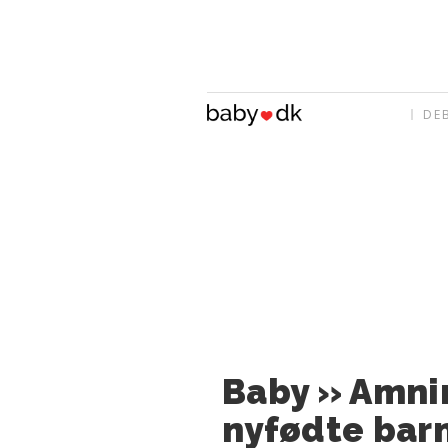
DE
Baby » Amni
nyfødte bar