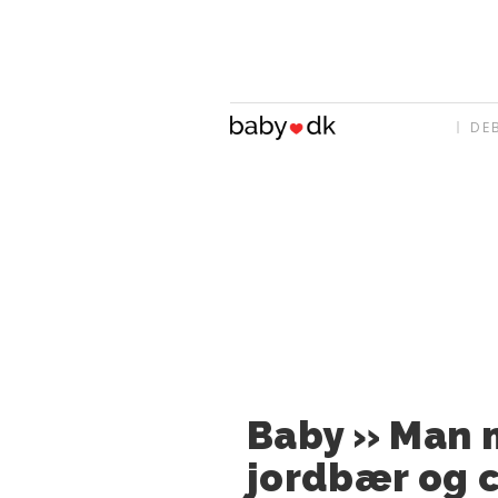
DE
Baby » Man m
jordbær og 