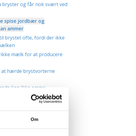
 bryster og får nok svært ved
e spise jordbær og
man ammer
 til brystet ofte, fordi der ikke
mælken
rikke mælk for at producere
 at hærde brystvorterne
rede kan ikke amme
pise for to, når man ammer
ker som prævention
ge, slappe bryster af at amme
Om
 forkælede af at blive ammet