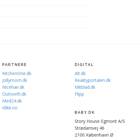
PARTNERE
DIGITAL
KitchenOne.dk
Alt.dk
Jollyroom.dk
Realityportalen.dk
Nicehair.dk
Mitblad.dk
Outnorth.dk
Flipp
Med24.dk
Klikk.no
BABY.DK
Story House Egmont A/S
Strødamvej 46
2100 København Ø