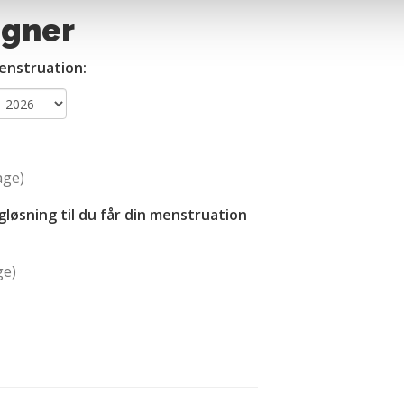
terer cookies eller tilbagetrækker et samtykke. Du kan læse mer
egner
oplysninger i forbindelse hermed i både vores
privatlivspolitik
o
menstruation:
age)
gløsning til du får din menstruation
ge)