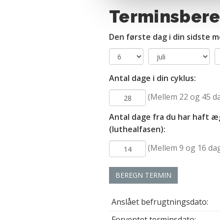
optimalt, hvis du ikke accep
Terminsber
og behandling af dine person
Den første dag i din sidste 
Antal dage i din cyklus:
(Mellem 22 og 45 d
Antal dage fra du har haft æ
(luthealfasen):
(Mellem 9 og 16 da
BEREGN TERMIN
Anslået befrugtningsdato:
Forventet terminsdato: