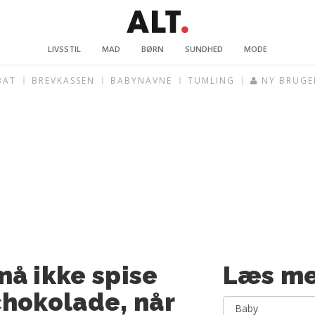
LIVSSTIL
MAD
BØRN
SUNDHED
MODE
BAT
BREVKASSEN
BABYNAVNE
TUMLING
NY BRUGE
å ikke spise
Læs me
chokolade, når