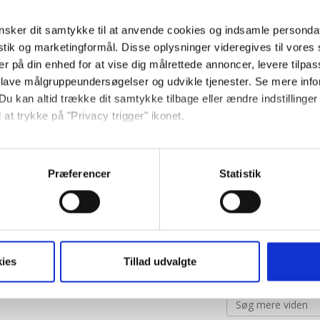
En stor nyf
mad end moderen 
sker dit samtykke til at anvende cookies og indsamle personda
istik og marketingformål. Disse oplysninger videregives til vore
Hvidtøl hjæ
er på din enhed for at vise dig målrettede annoncer, levere tilpas
Moderens 
 lave målgruppeundersøgelser og udvikle tjenester. Se mere inf
Motion hæ
Du kan altid trække dit samtykke tilbage eller ændre indstillinger
Modermælk e
 at trykke på "Privacy trigger" ikonet.
Suttebrikke
så gerne:
sårede og revned
sninger om din placering, der kan være nøjagtig inden for få me
Præferencer
Statistik
Amme-te er
 baseret på en scanning af dens unikke karakteristika (fingerprin
Akupunktu
ebsitet.
Amning er d
Psykologi
Dit barns immu
t vi må bruge egne cookies og cookies fra tredjeparter til at opti
ies
Tillad udvalgte
ionalitet, generere statistik og huske dine præferencer samt til 
tag på sociale medier og til at vise dig funktioner i forbindelse 
kke tilbage. Du skal være opmærksom på, at vores hjemmeside m