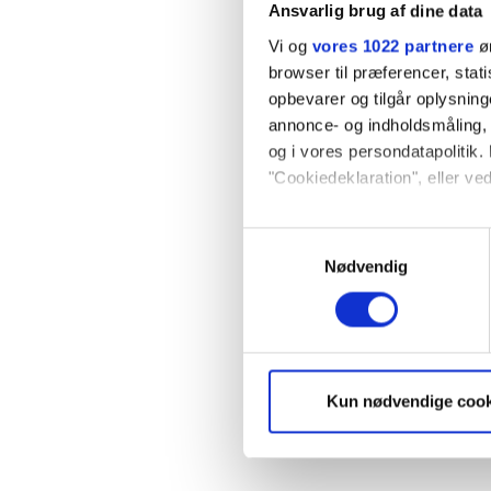
Ansvarlig brug af dine data
Vi og
vores 1022 partnere
øn
browser til præferencer, stat
opbevarer og tilgår oplysning
annonce- og indholdsmåling,
og i vores persondatapolitik. 
"Cookiedeklaration", eller ved
Hvis du tillader det, vil vi og
Samtykkevalg
Indsamle præcise oply
Nødvendig
Identificere din enhed
Dine valg anvendes på hele w
Vi ønsker dit samtykke til, a
Kun nødvendige cook
hjemmeside ved at sikre funkt
kan optimere vores reklametil
enhver tid trække dit samty