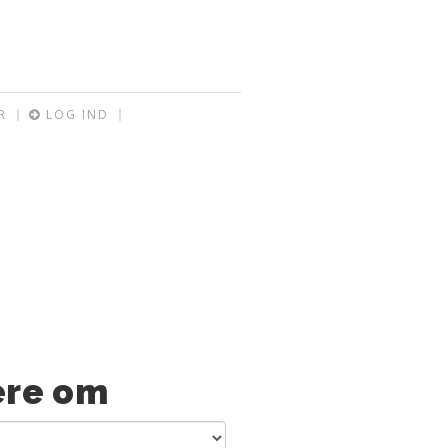
R
LOG IND
re om