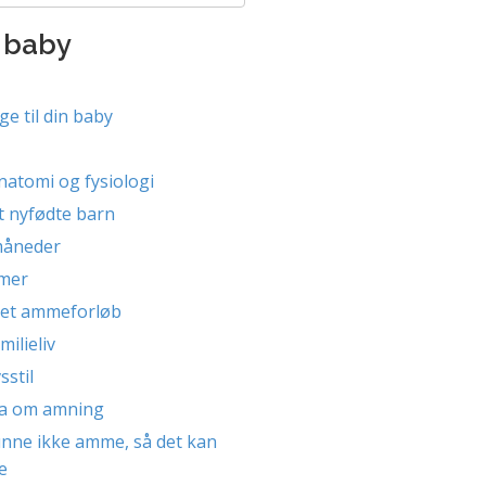
 baby
ge til din baby
atomi og fysiologi
t nyfødte barn
måneder
mer
f et ammeforløb
ilieliv
sstil
kta om amning
nne ikke amme, så det kan
e