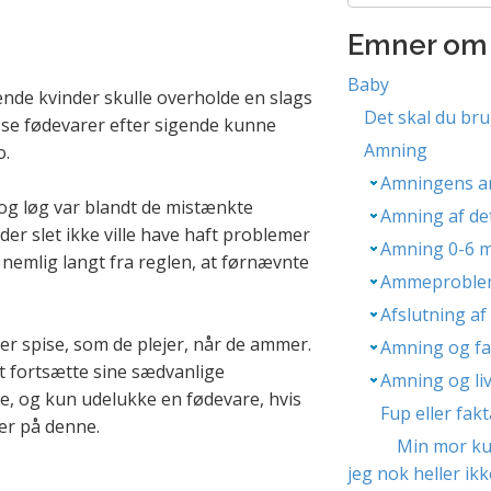
Emner om
Baby
nde kvinder skulle overholde en slags
Det skal du bru
sse fødevarer efter sigende kunne
Amning
o.
Amningens an
og løg var blandt de mistænkte
Amning af de
er slet ikke ville have haft problemer
Amning 0-6 
r nemlig langt fra reglen, at førnævnte
Ammeproble
Afslutning a
er spise, som de plejer, når de ammer.
Amning og fam
at fortsætte sine sædvanlige
Amning og liv
e, og kun udelukke en fødevare, hvis
Fup eller fa
er på denne.
Min mor ku
jeg nok heller ikk