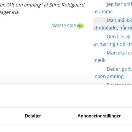
Jeg har små
en "Alt om amning" af Stine Roldgaard
at amme
aget Iris.
Man må ikk
Næste side
chokolade, når 
Den lille vil
er næring nok i 
Man skal d
mælk
Det er godt
inden amning
Brystopere
Man skal s
Amning vir
Man får lan
Detaljer
Annonceindstillinger
Børn bliver
længe