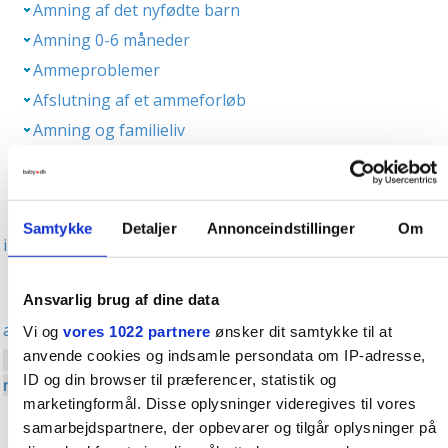
Amning af det nyfødte barn
Amning 0-6 måneder
Ammeproblemer
Afslutning af et ammeforløb
Amning og familieliv
Amning og livsstil
Fup eller fakta om amning
Min mor kunne ikke amme, så det kan jeg nok heller
Samtykke
Detaljer
Annonceindstillinger
Om
ikke
Jeg har små bryster og får nok svært ved at amme
Ansvarlig brug af dine data
Man må ikke spise jordbær og chokolade, når man
ammer
Vi og
vores 1022 partnere
ønsker dit samtykke til at
anvende cookies og indsamle persondata om IP-adresse,
Den lille vil til brystet ofte, fordi der ikke er
ID og din browser til præferencer, statistik og
næring nok i mælken
marketingformål. Disse oplysninger videregives til vores
Man skal drikke mælk for at producere mælk
samarbejdspartnere, der opbevarer og tilgår oplysninger på
Det er godt at hærde brystvorterne inden amning