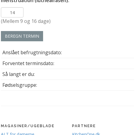
menstruation (luthealfasen):
(Mellem 9 og 16 dage)
BEREGN TERMIN
Anslået befrugtningsdato:
Forventet terminsdato:
Så langt er du:
Fødselsgruppe:
MAGASINER/UGEBLADE
PARTNERE
ALT for damerne
KitchenOne.dk