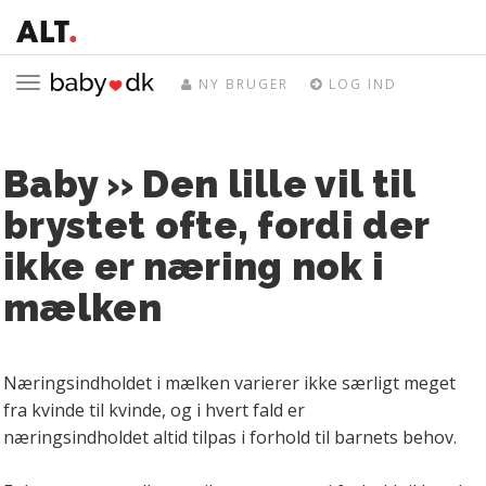
Toggle
NY BRUGER
LOG IND
navigation
Baby » Den lille vil til
brystet ofte, fordi der
ikke er næring nok i
mælken
Næringsindholdet i mælken varierer ikke særligt meget
fra kvinde til kvinde, og i hvert fald er
næringsindholdet altid tilpas i forhold til barnets behov.