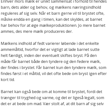
Enhver mors mælk er unikt sammensat i forhold til hendes
barn, dets alder og behov, og mælkens næringsindhold
reguleres af sig selv. Når et barn gerne vil til brystet ofte,
måske endda en gang i timen, kan det skyldes, at barnet
har behov for at øge mælkeproduktionen. Jo mere barnet
ammes, des mere mælk produceres der.
Mælkens indhold af fedt varierer løbende i det enkelte
ammemåltid, hvorfor det er vigtigt at lade barnet sutte
helt færdigt, inden der eventuelt skiftes bryst. På den
måde får barnet både den tyndere og den federe mælk,
der findes i brystet. Får barnet kun den tyndere mælk, som
findes først i et måltid, vil det ofte bede om bryst igen efter
kort tid.
Barnet kan også bede om at komme til brystet, fordi det
trænger til tryghed og varme, og det er ligeså legalt, som
det er at bede om mad. Vær stolt af, at dit barn af sig selv