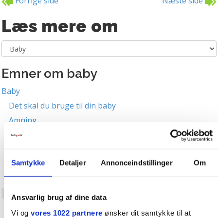
Forrige side
Næste side
Læs mere om
Emner om baby
Baby
Det skal du bruge til din baby
Amning
Amningens anatomi og fysiologi
Amning af det nyfødte barn
Samtykke
Detaljer
Annonceindstillinger
Om
Amning 0-6 måneder
Ammeproblemer
Afslutning af et ammeforløb
Ansvarlig brug af dine data
Hvornår er bedst?
Vi og
vores 1022 partnere
ønsker dit samtykke til at