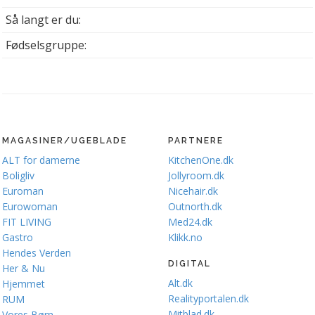
Så langt er du:
Fødselsgruppe:
MAGASINER/UGEBLADE
PARTNERE
ALT for damerne
KitchenOne.dk
Boligliv
Jollyroom.dk
Euroman
Nicehair.dk
Eurowoman
Outnorth.dk
FIT LIVING
Med24.dk
Gastro
Klikk.no
Hendes Verden
DIGITAL
Her & Nu
Alt.dk
Hjemmet
Realityportalen.dk
RUM
Mitblad.dk
Vores Børn