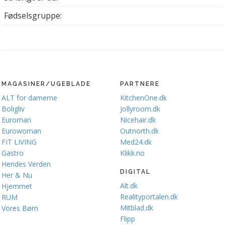
Fødselsgruppe:
MAGASINER/UGEBLADE
PARTNERE
ALT for damerne
KitchenOne.dk
Boligliv
Jollyroom.dk
Euroman
Nicehair.dk
Eurowoman
Outnorth.dk
FIT LIVING
Med24.dk
Gastro
Klikk.no
Hendes Verden
DIGITAL
Her & Nu
Alt.dk
Hjemmet
Realityportalen.dk
RUM
Mitblad.dk
Vores Børn
Flipp