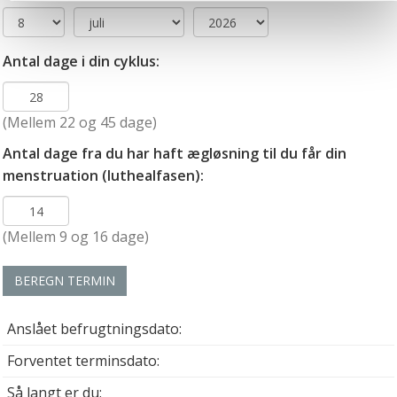
muligvis ikke fungerer optimalt, hvis du ikke accepterer
cookies eller tilbagetrækker et samtykke. Du kan læse
mere om vores brug af cookies og behandling af dine
Antal dage i din cyklus:
personoplysninger i forbindelse hermed i både
vores
privatlivspolitik
og
cookiepolitik
.
(Mellem 22 og 45 dage)
Antal dage fra du har haft ægløsning til du får din
menstruation (luthealfasen):
(Mellem 9 og 16 dage)
BEREGN TERMIN
Anslået befrugtningsdato:
Forventet terminsdato:
Så langt er du: