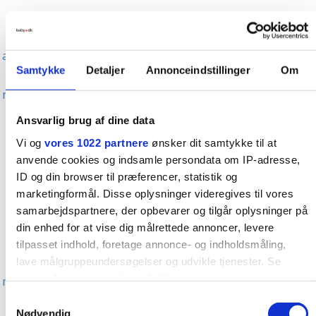
Jeg har små bryster og får nok svært ved at amme
Man må ikke spise jordbær og chokolade, når man
ammer
Samtykke
Detaljer
Annonceindstillinger
Om
Den lille vil til brystet ofte, fordi der ikke er næring
nok i mælken
Man skal drikke mælk for at producere mælk
Ansvarlig brug af dine data
Det er godt at hærde brystvorterne inden amning
Vi og
vores 1022 partnere
ønsker dit samtykke til at
Brystopererede kan ikke amme
anvende cookies og indsamle persondata om IP-adresse,
ID og din browser til præferencer, statistik og
Man skal spise for to, når man ammer
marketingformål. Disse oplysninger videregives til vores
Amning virker som prævention
samarbejdspartnere, der opbevarer og tilgår oplysninger på
Man får lange, slappe bryster af at amme
din enhed for at vise dig målrettede annoncer, levere
Børn bliver forkælede af at blive ammet længe
tilpasset indhold, foretage annonce- og indholdsmåling,
lave målgruppeundersøgelser og udvikle tjenester. Se
En stor nyfødt har tit behov for mere mad end
mere information under
indstillinger
og i vores
moderen kan lave fra starten
persondatapolitik. Du kan altid trække dit samtykke tilbage
Samtykkevalg
Hvidtøl hjælper mod for lidt mælk
eller ændre indstillinger fra vores "Cookiedeklaration", eller
Nødvendig