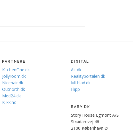
PARTNERE
DIGITAL
KitchenOne.dk
Alt.dk
Jollyroom.dk
Realityportalen.dk
Nicehair.dk
Mitblad.dk
Outnorth.dk
Flipp
Med24.dk
Klikk.no
BABY.DK
Story House Egmont A/S
Strødamvej 46
2100 København Ø