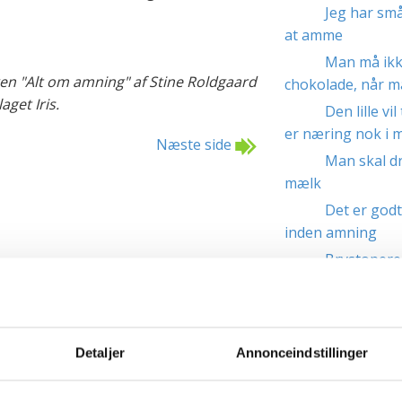
Jeg har små
at amme
Man må ikk
en "Alt om amning" af Stine Roldgaard
chokolade, når 
aget Iris.
Den lille vil
er næring nok i 
Næste side
Man skal d
mælk
Det er godt
inden amning
Brystopere
Man skal s
Amning vir
Man får lan
Detaljer
Annonceindstillinger
Børn bliver
længe