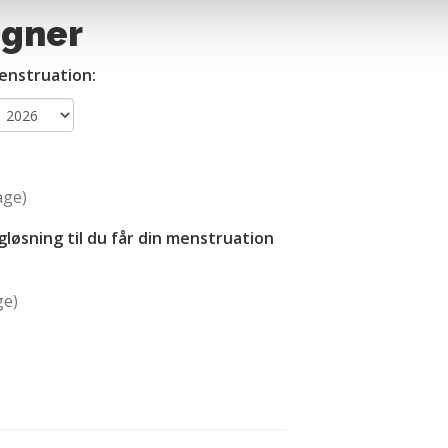
terer cookies eller tilbagetrækker et samtykke. Du kan læse mer
egner
oplysninger i forbindelse hermed i både vores
privatlivspolitik
o
menstruation:
age)
gløsning til du får din menstruation
ge)