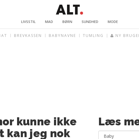
LIVSSTIL
MAD
BØRN
SUNDHED
MODE
BAT
BREVKASSEN
BABYNAVNE
TUMLING
NY BRUGE
mor kunne ikke
Læs me
t kan jeg nok