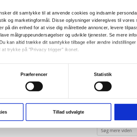
En stor nyf
mad end moderen 
sker dit samtykke til at anvende cookies og indsamle personda
istik og marketingformål. Disse oplysninger videregives til vore
Hvidtøl hjæ
er på din enhed for at vise dig målrettede annoncer, levere tilpas
Moderens 
 lave målgruppeundersøgelser og udvikle tjenester. Se mere inf
Motion hæ
Du kan altid trække dit samtykke tilbage eller ændre indstillinger
Modermælk e
 at trykke på "Privacy trigger" ikonet.
Suttebrikke
så gerne:
sårede og revned
sninger om din placering, der kan være nøjagtig inden for få me
Præferencer
Statistik
Amme-te er
 baseret på en scanning af dens unikke karakteristika (fingerprin
Akupunktu
ebsitet.
Amning er d
Psykologi
Dit barns immu
t vi må bruge egne cookies og cookies fra tredjeparter til at opti
ies
Tillad udvalgte
ionalitet, generere statistik og huske dine præferencer samt til 
tag på sociale medier og til at vise dig funktioner i forbindelse 
kke tilbage. Du skal være opmærksom på, at vores hjemmeside m