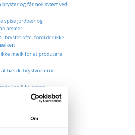
 bryster og får nok svært ved
e spise jordbær og
man ammer
 til brystet ofte, fordi der ikke
mælken
rikke mælk for at producere
 at hærde brystvorterne
rede kan ikke amme
pise for to, når man ammer
ker som prævention
ge, slappe bryster af at amme
Om
 forkælede af at blive ammet