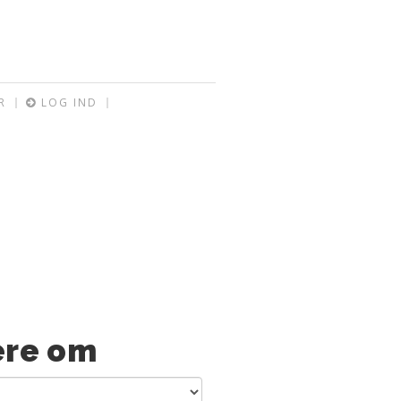
R
LOG IND
re om