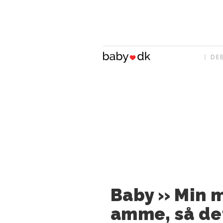
DE
Baby » Min 
amme, så de