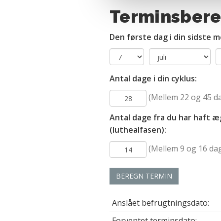
optimalt, hvis du ikke accep
Terminsber
og behandling af dine person
Den første dag i din sidste 
Antal dage i din cyklus:
(Mellem 22 og 45 d
Antal dage fra du har haft æ
(luthealfasen):
(Mellem 9 og 16 da
BEREGN TERMIN
Anslået befrugtningsdato:
Forventet terminsdato: