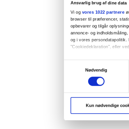
Ansvarlig brug af dine data
Vi og
vores 1022 partnere
øn
browser til præferencer, stat
opbevarer og tilgår oplysning
annonce- og indholdsmåling,
og i vores persondatapolitik. 
"Cookiedeklaration", eller ved
Hvis du tillader det, vil vi og
Samtykkevalg
Indsamle præcise oply
Nødvendig
Identificere din enhed
Dine valg anvendes på hele w
Vi ønsker dit samtykke til, a
Kun nødvendige cook
hjemmeside ved at sikre funkt
kan optimere vores reklametil
enhver tid trække dit samty