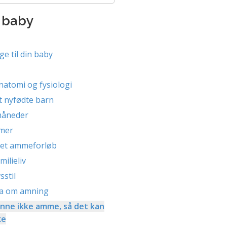
 baby
ge til din baby
atomi og fysiologi
t nyfødte barn
måneder
mer
f et ammeforløb
ilieliv
sstil
kta om amning
nne ikke amme, så det kan
ke