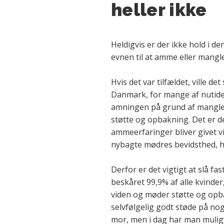
heller ikke
Heldigvis er der ikke hold i d
evnen til at amme eller mang
Hvis det var tilfældet, ville de
Danmark, for mange af nutid
amningen på grund af manglend
støtte og opbakning. Det er d
ammeerfaringer bliver givet v
nybagte mødres bevidsthed, hv
Derfor er det vigtigt at slå fas
beskåret 99,9% af alle kvinder,
viden og møder støtte og opb
selvfølgelig godt støde på n
mor, men i dag har man muligv