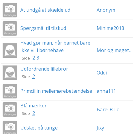
At undgå at skælde ud
Anonym
Spørgsmål til tilskud
Minime2018
Hvad gør man, når barnet bare
ikke vil i børnehave
Mor og meget...
2
3
Side
Udfordrende lillebror
Oddi
2
Side
Primcillin mellemørebetændelse
anna111
Blå mærker
BareOsTo
2
Side
Udslæt på tunge
Jixy