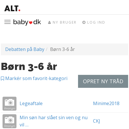
Toggle
NY BRUGER
LOG IND
navigation
Debatten på Baby
Børn 3-6 år
Børn 3-6 år
Markér som favorit-kategori
OPRET NY TRÅD
Legeaftale
Minime2018
Min søn har slået sin ven og nu
CKJ
vil …