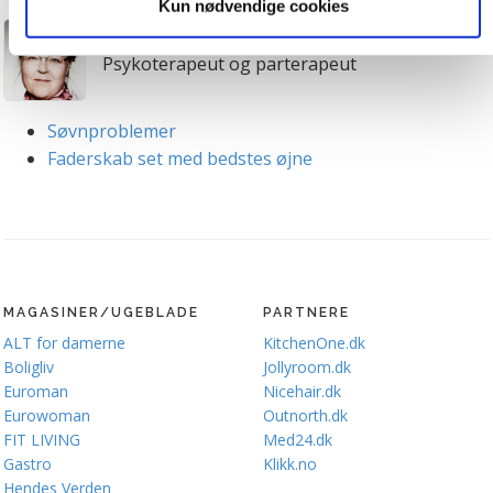
Kun nødvendige cookies
medier. Du kan til enhver tid trække dit samtykke tilbage.
Gitte Sander
Du skal være opmærksom på, at vores hjemmeside
Psykoterapeut og parterapeut
muligvis ikke fungerer optimalt, hvis du ikke accepterer
cookies eller tilbagetrækker et samtykke. Du kan læse
mere om vores brug af cookies og behandling af dine
Søvnproblemer
personoplysninger i forbindelse hermed i både
Faderskab set med bedstes øjne
vores
privatlivspolitik
og
cookiepolitik
.
MAGASINER/UGEBLADE
PARTNERE
ALT for damerne
KitchenOne.dk
Boligliv
Jollyroom.dk
Euroman
Nicehair.dk
Eurowoman
Outnorth.dk
FIT LIVING
Med24.dk
Gastro
Klikk.no
Hendes Verden