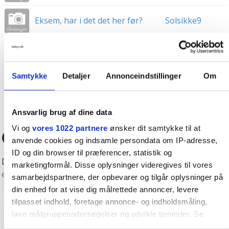
Eksem, har i det det her før?
Solsikke9
1
2
3
281
»
Samtykke
Detaljer
Annonceindstillinger
Om
OPRET NY TRÅD
Ansvarlig brug af dine data
Vi og
vores 1022 partnere
ønsker dit samtykke til at
Gratis eksperthjælp
anvende cookies og indsamle persondata om IP-adresse,
ID og din browser til præferencer, statistik og
Det er gratis at søge hjælp hos vores eksperter -
se alle
marketingformål. Disse oplysninger videregives til vores
eksperterne her
.
samarbejdspartnere, der opbevarer og tilgår oplysninger på
din enhed for at vise dig målrettede annoncer, levere
tilpasset indhold, foretage annonce- og indholdsmåling,
Rikke Nielsen
lave målgruppeundersøgelser og udvikle tjenester. Se
Scannings-sygeplejerske
mere information under
indstillinger
og i vores