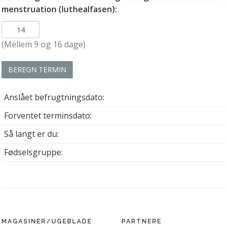
menstruation (luthealfasen):
vores
privatlivspolitik
og
cookiepolitik
.
(Mellem 9 og 16 dage)
BEREGN TERMIN
Anslået befrugtningsdato:
Forventet terminsdato:
Så langt er du:
Fødselsgruppe:
MAGASINER/UGEBLADE
PARTNERE