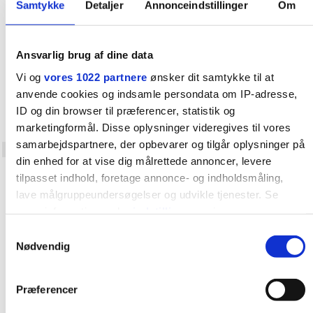
Det skal du bruge til din baby
Samtykke
Detaljer
Annonceindstillinger
Om
Amning
Amningens anatomi og fysiologi
Ansvarlig brug af dine data
Amning af det nyfødte barn
Vi og
vores 1022 partnere
ønsker dit samtykke til at
Amning 0-6 måneder
anvende cookies og indsamle persondata om IP-adresse,
Ammeproblemer
ID og din browser til præferencer, statistik og
Afslutning af et ammeforløb
marketingformål. Disse oplysninger videregives til vores
samarbejdspartnere, der opbevarer og tilgår oplysninger på
Hvornår er bedst?
din enhed for at vise dig målrettede annoncer, levere
Er det far, der synes, I skal stoppe?
tilpasset indhold, foretage annonce- og indholdsmåling,
Tegn på at mor eller barn er parat til stoppe
lave målgruppeundersøgelser og udvikle tjenester. Se
Hurtigt stop
mere information under
indstillinger
og i vores
persondatapolitik. Du kan altid trække dit samtykke tilbage
Pludseligt ammestop
Samtykkevalg
eller ændre indstillinger fra vores "Cookiedeklaration", eller
Nødvendig
Reaktioner hos mor
ved at trykke på "Privacy trigger" ikonet.
Medicinsk mælkestop
Præferencer
Amning og familieliv
Hvis du tillader det, vil vi også gerne: