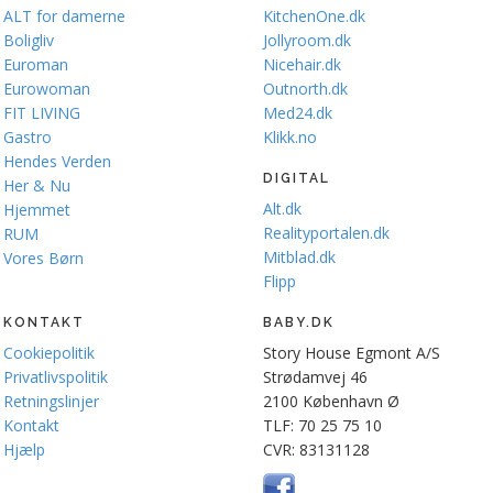
ALT for damerne
KitchenOne.dk
Boligliv
Jollyroom.dk
Euroman
Nicehair.dk
Eurowoman
Outnorth.dk
FIT LIVING
Med24.dk
Gastro
Klikk.no
Hendes Verden
DIGITAL
Her & Nu
Alt.dk
Hjemmet
Realityportalen.dk
RUM
Mitblad.dk
Vores Børn
Flipp
KONTAKT
BABY.DK
Cookiepolitik
Story House Egmont A/S
Privatlivspolitik
Strødamvej 46
Retningslinjer
2100 København Ø
Kontakt
TLF: 70 25 75 10
Hjælp
CVR: 83131128