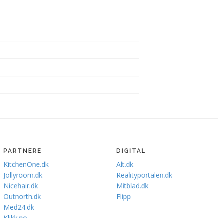
PARTNERE
DIGITAL
KitchenOne.dk
Alt.dk
Jollyroom.dk
Realityportalen.dk
Nicehair.dk
Mitblad.dk
Outnorth.dk
Flipp
Med24.dk
Klikk.no