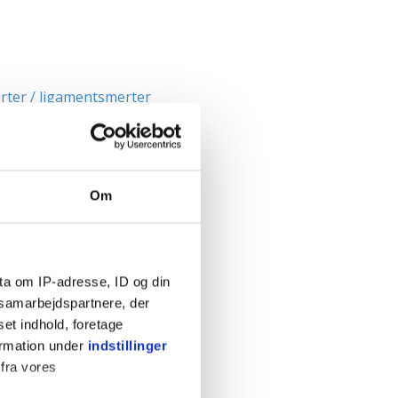
rter / ligamentsmerter
i graviditeten
viditeten
 graviditeten
Om
en
af fosteret
raviditeten
graviditeten
ta om IP-adresse, ID og din
s samarbejdspartnere, der
set indhold, foretage
dfødsel
ormation under
indstillinger
de i maven
 fra vores
foldsgraviditet