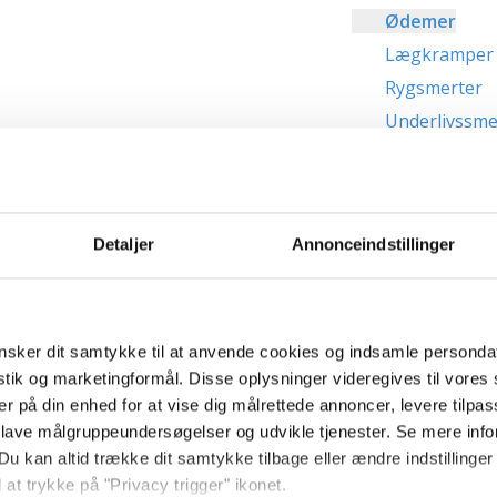
Ødemer
Lægkramper
Rygsmerter
Underlivssme
Komplikationer 
Sygdomme i gra
Undersøgelser i
Detaljer
Annonceindstillinger
Vandrejournal
Undersøgelser 
Livsstil under g
Faresignaler i 
sker dit samtykke til at anvende cookies og indsamle personda
istik og marketingformål. Disse oplysninger videregives til vore
Spontan abort
er på din enhed for at vise dig målrettede annoncer, levere tilpas
Fosterdød / dø
 lave målgruppeundersøgelser og udvikle tjenester. Se mere inf
Fosterets liv in
Du kan altid trække dit samtykke tilbage eller ændre indstillinger
Tvillinge- /fler
 at trykke på "Privacy trigger" ikonet.