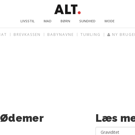
LIVSSTIL
MAD
BØRN
SUNDHED
MODE
BAT
BREVKASSEN
BABYNAVNE
TUMLING
NY BRUGE
» Ødemer
Læs me