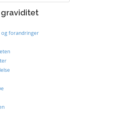
graviditet
n og forandringer
teten
ter
else
øe
en