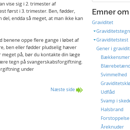
vise sig i 2. trimester af
Emner om 
st først i 3. trimester. Ben, fødder,
 del, endda så meget, at man ikke kan
Graviditet
Graviditetsteg
Graviditetstest
ed benene oppe flere gange i løbet af
re, ben eller fødder pludselig hæver
Gener i gravidi
er meget på, bør du kontakte din læge
Bækkensmer
være tegn på svangerskabsforgiftning.
Blærebetænd
giftning under
Svimmelhed
Graviditetskl
Næste side
Udflåd
Svamp i sked
Halsbrand
Forstoppelse
Åreknuder