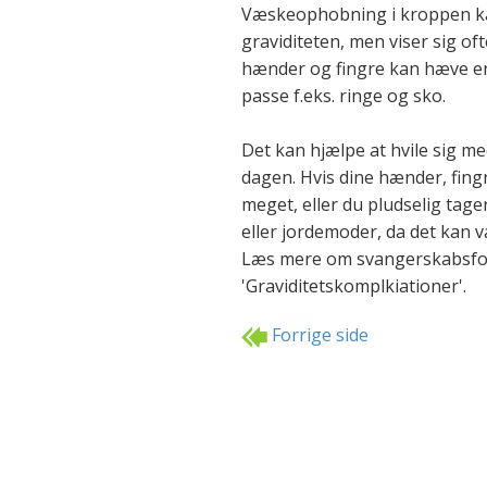
Væskeophobning i kroppen kan 
graviditeten, men viser sig ofte
hænder og fingre kan hæve en
passe f.eks. ringe og sko.
Det kan hjælpe at hvile sig m
dagen. Hvis dine hænder, fing
meget, eller du pludselig tag
eller jordemoder, da det kan 
Læs mere om svangerskabsfor
'Graviditetskomplkiationer'.
Forrige side