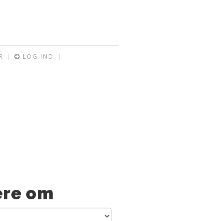
R
LOG IND
re om