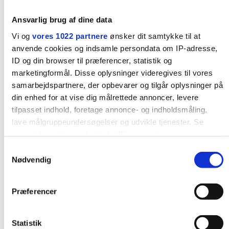
Ødemer
Ansvarlig brug af dine data
Lægkramper
Vi og
vores 1022 partnere
ønsker dit samtykke til at
Rygsmerter
anvende cookies og indsamle persondata om IP-adresse,
Underlivssmerter / ligamentsmerter
ID og din browser til præferencer, statistik og
Komplikationer i graviditeten
marketingformål. Disse oplysninger videregives til vores
Sygdomme i graviditeten
samarbejdspartnere, der opbevarer og tilgår oplysninger på
din enhed for at vise dig målrettede annoncer, levere
Undersøgelser i graviditeten
tilpasset indhold, foretage annonce- og indholdsmåling,
Vandrejournalen
lave målgruppeundersøgelser og udvikle tjenester. Se
Undersøgelser af fosteret
mere information under
indstillinger
og i vores
Livsstil under graviditeten
persondatapolitik. Du kan altid trække dit samtykke tilbage
Samtykkevalg
eller ændre indstillinger fra vores "Cookiedeklaration", eller
Nødvendig
Faresignaler i graviditeten
ved at trykke på "Privacy trigger" ikonet.
Spontan abort
Fosterdød / dødfødsel
Præferencer
Hvis du tillader det, vil vi også gerne:
Fosterets liv inde i maven
Indsamle præcise oplysninger om din placering, der
Tvillinge- /flerfoldsgraviditet
kan være nøjagtig inden for få meter
Statistik