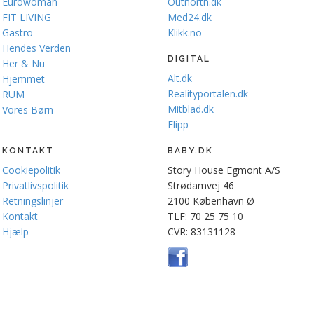
Eurowoman
Outnorth.dk
FIT LIVING
Med24.dk
Gastro
Klikk.no
Hendes Verden
DIGITAL
Her & Nu
Alt.dk
Hjemmet
Realityportalen.dk
RUM
Mitblad.dk
Vores Børn
Flipp
KONTAKT
BABY.DK
Cookiepolitik
Story House Egmont A/S
Privatlivspolitik
Strødamvej 46
Retningslinjer
2100 København Ø
Kontakt
TLF: 70 25 75 10
Hjælp
CVR: 83131128