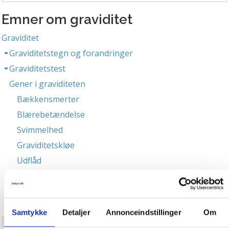
Emner om graviditet
Graviditet
Graviditetstegn og forandringer
Graviditetstest
Gener i graviditeten
Bækkensmerter
Blærebetændelse
Svimmelhed
Graviditetskløe
Udflåd
Svamp i skeden
Halsbrand
Forstoppelse
Samtykke
Detaljer
Annonceindstillinger
Om
Åreknuder