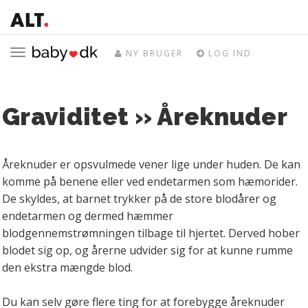
Toggle
NY BRUGER
LOG IND
navigation
Graviditet » Åreknuder
Åreknuder er opsvulmede vener lige under huden. De kan
komme på benene eller ved endetarmen som hæmorider.
De skyldes, at barnet trykker på de store blodårer og
endetarmen og dermed hæmmer
blodgennemstrømningen tilbage til hjertet. Derved hober
blodet sig op, og årerne udvider sig for at kunne rumme
den ekstra mængde blod.
Du kan selv gøre flere ting for at forebygge åreknuder