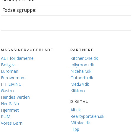
Fødselsgruppe:
MAGASINER/UGEBLADE
PARTNERE
ALT for damerne
KitchenOne.dk
Boligliv
Jollyroom.dk
Euroman
Nicehair.dk
Eurowoman
Outnorth.dk
FIT LIVING
Med24.dk
Gastro
Klikk.no
Hendes Verden
DIGITAL
Her & Nu
Alt.dk
Hjemmet
Realityportalen.dk
RUM
Mitblad.dk
Vores Børn
Flipp