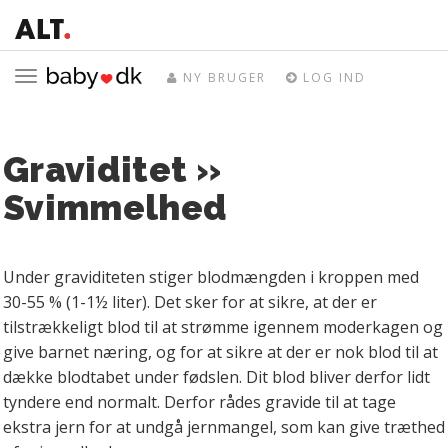
Toggle
NY BRUGER
LOG IND
navigation
Graviditet »
Svimmelhed
Under graviditeten stiger blodmængden i kroppen med
30-55 % (1-1½ liter). Det sker for at sikre, at der er
tilstrækkeligt blod til at strømme igennem moderkagen og
give barnet næring, og for at sikre at der er nok blod til at
dække blodtabet under fødslen. Dit blod bliver derfor lidt
tyndere end normalt. Derfor rådes gravide til at tage
ekstra jern for at undgå jernmangel, som kan give træthed