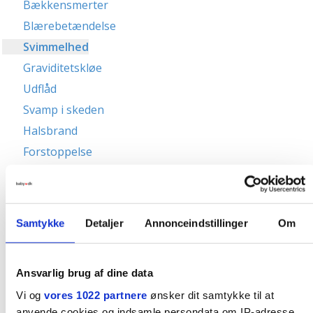
Bækkensmerter
Blærebetændelse
Svimmelhed
Graviditetskløe
Udflåd
Svamp i skeden
Halsbrand
Forstoppelse
Åreknuder
Ødemer
Lægkramper
Samtykke
Detaljer
Annonceindstillinger
Om
Rygsmerter
Underlivssmerter / ligamentsmerter
Ansvarlig brug af dine data
Komplikationer i graviditeten
Vi og
vores 1022 partnere
ønsker dit samtykke til at
Sygdomme i graviditeten
anvende cookies og indsamle persondata om IP-adresse,