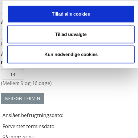
Vi ønsker dit samtykke til, at vi må bruge egne cookies og
Tillad alle cookies
cookies fra tredjeparter til at optimere dit besøg på vores
Antal dage i din cyklus:
hjemmeside ved at sikre funktionalitet, generere statistik
Tillad udvalgte
og huske dine præferencer samt til brug for markedsføring,
så vi kan optimere vores reklametiltag på sociale medier
(Mellem 22 og 45 dage)
og til at vise dig funktioner i forbindelse med sociale
Antal dage fra du har haft ægløsning til du får din
Kun nødvendige cookies
medier. Du kan til enhver tid trække dit samtykke tilbage.
menstruation (luthealfasen):
Du skal være opmærksom på, at vores hjemmeside
muligvis ikke fungerer optimalt, hvis du ikke accepterer
cookies eller tilbagetrækker et samtykke. Du kan læse
(Mellem 9 og 16 dage)
mere om vores brug af cookies og behandling af dine
personoplysninger i forbindelse hermed i både
BEREGN TERMIN
vores
privatlivspolitik
og
cookiepolitik
.
Anslået befrugtningsdato:
Forventet terminsdato:
Så langt er du: