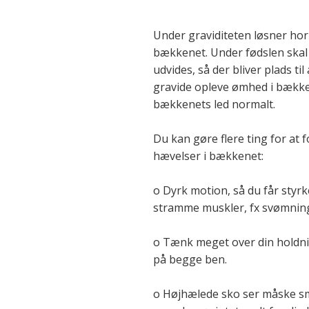
Under graviditeten løsner h
bækkenet. Under fødslen skal
udvides, så der bliver plads til
gravide opleve ømhed i bækken
bækkenets led normalt.
Du kan gøre flere ting for at 
hævelser i bækkenet:
o Dyrk motion, så du får styr
stramme muskler, fx svømning
o Tænk meget over din holdni
på begge ben.
o Højhælede sko ser måske sm