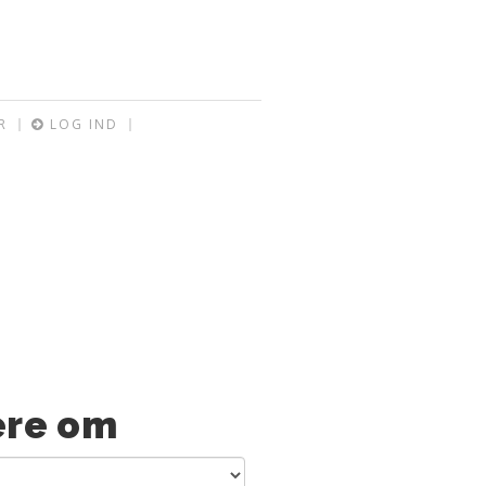
R
LOG IND
re om