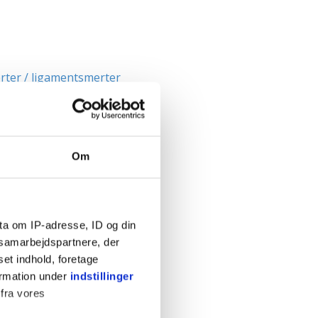
rter / ligamentsmerter
i graviditeten
viditeten
 graviditeten
Om
en
af fosteret
raviditeten
graviditeten
ta om IP-adresse, ID og din
s samarbejdspartnere, der
set indhold, foretage
dfødsel
ormation under
indstillinger
de i maven
 fra vores
foldsgraviditet