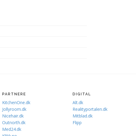
PARTNERE
DIGITAL
KitchenOne.dk
Alt.dk
Jollyroom.dk
Realityportalen.dk
Nicehair.dk
Mitblad.dk
Outnorth.dk
Flipp
Med24.dk
Klikk.no