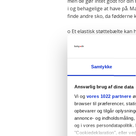
men de gør intet godt for din 
i og behagelige at have på. Ma
finde andre sko, da fødderne
o Et elastisk støttebælte kan 
o En ispose pakket ind i et v
minutter med minimum et par 
Samtykke
Hvis du er meget besværet af
med din læge eller jordemode
Læs eventuelt mere om bækk
Ansvarlig brug af dine data
'Graviditetskomplikationer'.
Vi og
vores 1022 partnere
øn
browser til præferencer, stat
Forrige side
opbevarer og tilgår oplysning
annonce- og indholdsmåling,
og i vores persondatapolitik. 
"Cookiedeklaration", eller ved