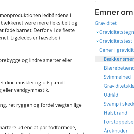
Emner om 
ormonproduktionen ledbåndene i
 bækkenet være mere fleksibelt og
Graviditet
 at føde barnet. Derfor vil de fleste
Graviditetsteg
et. Ligeledes er hævelse i
Graviditetstest
Gener i gravidi
Bækkensmer
forebygge og lindre smerter eller
Blærebetænd
Svimmelhed
ket dine muskler og udspændt
Graviditetskl
 eller vandgymnastik.
Udflåd
Svamp i sked
ng, ret ryggen og fordel vægten lige
Halsbrand
Forstoppelse
artere ud end at par fodformede,
Åreknuder