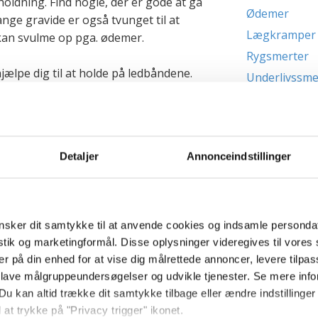
holdning. Find nogle, der er gode at gå
Ødemer
nge gravide er også tvunget til at
Lægkramper
 kan svulme op pga. ødemer.
Rygsmerter
hjælpe dig til at holde på ledbåndene.
Underlivssme
Komplikationer 
iskestykke mod det ømme led 5-15
Sygdomme i gra
timers mellemrum kan lindre.
Undersøgelser i
Detaljer
Annonceindstillinger
 bækkensmerter, bør du tage en snak
Vandrejournal
r, da det kan være bækkenløsning.
Undersøgelser 
enløsning under
Livsstil under g
Faresignaler i 
sker dit samtykke til at anvende cookies og indsamle personda
istik og marketingformål. Disse oplysninger videregives til vore
Næste side
Spontan abort
er på din enhed for at vise dig målrettede annoncer, levere tilpas
Fosterdød / dø
 lave målgruppeundersøgelser og udvikle tjenester. Se mere inf
Fosterets liv in
Du kan altid trække dit samtykke tilbage eller ændre indstillinger
Tvillinge- /fler
 at trykke på "Privacy trigger" ikonet.