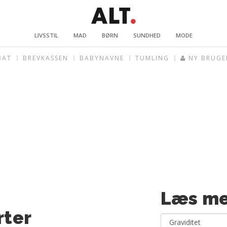
LIVSSTIL
MAD
BØRN
SUNDHED
MODE
BAT
BREVKASSEN
BABYNAVNE
TUMLING
NY BRUGE
Læs me
ter