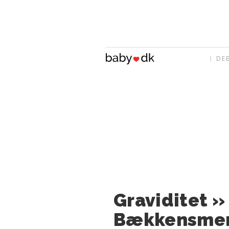
DE
Graviditet »
Bækkensmer