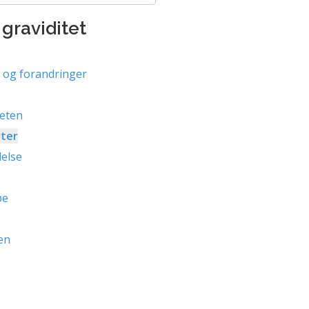
graviditet
n og forandringer
teten
ter
else
øe
en