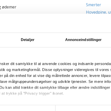
Smerter
og ødemer
Hovedpine, u
Mindre liv
Kløe
Slag mod ma
Detaljer
Annonceindstillinger
Plukkeveer / 
Vandafgang
m faresignaler i graviditeten.
Spontan abort
Næste side
Fosterdød / dø
sker dit samtykke til at anvende cookies og indsamle personda
istik og marketingformål. Disse oplysninger videregives til vore
Fosterets liv in
er på din enhed for at vise dig målrettede annoncer, levere tilpas
Tvillinge- /fler
 lave målgruppeundersøgelser og udvikle tjenester. Se mere inf
Fosterets størr
Du kan altid trække dit samtykke tilbage eller ændre indstillinger
 at trykke på "Privacy trigger" ikonet.
så gerne: