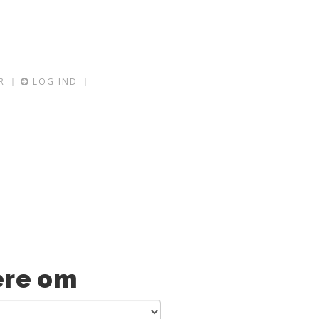
R
LOG IND
re om