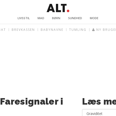
LIVSSTIL
MAD
BØRN
SUNDHED
MODE
BAT
BREVKASSEN
BABYNAVNE
TUMLING
NY BRUGE
 Faresignaler i
Læs me