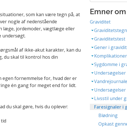
Emner om 
 situationer, som kan være tegn på, at
lever nogle af nedenstående
Graviditet
in læge, jordemoder, vægtlæge eller
Graviditetsteg
e undersøgt.
Graviditetstest
Gener i gravidi
pørgsmål af ikke-akut karakter, kan du
Komplikationer 
 du skal til kontrol hos din
Sygdomme i gra
Undersøgelser i
din egen fornemmelse for, hvad der er
Vandrejournal
ringe én gang for meget end for lidt.
Undersøgelser 
Livsstil under g
ad du skal gøre, hvis du oplever:
Faresignaler i 
Blødning
tid
Opkast genne