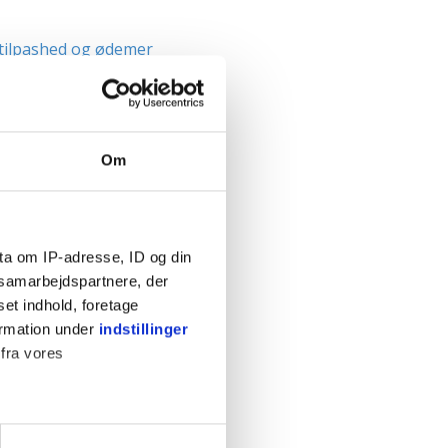
tilpashed og ødemer
ven
Om
veer
dfødsel
ta om IP-adresse, ID og din
s samarbejdspartnere, der
de i maven
set indhold, foretage
foldsgraviditet
ormation under
indstillinger
else (CRL) uge 6-12
 fra vores
SØG