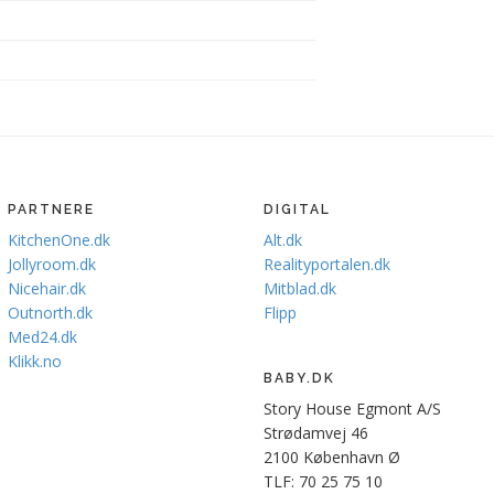
PARTNERE
DIGITAL
KitchenOne.dk
Alt.dk
Jollyroom.dk
Realityportalen.dk
Nicehair.dk
Mitblad.dk
Outnorth.dk
Flipp
Med24.dk
Klikk.no
BABY.DK
Story House Egmont A/S
Strødamvej 46
2100 København Ø
TLF: 70 25 75 10