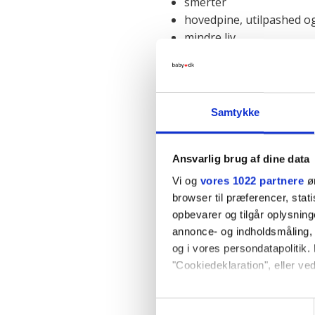
smerter
hovedpine, utilpashed 
mindre liv
kløe
slag mod maven
plukkeveer / veer
vandafgang
Samtykke
Læs mere på de næste sider o
Ansvarlig brug af dine data
Forrige side
Vi og
vores 1022 partnere
øn
browser til præferencer, stat
opbevarer og tilgår oplysning
annonce- og indholdsmåling,
og i vores persondatapolitik. 
"Cookiedeklaration", eller ved
Hvis du tillader det, vil vi og
Samtykkevalg