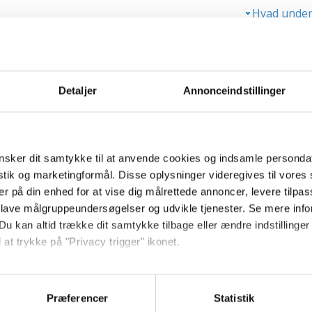
Hvad under
Gode råd
Kromosomu
om fosterdiagnostik.
Livsstil under g
Detaljer
Annonceindstillinger
Faresignaler i 
Næste side
Spontan abort
Fosterdød / dø
Fosterets liv in
sker dit samtykke til at anvende cookies og indsamle personda
istik og marketingformål. Disse oplysninger videregives til vore
Tvillinge- /fler
er på din enhed for at vise dig målrettede annoncer, levere tilpas
Fosterets størr
 lave målgruppeundersøgelser og udvikle tjenester. Se mere inf
Du kan altid trække dit samtykke tilbage eller ændre indstillinger
 at trykke på "Privacy trigger" ikonet.
egner
så gerne:
sninger om din placering, der kan være nøjagtig inden for få me
Præferencer
Statistik
menstruation: