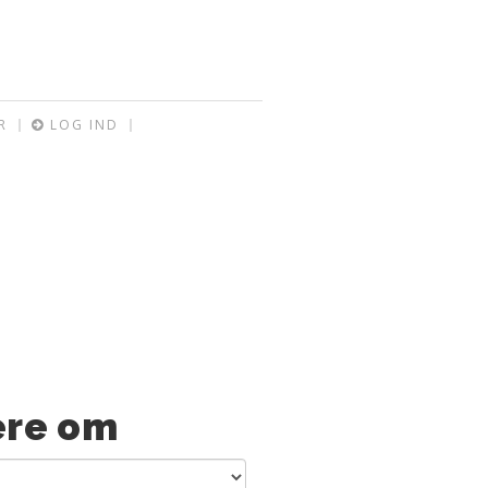
R
LOG IND
re om