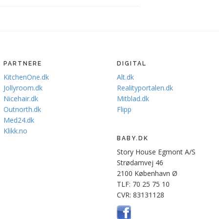
PARTNERE
DIGITAL
KitchenOne.dk
Alt.dk
Jollyroom.dk
Realityportalen.dk
Nicehair.dk
Mitblad.dk
Outnorth.dk
Flipp
Med24.dk
Klikk.no
BABY.DK
Story House Egmont A/S
Strødamvej 46
2100 København Ø
TLF: 70 25 75 10
CVR: 83131128