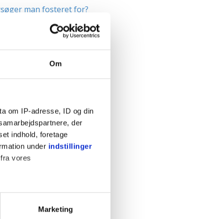
søger man fosteret for?
ndersøgelser
raviditeten
Om
graviditeten
dfødsel
de i maven
ta om IP-adresse, ID og din
s samarbejdspartnere, der
foldsgraviditet
set indhold, foretage
else (CRL) uge 6-12
ormation under
indstillinger
 fra vores
SØG
ter
Marketing