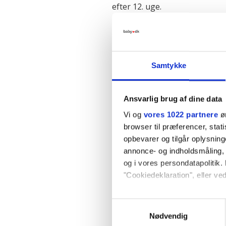
efter 12. uge.
Læs mere på de næste sider 
Samtykke
Forrige side
Ansvarlig brug af dine data
Vi og
vores 1022 partnere
øn
browser til præferencer, stat
opbevarer og tilgår oplysning
annonce- og indholdsmåling,
og i vores persondatapolitik. 
"Cookiedeklaration", eller ved
Terminsber
Hvis du tillader det, vil vi og
Samtykkevalg
Indsamle præcise oply
Nødvendig
Den første dag i din sidste 