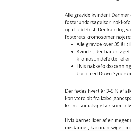
Alle gravide kvinder i Danmark
fosterundersøgelser: nakkefo
og doubletest. Der kan dog vær
fosterets kromosomer nøjere
Alle gravide over 35 år
Kvinder, der har en øget 
kromosomdefekter eller
Hvis nakkefoldsscanninge
barn med Down Syndro
Der fødes hvert år 3-5 % af a
kan være alt fra læbe-ganespal
kromosomafvigelser som f.ek
Hvis barnet lider af en meget 
misdannet, kan man søge om ti