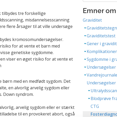
Emner om 
 tilbydes tre forskellige
ldsscanning, misdannelsesscanning
Graviditet
e flere årsager til at ville undersøge
Graviditetsteg
:
Graviditetstest
 tilbydes kromosomundersøgelser.
Gener i gravidi
risiko for at vente et barn med
Komplikationer 
 visse genetiske sygdomme.
n viser en øget risiko for at vente et
Sygdomme i gra
m
Undersøgelser i
Vandrejournal
lle børn med en medfødt sygdom. Det
Undersøgelser 
te, en alvorlig arvelig sygdom eller
Ultralydssca
s. Down syndrom.
Blodprøve fr
CTG
alvorlig, arvelig sygdom eller er stærkt
lladelse til en provokeret abort, også
Fosterdiagno