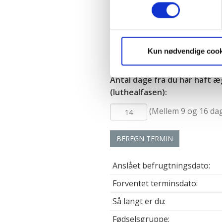
Identificere din enhed
Dine valg anvendes på hele w
Antal dage i din cyklus:
Vi ønsker dit samtykke til, a
Kun nødvendige cook
(Mellem 22 og 45 d
hjemmeside ved at sikre funkt
kan optimere vores reklametil
Antal dage fra du har haft æ
enhver tid trække dit samty
(luthealfasen):
optimalt, hvis du ikke accep
(Mellem 9 og 16 da
og behandling af dine person
BEREGN TERMIN
Anslået befrugtningsdato:
Forventet terminsdato:
Så langt er du:
Fødselsgruppe: