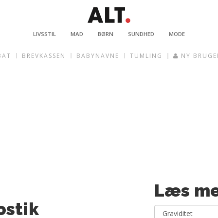
LIVSSTIL
MAD
BØRN
SUNDHED
MODE
BAT
BREVKASSEN
BABYNAVNE
TUMLING
NY BRUGE
Læs me
ostik