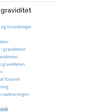
graviditet
n og forandringer
teten
i graviditeten
viditeten
 graviditeten
en
af fosteret
nning
a navlestrengen
stik