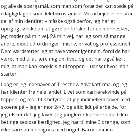
og alle de spørgsmål, som man som forælder kan støde på
i dagligdagen som delebørnsfamilie. Mit arbejde er en stor
del af min identitet – måske også derfor, jeg har et
oprigtigt ønske om at gøre en forskel for de mennesker,
jeg møder på min vej. På min vej, har jeg som så mange
andre, mødt udfordringer i mit liv, privat og professionelt.
Dem værdsætter jeg at have været igennem, fordi de har
været med til at lære mig om livet, og det har også lært
mig, at man kan knokle sig til toppen – uanset hvor man
starter.
I dag er jeg indehaver af Treschow Advokatfirma, og jeg
har klienter fra hele landet. Livet som karrierekvinde på
toppen, og mor til 3 betyder, at jeg indimellem sover med
skoene på – jeg er mor 24/7, og altid lidt på arbejde, for
jeg elsker det, jeg laver. Jeg jonglerer karrieren med den
betingelsesløse kærlighed, jeg har til mine 3 drenge, som
ikke kan sammenlignes med noget. Barndommen