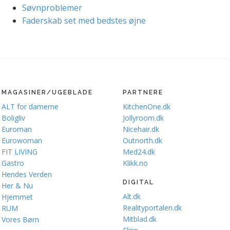
Søvnproblemer
Faderskab set med bedstes øjne
MAGASINER/UGEBLADE
PARTNERE
ALT for damerne
KitchenOne.dk
Boligliv
Jollyroom.dk
Euroman
Nicehair.dk
Eurowoman
Outnorth.dk
FIT LIVING
Med24.dk
Gastro
Klikk.no
Hendes Verden
DIGITAL
Her & Nu
Alt.dk
Hjemmet
Realityportalen.dk
RUM
Mitblad.dk
Vores Børn