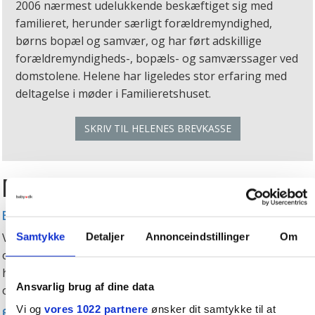
2006 nærmest udelukkende beskæftiget sig med
familieret, herunder særligt forældremyndighed,
børns bopæl og samvær, og har ført adskillige
forældremyndigheds-, bopæls- og samværssager ved
domstolene. Helene har ligeledes stor erfaring med
deltagelse i møder i Familieretshuset.
SKRIV TIL HELENES BREVKASSE
Helenes brevkasse
Børnebidrag
Vedr. børnebidrag, vores søn er i aflastning ons til søndag
Samtykke
Detaljer
Annonceindstillinger
Om
og onsdag til fredag og derefter hos mig til søndag aften,
hvorvidt/meget skal jeg betale i børnebidrag ved denne
Ansvarlig brug af dine data
ordning...? Jeg beta...
Vi og
vores 1022 partnere
ønsker dit samtykke til at
§ 50 undersøgelse