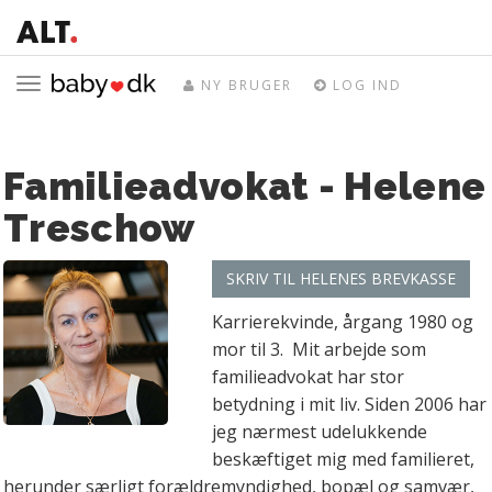
Toggle
NY BRUGER
LOG IND
navigation
Familieadvokat - Helene
Treschow
SKRIV TIL HELENES BREVKASSE
Karrierekvinde, årgang 1980 og
mor til 3. Mit arbejde som
familieadvokat har stor
betydning i mit liv. Siden 2006 har
jeg nærmest udelukkende
beskæftiget mig med familieret,
herunder særligt forældremyndighed, bopæl og samvær,