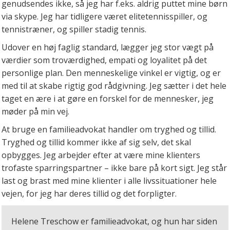
genudsendes ikke, så jeg har f.eks. aldrig puttet mine børn
via skype. Jeg har tidligere været elitetennisspiller, og
tennistræner, og spiller stadig tennis.
Udover en høj faglig standard, lægger jeg stor vægt på
værdier som troværdighed, empati og loyalitet på det
personlige plan. Den menneskelige vinkel er vigtig, og er
med til at skabe rigtig god rådgivning. Jeg sætter i det hele
taget en ære i at gøre en forskel for de mennesker, jeg
møder på min vej.
At bruge en familieadvokat handler om tryghed og tillid.
Tryghed og tillid kommer ikke af sig selv, det skal
opbygges. Jeg arbejder efter at være mine klienters
trofaste sparringspartner – ikke bare på kort sigt. Jeg står
last og brast med mine klienter i alle livssituationer hele
vejen, for jeg har deres tillid og det forpligter.
Helene Treschow er familieadvokat, og hun har siden