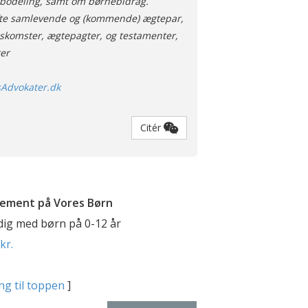
 bodeling, samt om børnebidrag.
fte samlevende og (kommende) ægtepar,
komster, ægtepagter, og testamenter,
er
Advokater.dk
Citér
ement på Vores Børn
 dig med børn på 0-12 år
kr.
ng til toppen
]