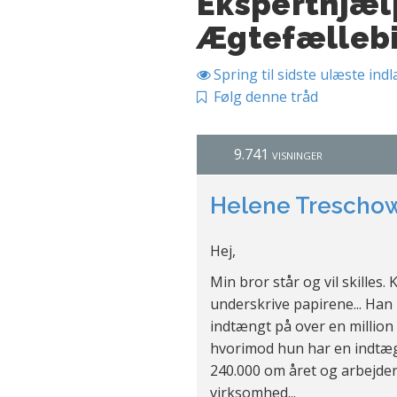
Eksperthjæl
Ægtefælleb
Spring til sidste ulæste ind
Følg denne tråd
9.741 visninger
Helene Trescho
Hej,
Min bror står og vil skilles. 
underskrive papirene... Han
indtængt på over en million
hvorimod hun har en indtæ
240.000 om året og arbejder 
virksomhed...