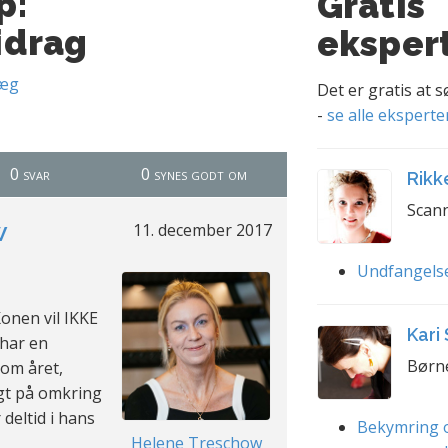
p:
Gratis
idrag
eksper
læg
Det er gratis at 
-
se alle eksperte
0 svar
0 synes godt om
Rikk
Scann
w
11. december 2017
Undfangels
Konen vil IKKE
Kari
 har en
Børn
 om året,
gt på omkring
deltid i hans
Bekymring o
Helene Treschow