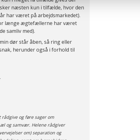
terer cookies eller tilbagetrækker et samtykke. Du kan læse mer
sker næsten kun i tilfælde, hvor den
oplysninger i forbindelse hermed i både vores
privatlivspolitik
o
år har været på arbejdsmarkedet).
hvor længe ægtefællerne har været
de samliv med).
in dør står åben, så ring eller
 snak, herunder også i forhold til
r
t rådgive og føre sager om
æl og samvær. Helene rådgiver
vervejelser om) separation og