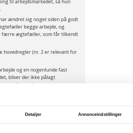
ning til arbejdsmarkedet, så hun
.
har ændret sig noget siden på godt
 ægtefæller begge arbejde, og
 færre ægtefæller, som får tilkendt
e hovedregler (nr. 2 er relevant for
arbejde og en nogenlunde fast
et, bliver der ikke pålagt
 som modtager dagpenge pga.
automatisk få tilkendt bidrag – det
 den pågældende helt aktuelt er i
lknytning, ægtefællen har til
andsynligt er det, at der tilkendes
Detaljer
Annonceindstillinger
r, som får bidrag, er den