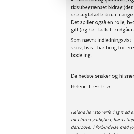
optimalt, hvis du ikke accep
tidsubegrænset bidrag (det 
og behandling af dine person
ene ægtefælle ikke i mange 
Det spiller også en rolle, 
gift (og her tælle forudgåen
Som nævnt indledningsvist, m
skriv, hvis I har brug for en
bodeling.
De bedste ønsker og hilsne
Helene Treschow
Helene har stor erfaring med a
forældremyndighed, børns bop
derudover i forbindelse med (o