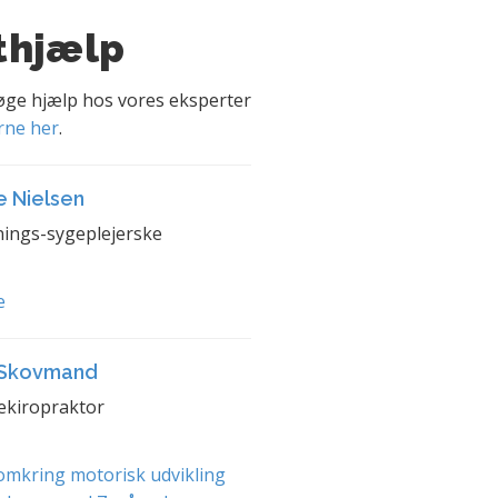
thjælp
søge hjælp hos vores eksperter
rne her
.
e Nielsen
ings-sygeplejerske
e
 Skovmand
ekiropraktor
mkring motorisk udvikling