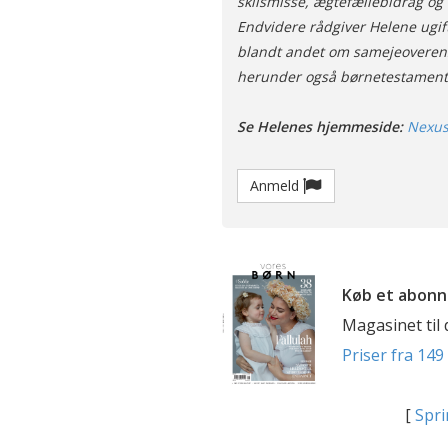
skilsmisse, ægtefællebidrag og
Endvidere rådgiver Helene ugi
blandt andet om samejeoverens
herunder også børnetestament
Se Helenes hjemmeside:
Nexus
Anmeld
Køb et abonn
Magasinet til
Priser fra 149 
[
Spri