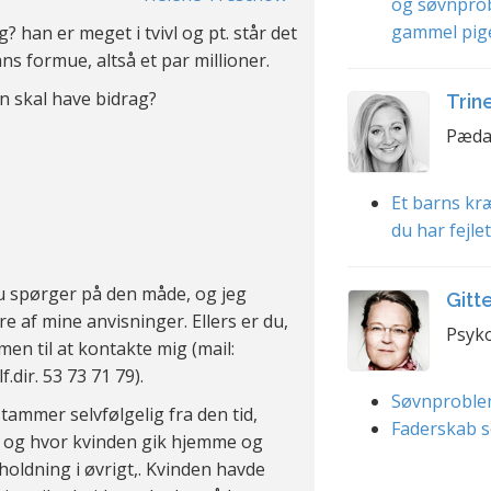
og søvnpro
gammel pig
? han er meget i tvivl og pt. står det
ns formue, altså et par millioner.
n skal have bidrag?
Trin
Pæda
Et barns kræ
du har fejle
du spørger på den måde, og jeg
Gitt
ere af mine anvisninger. Ellers er du,
Psyko
en til at kontakte mig (mail:
lf.dir. 53 73 71 79).
Søvnproble
ammer selvfølgelig fra den tid,
Faderskab s
 og hvor kvinden gik hjemme og
ldning i øvrigt,. Kvinden havde