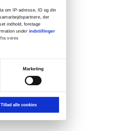
ta om IP-adresse, ID og din
s samarbejdspartnere, der
set indhold, foretage
ormation under
indstillinger
 fra vores
ter
Marketing
ting)
mere dit besøg på vores
Tillad alle cookies
brug for markedsføring, så vi
med sociale medier. Du kan til
uligvis ikke fungerer