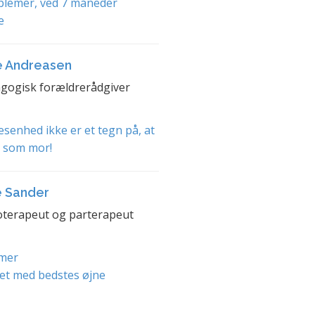
blemer, ved 7 måneder
e
e Andreasen
gogisk forældrerådgiver
senhed ikke er et tegn på, at
t som mor!
e Sander
terapeut og parterapeut
mer
et med bedstes øjne