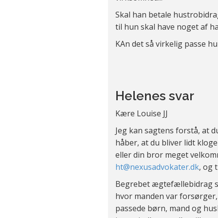
Skal han betale hustrobidrag
til hun skal have noget af ha
KAn det så virkelig passe hu
Helenes svar
Kære Louise JJ
Jeg kan sagtens forstå, at 
håber, at du bliver lidt klog
eller din bror meget velkomm
ht@nexusadvokater.dk
, og t
Begrebet ægtefællebidrag st
hvor manden var forsørger,
passede børn, mand og husho