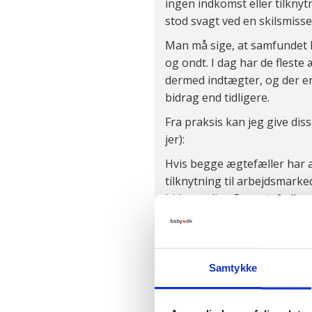
ingen indkomst eller tilknyt
stod svagt ved en skilsmisse
Man må sige, at samfundet 
og ondt. I dag har de fleste
dermed indtægter, og der er
bidrag end tidligere.
Fra praksis kan jeg give diss
jer):
Hvis begge ægtefæller har 
tilknytning til arbejdsmarked
bidragspligt. En ægtefælle
arbejdsløshed, vil dog ikke 
afgørende er altså ikke, om
arbejde. Dvs. jo mere fast ti
arbejdsmarkedet, jo mindre s
Samtykke
bidrag.
Typiske eksempler på kvinde