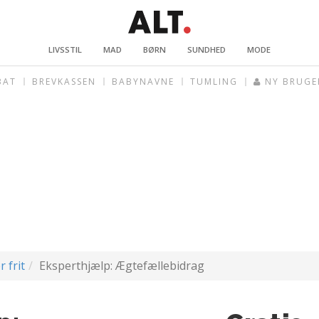
LIVSSTIL
MAD
BØRN
SUNDHED
MODE
BAT
BREVKASSEN
BABYNAVNE
TUMLING
NY BRUGE
r frit
Eksperthjælp: Ægtefællebidrag