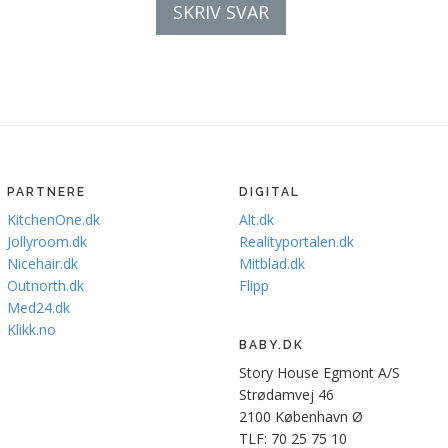
SKRIV SVAR
PARTNERE
DIGITAL
KitchenOne.dk
Alt.dk
Jollyroom.dk
Realityportalen.dk
Nicehair.dk
Mitblad.dk
Outnorth.dk
Flipp
Med24.dk
Klikk.no
BABY.DK
Story House Egmont A/S
Strødamvej 46
2100 København Ø
TLF: 70 25 75 10