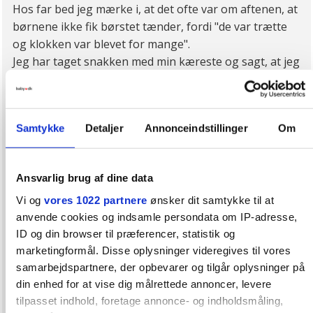
Hos far bed jeg mærke i, at det ofte var om aftenen, at
børnene ikke fik børstet tænder, fordi "de var trætte
og klokken var blevet for mange".
Jeg har taget snakken med min kæreste og sagt, at jeg
her var nødt til at sige, at det er så vigtigt, at vi passer
på deres tænder og husker det hver morgen og aften,
hvilket han heldigvis var enig i, at der skulle strammes
Samtykke
Detaljer
Annonceindstillinger
Om
op på og i hvert fald husker, når jeg er der (og hvis
ikke, så hjælper jeg drengene). Jeg skal også ofte
minde min kæreste om at huske ikke at falde i søvn,
Ansvarlig brug af dine data
før han har børstet sine egne tænder, og jeg føler mig
som hans mor nogle gange, men jeg har det SÅ svært
Vi og
vores 1022 partnere
ønsker dit samtykke til at
anvende cookies og indsamle persondata om IP-adresse,
med dårlig mundhygiejne og har på ingen måde lyst til
ID og din browser til præferencer, statistik og
at kysse ham, når mundhygiejnen er en smule
marketingformål. Disse oplysninger videregives til vores
ligegyldig for ham. Eller var, for han husker det som
samarbejdspartnere, der opbevarer og tilgår oplysninger på
regel nu, da han ved hvordan jeg har det og "han jo
din enhed for at vise dig målrettede annoncer, levere
godt ved, at man bør børste tænder 2 gange om
tilpasset indhold, foretage annonce- og indholdsmåling,
dagen".