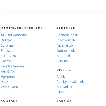
MAGASINER/UGEBLADE
PARTNERE
ALT for damerne
KitchenOne.dk
Boligliv
Jollyroom.dk
Euroman
Nicehair.dk
Eurowoman
Outnorth.dk
FIT LIVING
Med24.dk
Gastro
Klikk.no
Hendes Verden
DIGITAL
Her & Nu
Alt.dk
Hjemmet
Realityportalen.dk
RUM
Mitblad.dk
Vores Børn
Flipp
KONTAKT
BABY.DK