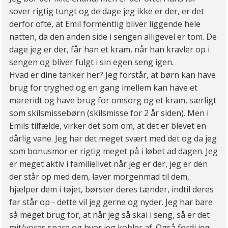
sover rigtig tungt og de dage jeg ikke er der, er det
derfor ofte, at Emil formentlig bliver liggende hele
natten, da den anden side i sengen alligevel er tom. De
dage jeg er der, får han et kram, når han kravler op i
sengen og bliver fulgt i sin egen seng igen.
Hvad er dine tanker her? Jeg forstår, at børn kan have
brug for tryghed og en gang imellem kan have et
mareridt og have brug for omsorg og et kram, særligt
som skilsmissebørn (skilsmisse for 2 år siden). Men i
Emils tilfælde, virker det som om, at det er blevet en
dårlig vane. Jeg har det meget svært med det og da jeg
som bonusmor er rigtig meget på i løbet ad dagen. Jeg
er meget aktiv i familielivet når jeg er der, jeg er den
der står op med dem, laver morgenmad til dem,
hjælper dem i tøjet, børster deres tænder, indtil deres
far står op - dette vil jeg gerne og nyder. Jeg har bare
så meget brug for, at når jeg så skal i seng, så er det
mit/vores space og hvor jeg kobler af. Også fordi jeg