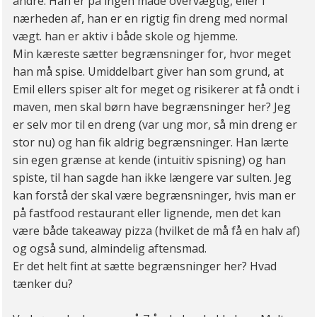
andre. Han er på ingen måde overvægtig, eller i
nærheden af, han er en rigtig fin dreng med normal
vægt. han er aktiv i både skole og hjemme.
Min kæreste sætter begrænsninger for, hvor meget
han må spise. Umiddelbart giver han som grund, at
Emil ellers spiser alt for meget og risikerer at få ondt i
maven, men skal børn have begrænsninger her? Jeg
er selv mor til en dreng (var ung mor, så min dreng er
stor nu) og han fik aldrig begrænsninger. Han lærte
sin egen grænse at kende (intuitiv spisning) og han
spiste, til han sagde han ikke længere var sulten. Jeg
kan forstå der skal være begrænsninger, hvis man er
på fastfood restaurant eller lignende, men det kan
være både takeaway pizza (hvilket de må få en halv af)
og også sund, almindelig aftensmad.
Er det helt fint at sætte begrænsninger her? Hvad
tænker du?