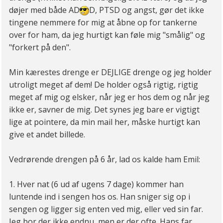
døjer med både AD
D, PTSD og angst, gør det ikke
tingene nemmere for mig at åbne op for tankerne
over for ham, da jeg hurtigt kan føle mig "smålig" og
"forkert på den".
Min kærestes drenge er DEJLIGE drenge og jeg holder
utroligt meget af dem! De holder også rigtig, rigtig
meget af mig og elsker, når jeg er hos dem og når jeg
ikke er, savner de mig. Det synes jeg bare er vigtigt
lige at pointere, da min mail her, måske hurtigt kan
give et andet billede.
Vedrørende drengen på 6 år, lad os kalde ham Emil:
1. Hver nat (6 ud af ugens 7 dage) kommer han
luntende ind i sengen hos os. Han sniger sig op i
sengen og ligger sig enten ved mig, eller ved sin far.
Jeg bor der ikke endnu, men er der ofte. Hans far