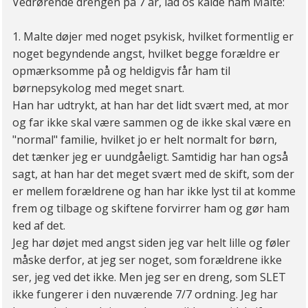
Vedrørende drengen på 7 år, lad os kalde ham Malte:
1. Malte døjer med noget psykisk, hvilket formentlig er
noget begyndende angst, hvilket begge forældre er
opmærksomme på og heldigvis får ham til
børnepsykolog med meget snart.
Han har udtrykt, at han har det lidt svært med, at mor
og far ikke skal være sammen og de ikke skal være en
"normal" familie, hvilket jo er helt normalt for børn,
det tænker jeg er uundgåeligt. Samtidig har han også
sagt, at han har det meget svært med de skift, som der
er mellem forældrene og han har ikke lyst til at komme
frem og tilbage og skiftene forvirrer ham og gør ham
ked af det.
Jeg har døjet med angst siden jeg var helt lille og føler
måske derfor, at jeg ser noget, som forældrene ikke
ser, jeg ved det ikke. Men jeg ser en dreng, som SLET
ikke fungerer i den nuværende 7/7 ordning. Jeg har