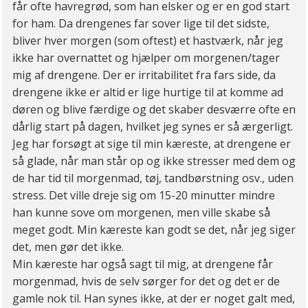
får ofte havregrød, som han elsker og er en god start
for ham. Da drengenes far sover lige til det sidste,
bliver hver morgen (som oftest) et hastværk, når jeg
ikke har overnattet og hjælper om morgenen/tager
mig af drengene. Der er irritabilitet fra fars side, da
drengene ikke er altid er lige hurtige til at komme ad
døren og blive færdige og det skaber desværre ofte en
dårlig start på dagen, hvilket jeg synes er så ærgerligt.
Jeg har forsøgt at sige til min kæreste, at drengene er
så glade, når man står op og ikke stresser med dem og
de har tid til morgenmad, tøj, tandbørstning osv., uden
stress. Det ville dreje sig om 15-20 minutter mindre
han kunne sove om morgenen, men ville skabe så
meget godt. Min kæreste kan godt se det, når jeg siger
det, men gør det ikke.
Min kæreste har også sagt til mig, at drengene får
morgenmad, hvis de selv sørger for det og det er de
gamle nok til. Han synes ikke, at der er noget galt med,