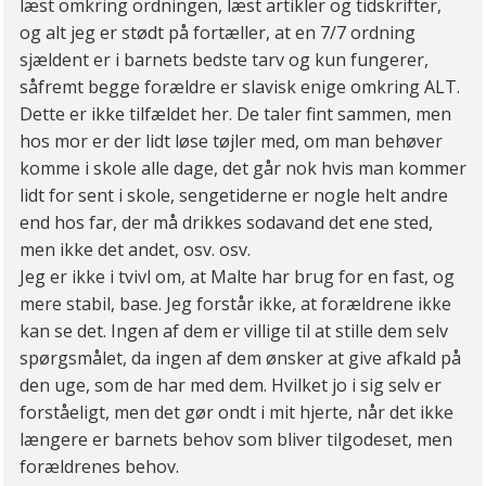
læst omkring ordningen, læst artikler og tidskrifter,
og alt jeg er stødt på fortæller, at en 7/7 ordning
sjældent er i barnets bedste tarv og kun fungerer,
såfremt begge forældre er slavisk enige omkring ALT.
Dette er ikke tilfældet her. De taler fint sammen, men
hos mor er der lidt løse tøjler med, om man behøver
komme i skole alle dage, det går nok hvis man kommer
lidt for sent i skole, sengetiderne er nogle helt andre
end hos far, der må drikkes sodavand det ene sted,
men ikke det andet, osv. osv.
Jeg er ikke i tvivl om, at Malte har brug for en fast, og
mere stabil, base. Jeg forstår ikke, at forældrene ikke
kan se det. Ingen af dem er villige til at stille dem selv
spørgsmålet, da ingen af dem ønsker at give afkald på
den uge, som de har med dem. Hvilket jo i sig selv er
forståeligt, men det gør ondt i mit hjerte, når det ikke
længere er barnets behov som bliver tilgodeset, men
forældrenes behov.