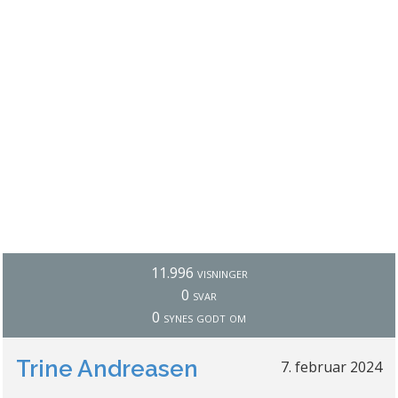
11.996 visninger
0 svar
0 synes godt om
Trine Andreasen
7. februar 2024