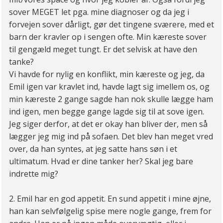
sover MEGET let pga. mine diagnoser og da jeg i
forvejen sover dårligt, gør det tingene sværere, med et
barn der kravler op i sengen ofte. Min kæreste sover
til gengæld meget tungt. Er det selvisk at have den
tanke?
Vi havde for nylig en konflikt, min kæreste og jeg, da
Emil igen var kravlet ind, havde lagt sig imellem os, og
min kæreste 2 gange sagde han nok skulle lægge ham
ind igen, men begge gange lagde sig til at sove igen.
Jeg siger derfor, at det er okay han bliver der, men så
lægger jeg mig ind på sofaen. Det blev han meget vred
over, da han syntes, at jeg satte hans søn i et
ultimatum. Hvad er dine tanker her? Skal jeg bare
indrette mig?
2. Emil har en god appetit. En sund appetit i mine øjne,
han kan selvfølgelig spise mere nogle gange, frem for