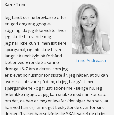
Kære Trine.
Jeg fandt denne brevkasse efter
en god omgang google-
søgning, da jeg ikke vidste, hvor
jeg skulle henvende mig.
Jeg har ikke kun 1, men lidt flere
spørgsmål, og mit skriv bliver
langt, så undskyld på forhånd.
Trine Andreasen
Det er vedrørende 2 skønne
drenge i 6-7 års alderen, som jeg
er blevet bonusmor for sidste år. Jeg håber, at du kan
overskue at svare på dem, da jeg har gået med
spørgsmålene - og frustrationerne - længe nu. Jeg
føler ikke rigtigt, at jeg kan snakke med min kæreste
om det, da han er meget løvefar (det siger han selv, at
han ved han er), er meget beskyttende over for sine
drenge (hvilket han selvfølgelig SKAL være) og da jeg