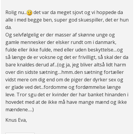
Jamen det er jo et godt eksempel på en dejlig
Rolig nu...
det var da meget sjovt og vi hoppede da
dansk pige.
alle i med begge ben, super god skuespiller, det er hun
WHAT?? ja, undskyld, men hvordan kan hun
da.
synes at det er et GODT eksempel?
Og selvfølgelig er der masser af skønne unge og
En tøs der har været fuld, bollet UDEN
gamle mennesker der elsker rundt om i danmark,
beskyttelse med en fremmed udenlands fyr hun
fulde eller ikke fulde, med eller uden beskyttelse....og
ikke kendte navnet på??
så længe de er voksne og det er frivilligt, så skal der da
Ih ja, særdeles god reklame for danmark, bare
bare knaldes derud af...(og ja, jeg bliver altså lidt harm
kom hertil, der er billige fulde piger der gerne
over din sidste sætning....hmm..den sætning fortæller
boller.
vidst mere om dig end om de piger der dyrker sex og
er glade ved det...fordomme og fordømmelse længe
leve. Tror sgu det er kvinder der har banket hinanden i
hovedet med at de ikke må have mange mænd og ikke
mændene.....)
Knus Eva,