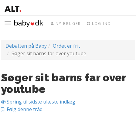
Toggle
NY BRUGER
LOG IND
navigation
Debatten på Baby
Ordet er frit
Søger sit barns far over youtube
Søger sit barns far over
youtube
Spring til sidste ulæste indlæg
Følg denne tråd