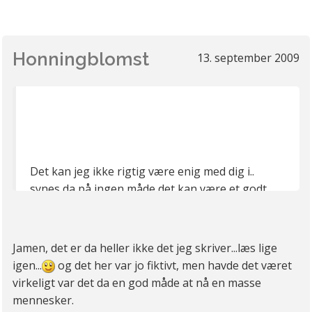
Honningblomst
13. september 2009
Det kan jeg ikke rigtig være enig med dig i..
synes da på ingen måde det kan være et godt
eksempel at ende i den situation!?Du siger jo
også selv du ikke kunne ende der så hvordan
kan du samtidig forsvare det?
Jamen, det er da heller ikke det jeg skriver...læs lige
igen...
og det her var jo fiktivt, men havde det været
virkeligt var det da en god måde at nå en masse
mennesker.