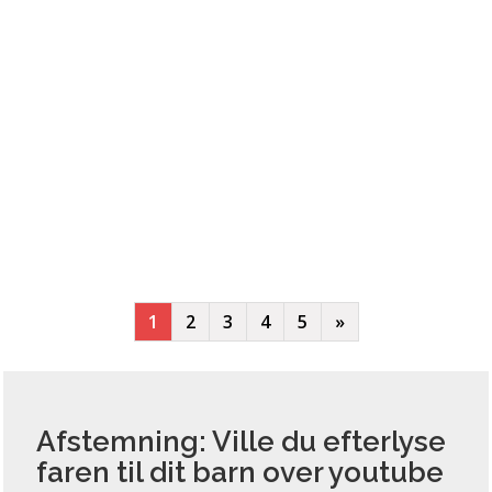
1
2
3
4
5
»
Afstemning: Ville du efterlyse
faren til dit barn over youtube