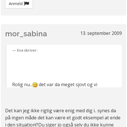
Anmeld
mor_sabina
13. september 2009
Eva skriver:
Rolig nu...
det var da meget sjovt og vi
hoppede da alle i med begge ben, super god
skuespiller, det er hun da.
Og selvfølgelig er der masser af skønne unge og
Det kan jeg ikke rigtig være enig med dig i.. synes da
gamle mennesker der elsker rundt om i
på ingen måde det kan være et godt eksempel at ende
danmark, fulde eller ikke fulde, med eller uden
i den situation!?Du siger jo også selv du ikke kunne