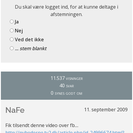
Du skal være logget ind, for at kunne deltage i
afstemningen.
Ja
Nej
Ved det ikke
... stem blankt
11.537 visninger
40 svar
0 synes godt om
NaFe
11. september 2009
Fik tilsendt denne video over fb....
http://nyhederne.tv2.dk/article.php/id-24996674.html?