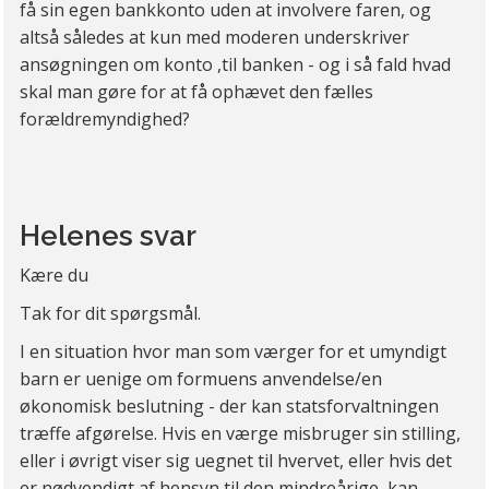
få sin egen bankkonto uden at involvere faren, og
altså således at kun med moderen underskriver
ansøgningen om konto ,til banken - og i så fald hvad
skal man gøre for at få ophævet den fælles
forældremyndighed?
Helenes svar
Kære du
Tak for dit spørgsmål.
I en situation hvor man som værger for et umyndigt
barn er uenige om formuens anvendelse/en
økonomisk beslutning - der kan statsforvaltningen
træffe afgørelse. Hvis en værge misbruger sin stilling,
eller i øvrigt viser sig uegnet til hvervet, eller hvis det
er nødvendigt af hensyn til den mindreårige, kan