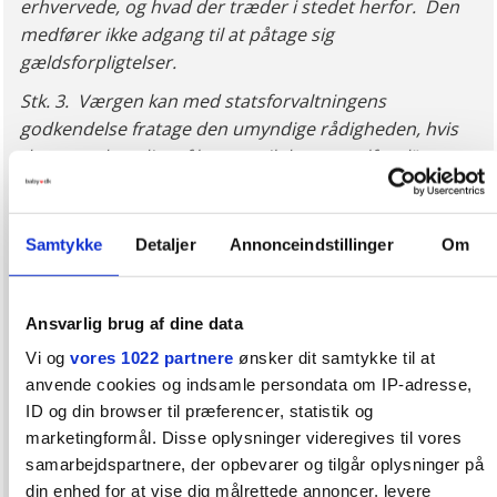
erhvervede, og hvad der træder i stedet herfor. Den
medfører ikke adgang til at påtage sig
gældsforpligtelser.
Stk. 3.
Værgen kan med statsforvaltningens
godkendelse fratage den umyndige rådigheden, hvis
det er nødvendigt af hensyn til dennes velfærd”.
Med hensyn til forældremyndigheden er
udgangspunktet i lovgivningen, at der skal være fælles
Samtykke
Detaljer
Annonceindstillinger
Om
forældremyndighed. Men jeg vil meget gerne tilbyde
en uforpligtende snak med henblik på en afklaring af,
om situationen samlet set kan give anledning til
Ansvarlig brug af dine data
overvejelse om ophævelse af den fælles
Vi og
vores 1022 partnere
ønsker dit samtykke til at
forældremyndighed. I er velkomne til at sende mig en
anvende cookies og indsamle persondata om IP-adresse,
mail på htr@forumadvokater.dk for at aftale en tid til
ID og din browser til præferencer, statistik og
en snak. Der er fremsat et lovforslag, der vil indføre en
marketingformål. Disse oplysninger videregives til vores
formodning imod, at en forælder er egnet til
samarbejdspartnere, der opbevarer og tilgår oplysninger på
forældremyndighed, samvær eller anden kontakt med
din enhed for at vise dig målrettede annoncer, levere