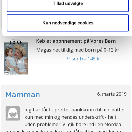
Tillad udvalgte
og huske dine præferencer samt til brug for markedsføring,
så vi kan optimere vores reklametiltag på sociale medier
Anmeld
Citér
og til at vise dig funktioner i forbindelse med sociale
Kun nødvendige cookies
medier. Du kan til enhver tid trække dit samtykke tilbage.
Du skal være opmærksom på, at vores hjemmeside
muligvis ikke fungerer optimalt, hvis du ikke accepterer
Køb et abonnement på Vores Børn
cookies eller tilbagetrækker et samtykke. Du kan læse
Magasinet til dig med børn på 0-12 år
mere om vores brug af cookies og behandling af dine
Priser fra 149 kr.
personoplysninger i forbindelse hermed i både
vores
privatlivspolitik
og
cookiepolitik
.
Mamman
6. marts 2019
Jeg har fået oprettet bankkonto til min datter
kun med min og hendes underskrift - helt
uden problemer. Vi gik bare ind i en Nordea
og havde sygesikringskort og dåbsattest med. Jeg er