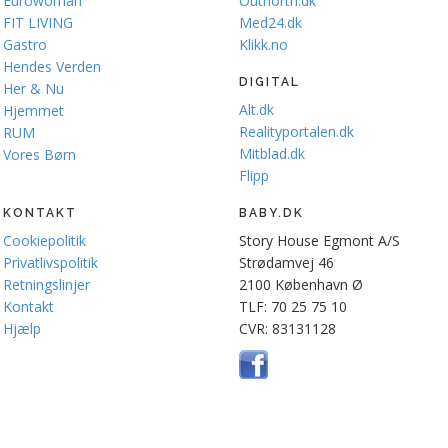
Eurowoman
Outnorth.dk
FIT LIVING
Med24.dk
Gastro
Klikk.no
Hendes Verden
DIGITAL
Her & Nu
Alt.dk
Hjemmet
Realityportalen.dk
RUM
Mitblad.dk
Vores Børn
Flipp
KONTAKT
BABY.DK
Cookiepolitik
Story House Egmont A/S
Privatlivspolitik
Strødamvej 46
Retningslinjer
2100 København Ø
Kontakt
TLF: 70 25 75 10
Hjælp
CVR: 83131128