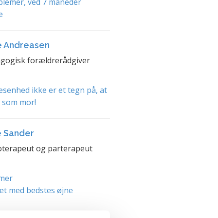
blemer, ved 7 måneder
e
e Andreasen
gogisk forældrerådgiver
senhed ikke er et tegn på, at
t som mor!
e Sander
terapeut og parterapeut
mer
et med bedstes øjne