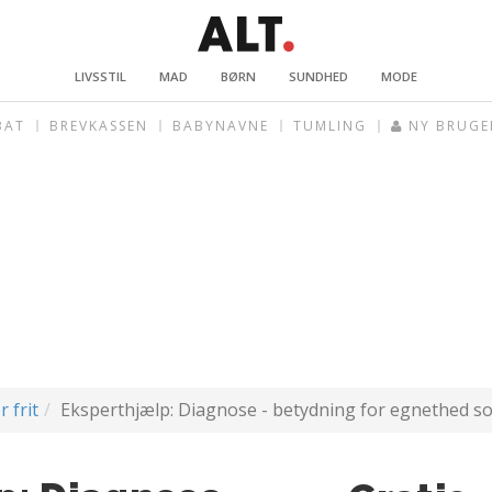
LIVSSTIL
MAD
BØRN
SUNDHED
MODE
BAT
BREVKASSEN
BABYNAVNE
TUMLING
NY BRUGE
r frit
Eksperthjælp: Diagnose - betydning for egnethed s