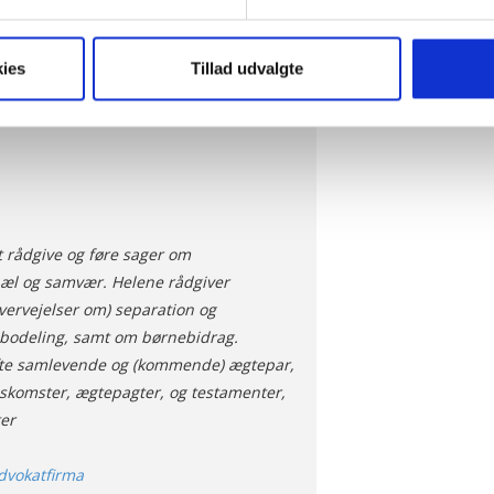
t vi må bruge egne cookies og cookies fra tredjeparter til at opti
ies
Tillad udvalgte
ionalitet, generere statistik og huske dine præferencer samt til 
tag på sociale medier og til at vise dig funktioner i forbindelse 
kke tilbage. Du skal være opmærksom på, at vores hjemmeside m
terer cookies eller tilbagetrækker et samtykke. Du kan læse mer
oplysninger i forbindelse hermed i både vores
privatlivspolitik
o
t rådgive og føre sager om
æl og samvær. Helene rådgiver
vervejelser om) separation og
 bodeling, samt om børnebidrag.
fte samlevende og (kommende) ægtepar,
komster, ægtepagter, og testamenter,
er
dvokatfirma