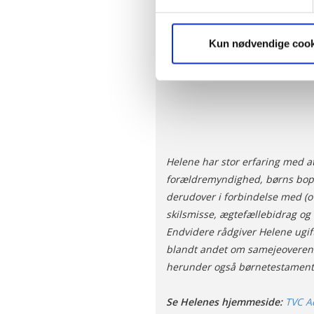
Gode hilsner
Helene Treschow
Vi ønsker dit samtykke til, a
Kun nødvendige cook
hjemmeside ved at sikre funkt
kan optimere vores reklametil
enhver tid trække dit samty
optimalt, hvis du ikke accep
og behandling af dine person
Helene har stor erfaring med a
forældremyndighed, børns bop
derudover i forbindelse med (o
skilsmisse, ægtefællebidrag og
Endvidere rådgiver Helene ugi
blandt andet om samejeoverens
herunder også børnetestament
Se Helenes hjemmeside:
TVC A