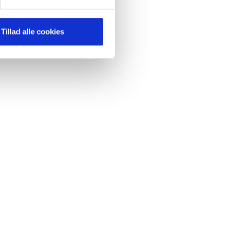
mere dit besøg på vores
Tillad alle cookies
brug for markedsføring, så vi
med sociale medier. Du kan til
uligvis ikke fungerer
e om vores brug af cookies
g
cookiepolitik
.