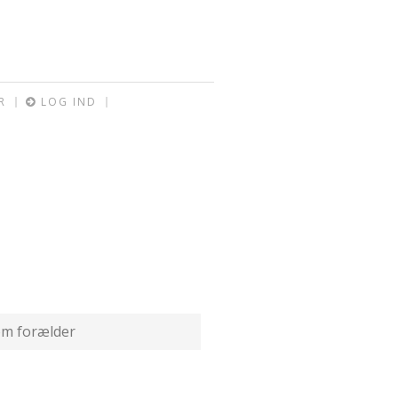
R
LOG IND
om forælder