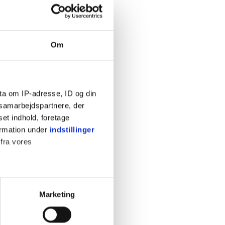
Om
ta om IP-adresse, ID og din
s samarbejdspartnere, der
set indhold, foretage
ormation under
indstillinger
 fra vores
ter
Marketing
ting)