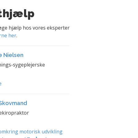
thjælp
søge hjælp hos vores eksperter
rne her
.
e Nielsen
ings-sygeplejerske
e
 Skovmand
ekiropraktor
mkring motorisk udvikling