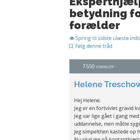
Eksperthjæl
betydning f
forælder
Spring til sidste ulæste ind
Følg denne tråd
7.550 visninger
Helene Trescho
Hej Helene.
Jeg er en fortvivlet gravid k
Jeg var lige gået i gang med
uddannelse, men måtte syg
jeg simpelthen kastede op h
Nu skal jeg på kontanthjælp, 