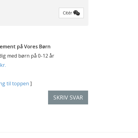
Citér
ement på Vores Børn
 dig med børn på 0-12 år
kr.
ng til toppen
]
SKRIV SVAR