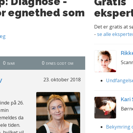
p: Diagnose -
Gratis
or egnethed som
eksper
Det er gratis at 
-
se alle eksperte
læg
Rikk
Scann
0 svar
0 synes godt om
w
23. oktober 2018
Undfangels
Kari
vinde på 26.
Børn
 min
emeldes da
ele tiden.
Bekymring o
hvilket vil