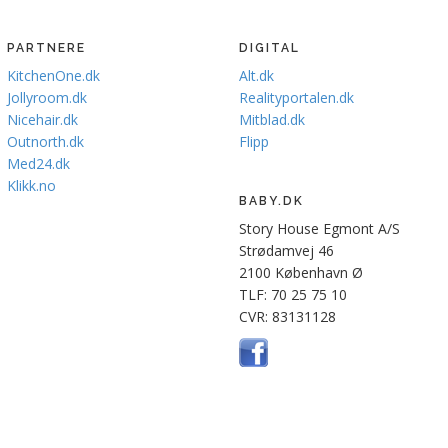
PARTNERE
DIGITAL
KitchenOne.dk
Alt.dk
Jollyroom.dk
Realityportalen.dk
Nicehair.dk
Mitblad.dk
Outnorth.dk
Flipp
Med24.dk
Klikk.no
BABY.DK
Story House Egmont A/S
Strødamvej 46
2100 København Ø
TLF: 70 25 75 10
CVR: 83131128