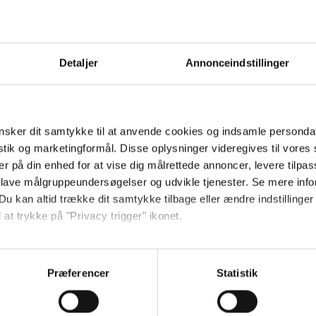
Detaljer
Annonceindstillinger
e liv, du venter dig.
æk kan sagtens blive en rigtig god
sker dit samtykke til at anvende cookies og indsamle personda
istik og marketingformål. Disse oplysninger videregives til vore
 diagnose, vil ikke i sig selv
er på din enhed for at vise dig målrettede annoncer, levere tilpas
åger" over dig. Det afhænger af så
 lave målgruppeundersøgelser og udvikle tjenester. Se mere inf
r af hvordan dit kommende
Du kan altid trække dit samtykke tilbage eller ændre indstillinger
 at trykke på "Privacy trigger" ikonet.
åbnet for den dør, der giver dig en
så gerne:
sninger om din placering, der kan være nøjagtig inden for få me
Præferencer
Statistik
 baseret på en scanning af dens unikke karakteristika (fingerprin
ebsitet.