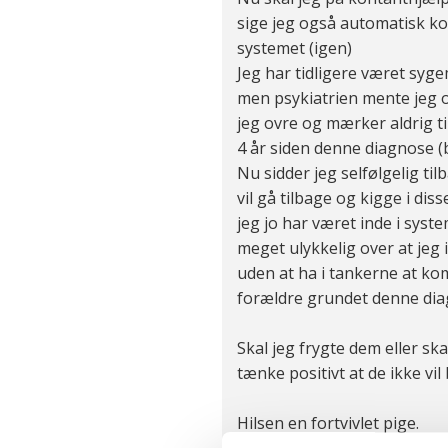
sige jeg også automatisk k
systemet (igen)
Jeg har tidligere været sy
men psykiatrien mente jeg o
jeg ovre og mærker aldrig t
4 år siden denne diagnose (b
Nu sidder jeg selfølgelig t
vil gå tilbage og kigge i diss
jeg jo har været inde i syste
meget ulykkelig over at jeg 
uden at ha i tankerne at k
forældre grundet denne dia
Skal jeg frygte dem eller sk
tænke positivt at de ikke vi
Hilsen en fortvivlet pige.