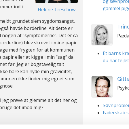
og søvnpro
ommer ind i
gammel pig
Helene Treschow
gemeldt grundet slem sygdomsangst,
Trin
gså havde borderline. Alt dette er
il nogen af “symptomerne”. Det er ca
Pæda
orderline) blev skrevet i mine papir.
ilbage med frygten for at kommunen
Et barns kræ
e papir eller at kigge i min “sag” da
du har fejle
met før. Jeg er bogstavelig talt
ikke bare kan nyde min graviditet,
ommunen ikke finder mig egnet som
Gitt
gnose.
Psyko
al jeg prøve at glemme alt det her og
Søvnproble
l bruge det imod mig?
Faderskab s