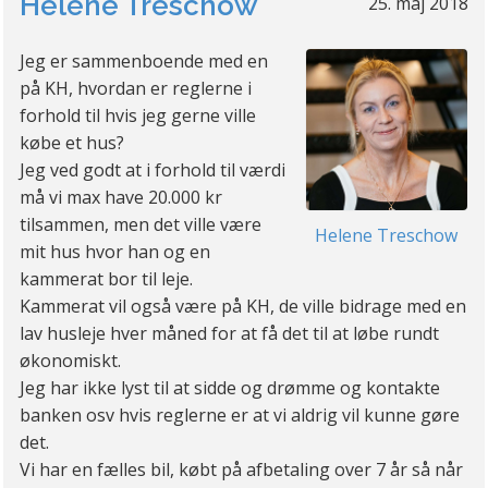
Helene Treschow
25. maj 2018
Jeg er sammenboende med en
på KH, hvordan er reglerne i
forhold til hvis jeg gerne ville
købe et hus?
Jeg ved godt at i forhold til værdi
må vi max have 20.000 kr
tilsammen, men det ville være
Helene Treschow
mit hus hvor han og en
kammerat bor til leje.
Kammerat vil også være på KH, de ville bidrage med en
lav husleje hver måned for at få det til at løbe rundt
økonomiskt.
Jeg har ikke lyst til at sidde og drømme og kontakte
banken osv hvis reglerne er at vi aldrig vil kunne gøre
det.
Vi har en fælles bil, købt på afbetaling over 7 år så når