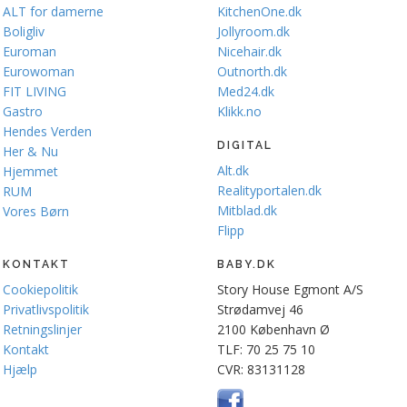
ALT for damerne
KitchenOne.dk
Boligliv
Jollyroom.dk
Euroman
Nicehair.dk
Eurowoman
Outnorth.dk
FIT LIVING
Med24.dk
Gastro
Klikk.no
Hendes Verden
DIGITAL
Her & Nu
Alt.dk
Hjemmet
Realityportalen.dk
RUM
Mitblad.dk
Vores Børn
Flipp
KONTAKT
BABY.DK
Cookiepolitik
Story House Egmont A/S
Privatlivspolitik
Strødamvej 46
Retningslinjer
2100 København Ø
Kontakt
TLF: 70 25 75 10
Hjælp
CVR: 83131128