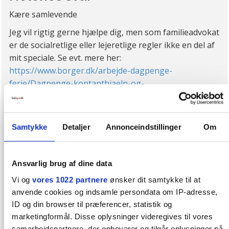
Kære samlevende
Jeg vil rigtig gerne hjælpe dig, men som familieadvokat
er de socialretlige eller lejeretlige regler ikke en del af
mit speciale. Se evt. mere her:
https://www.borger.dk/arbejde-dagpenge-
ferie/Dagpenge-kontanthjaelp-og-
sygedagpenge/Kontanthjaelp/Kontanthjaelp-30-eller-
derover
Og ellers kontakt borger.dk her:
Samtykke
Detaljer
Annonceindstillinger
Om
https://www.borger.dk/om-borger-dk/kontakt
Med hensyn til dit spørgsmål om, hvordan du finder ud
Ansvarlig brug af dine data
af, om et hus er for meget værd i forhold til gælden i
Vi og
vores 1022 partnere
ønsker dit samtykke til at
huset, kan du bede en ejendomsmægler vurdere det.
anvende cookies og indsamle persondata om IP-adresse,
ID og din browser til præferencer, statistik og
marketingformål. Disse oplysninger videregives til vores
Bedste hilsner og rigtig god fredag
samarbejdspartnere, der opbevarer og tilgår oplysninger på