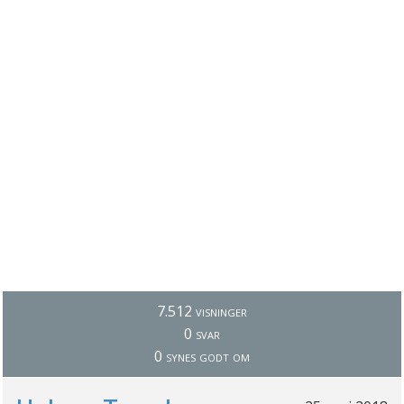
7.512 visninger
0 svar
0 synes godt om