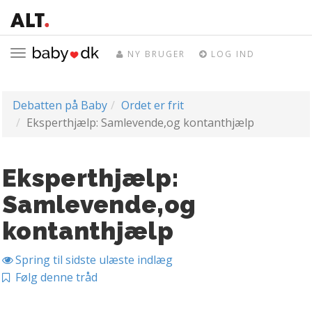
Toggle
NY BRUGER
LOG IND
navigation
Debatten på Baby
Ordet er frit
Eksperthjælp: Samlevende,og kontanthjælp
Eksperthjælp:
Samlevende,og
kontanthjælp
Spring til sidste ulæste indlæg
Følg denne tråd