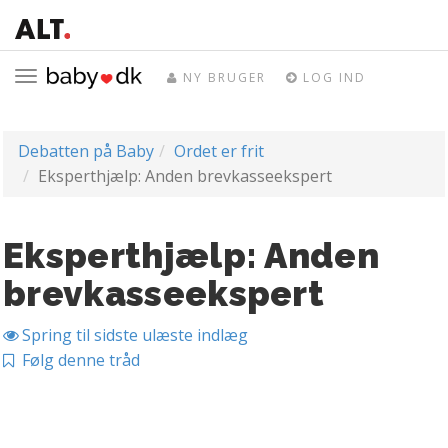
Toggle
NY BRUGER
LOG IND
navigation
Debatten på Baby
Ordet er frit
Eksperthjælp: Anden brevkasseekspert
Eksperthjælp: Anden
brevkasseekspert
Spring til sidste ulæste indlæg
Følg denne tråd