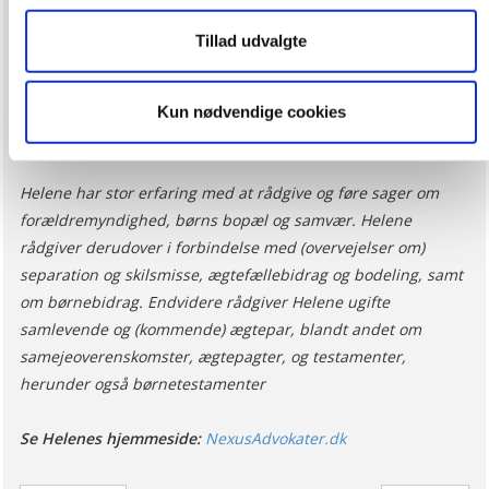
hjemmeside ved at sikre funktionalitet, generere statistik
Tillad udvalgte
og huske dine præferencer samt til brug for markedsføring,
De bedste hilsner
så vi kan optimere vores reklametiltag på sociale medier
og til at vise dig funktioner i forbindelse med sociale
Helene Treschow
Kun nødvendige cookies
medier. Du kan til enhver tid trække dit samtykke tilbage.
Du skal være opmærksom på, at vores hjemmeside
muligvis ikke fungerer optimalt, hvis du ikke accepterer
Helene har stor erfaring med at rådgive og føre sager om
cookies eller tilbagetrækker et samtykke. Du kan læse
forældremyndighed, børns bopæl og samvær. Helene
mere om vores brug af cookies og behandling af dine
rådgiver derudover i forbindelse med (overvejelser om)
personoplysninger i forbindelse hermed i både
separation og skilsmisse, ægtefællebidrag og bodeling, samt
vores
privatlivspolitik
og
cookiepolitik
.
om børnebidrag. Endvidere rådgiver Helene ugifte
samlevende og (kommende) ægtepar, blandt andet om
samejeoverenskomster, ægtepagter, og testamenter,
herunder også børnetestamenter
Se Helenes hjemmeside:
NexusAdvokater.dk