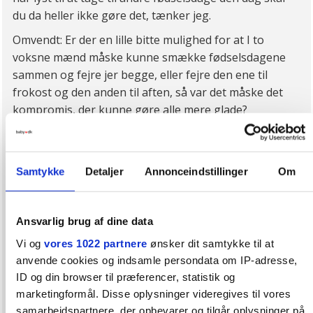
du da heller ikke gøre det, tænker jeg.
Omvendt: Er der en lille bitte mulighed for at I to
voksne mænd måske kunne smække fødselsdagene
sammen og fejre jer begge, eller fejre den ene til
frokost og den anden til aften, så var det måske det
kompromis, der kunne gøre alle mere glade?
Man skal selvfølgelig også tage i betragtning, at det
kan betyde noget for en lang række mennesker,
såsom jeres partnere og jeres børn for eksempel, hvis
Samtykke
Detaljer
Annonceindstillinger
Om
der skal udvikle sig en konflikt omkring dette.
Så hvorfor ikke mødes med din svoger og finde en
Ansvarlig brug af dine data
løsning på sagen i god og mindelig dialog, det er jo jer
Vi og
vores 1022 partnere
ønsker dit samtykke til at
to og jeres beslutninger om jeres fødselsdage, det
anvende cookies og indsamle persondata om IP-adresse,
handler om? Med det mål at I begge gerne skal have
ID og din browser til præferencer, statistik og
en rigtig god fødselsdag og fejre fødselsdag sådan
marketingformål. Disse oplysninger videregives til vores
som hver enkelt af jer ønsker at fejre fødselsdag,
samarbejdspartnere, der opbevarer og tilgår oplysninger på