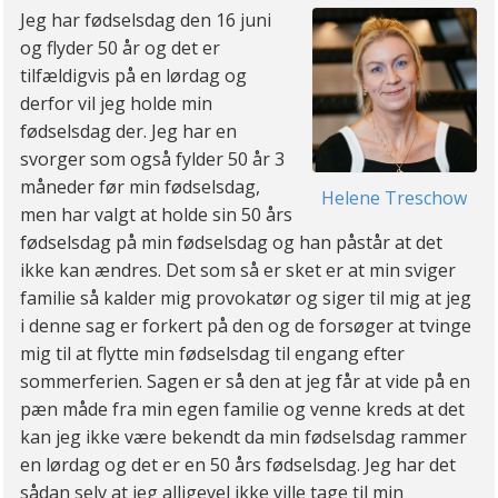
Jeg har fødselsdag den 16 juni
og flyder 50 år og det er
tilfældigvis på en lørdag og
derfor vil jeg holde min
fødselsdag der. Jeg har en
svorger som også fylder 50 år 3
måneder før min fødselsdag,
Helene Treschow
men har valgt at holde sin 50 års
fødselsdag på min fødselsdag og han påstår at det
ikke kan ændres. Det som så er sket er at min sviger
familie så kalder mig provokatør og siger til mig at jeg
i denne sag er forkert på den og de forsøger at tvinge
mig til at flytte min fødselsdag til engang efter
sommerferien. Sagen er så den at jeg får at vide på en
pæn måde fra min egen familie og venne kreds at det
kan jeg ikke være bekendt da min fødselsdag rammer
en lørdag og det er en 50 års fødselsdag. Jeg har det
sådan selv at jeg alligevel ikke ville tage til min