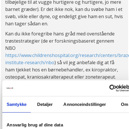
tilbøjelige til at vugge hurtigere og hurtigere, jo mere
barnet græder). Er det ikke nok, kan du svøbe ham i et
svøb, vikle eller dyne, og endeligt give ham en sut, hvis
han tager sådan en.
Kan du ikke foregribe hans gråd med ovenstående
trøstestrategier (de er forskningsbaseret gennem
NBO
https://www.childrenshospital.org/research/centers/braz
institute-research/nbo
) så vil jeg anbefale dig at få
ham tjekket hos en børnebehandler, ex kiropraktor,
osteopat, kraniosakralterapeut eller zoneterapeut.
Held og lykke med det!
Bedste hilsner
Samtykke
Detaljer
Annonceindstillinger
Om
Kari
Ansvarlig brug af dine data