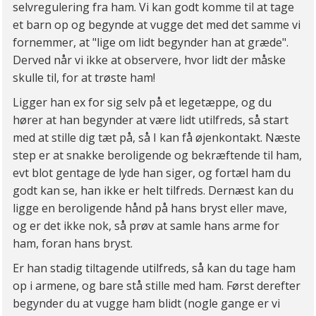
selvregulering fra ham. Vi kan godt komme til at tage
et barn op og begynde at vugge det med det samme vi
fornemmer, at "lige om lidt begynder han at græde".
Derved når vi ikke at observere, hvor lidt der måske
skulle til, for at trøste ham!
Ligger han ex for sig selv på et legetæppe, og du
hører at han begynder at være lidt utilfreds, så start
med at stille dig tæt på, så I kan få øjenkontakt. Næste
step er at snakke beroligende og bekræftende til ham,
evt blot gentage de lyde han siger, og fortæl ham du
godt kan se, han ikke er helt tilfreds. Dernæst kan du
ligge en beroligende hånd på hans bryst eller mave,
og er det ikke nok, så prøv at samle hans arme for
ham, foran hans bryst.
Er han stadig tiltagende utilfreds, så kan du tage ham
op i armene, og bare stå stille med ham. Først derefter
begynder du at vugge ham blidt (nogle gange er vi