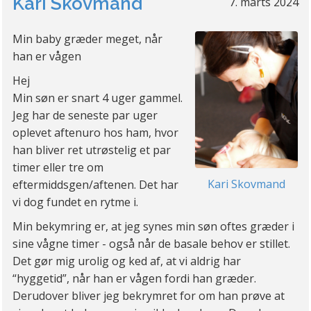
Kari Skovmand
7. marts 2024
Min baby græder meget, når
han er vågen
Hej
Min søn er snart 4 uger gammel.
Jeg har de seneste par uger
oplevet aftenuro hos ham, hvor
han bliver ret utrøstelig et par
timer eller tre om
Kari Skovmand
eftermiddsgen/aftenen. Det har
vi dog fundet en rytme i.
Min bekymring er, at jeg synes min søn oftes græder i
sine vågne timer - også når de basale behov er stillet.
Det gør mig urolig og ked af, at vi aldrig har
“hyggetid”, når han er vågen fordi han græder.
Derudover bliver jeg bekrymret for om han prøve at