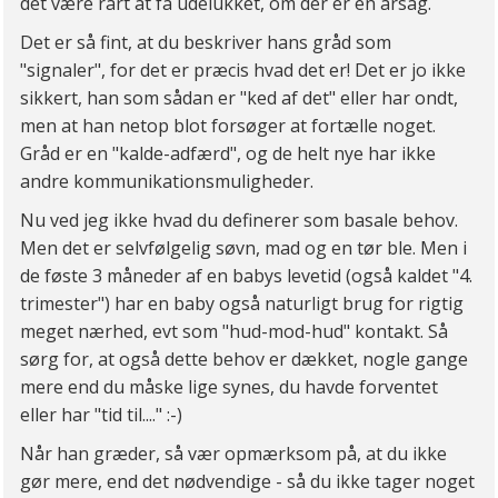
det være rart at få udelukket, om der er en årsag.
Det er så fint, at du beskriver hans gråd som
"signaler", for det er præcis hvad det er! Det er jo ikke
sikkert, han som sådan er "ked af det" eller har ondt,
men at han netop blot forsøger at fortælle noget.
Gråd er en "kalde-adfærd", og de helt nye har ikke
andre kommunikationsmuligheder.
Nu ved jeg ikke hvad du definerer som basale behov.
Men det er selvfølgelig søvn, mad og en tør ble. Men i
de føste 3 måneder af en babys levetid (også kaldet "4.
trimester") har en baby også naturligt brug for rigtig
meget nærhed, evt som "hud-mod-hud" kontakt. Så
sørg for, at også dette behov er dækket, nogle gange
mere end du måske lige synes, du havde forventet
eller har "tid til...." :-)
Når han græder, så vær opmærksom på, at du ikke
gør mere, end det nødvendige - så du ikke tager noget