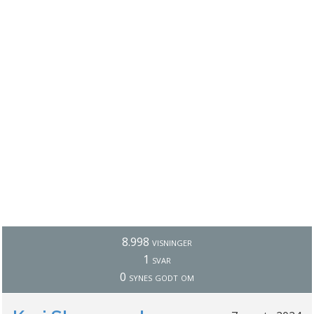
8.998 visninger
1 svar
0 synes godt om