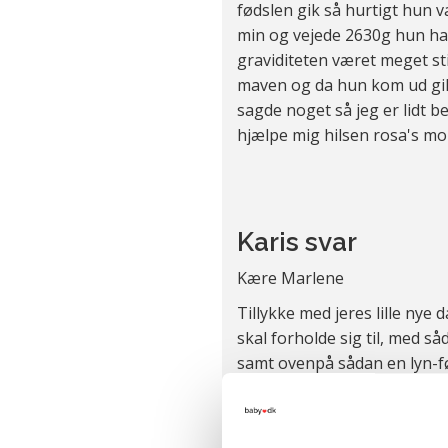
fødslen gik så hurtigt hun v
min og vejede 2630g hun ha
graviditeten været meget stil
maven og da hun kom ud gik
sagde noget så jeg er lidt 
hjælpe mig hilsen rosa's m
Karis svar
Kære Marlene
Tillykke med jeres lille nye 
skal forholde sig til, med så
samt ovenpå sådan en lyn-fø
være lidt svært at navigere i
Jeg tror, der er tale om 2 fo