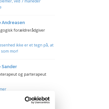
blemer, ved 7 måneder
e
e Andreasen
gogisk forældrerådgiver
senhed ikke er et tegn på, at
t som mor!
e Sander
terapeut og parterapeut
mer
et med bedstes øjne