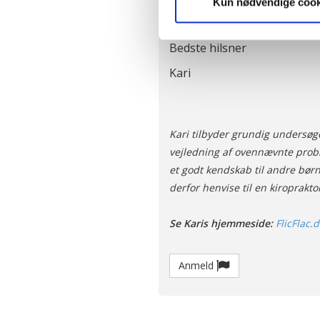
Vi ønsker dit samtykke til, a
Kun nødvendige cook
Jeg håber, du kan bruge mit s
hjemmeside ved at sikre funkt
bare igen! Held og lykke med
kan optimere vores reklametil
Bedste hilsner
enhver tid trække dit samty
optimalt, hvis du ikke accep
Kari
og behandling af dine person
Kari tilbyder grundig undersøge
vejledning af ovennævnte probl
et godt kendskab til andre børn
derfor henvise til en kiroprakto
Se Karis hjemmeside:
FlicFlac.d
Anmeld