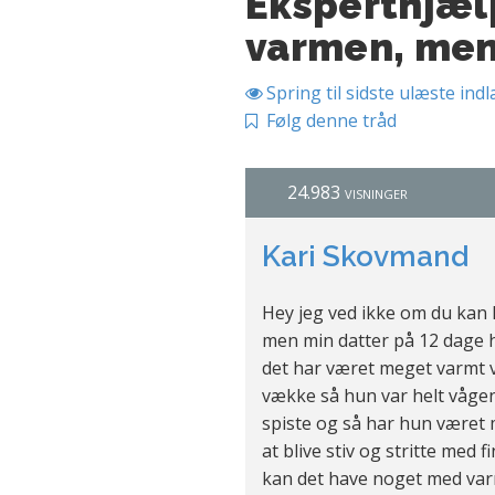
Eksperthjælp
varmen, men 
Spring til sidste ulæste ind
Følg denne tråd
24.983 visninger
Kari Skovmand
Hey jeg ved ikke om du kan
men min datter på 12 dage 
det har været meget varmt 
vække så hun var helt våge
spiste og så har hun været 
at blive stiv og stritte med 
kan det have noget med va