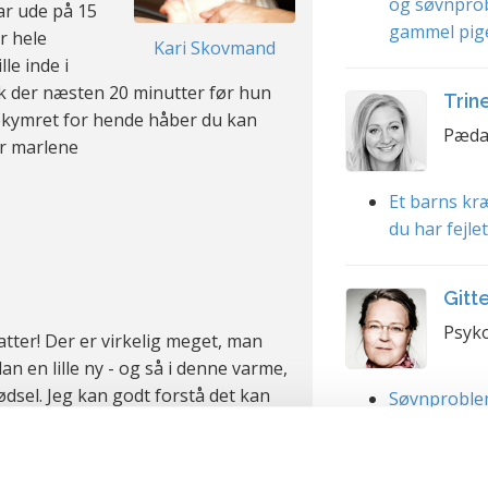
og søvnpro
ar ude på 15
gammel pig
r hele
Kari Skovmand
le inde i
 der næsten 20 minutter før hun
Trin
bekymret for hende håber du kan
Pæda
or marlene
Et barns kræ
du har fejle
Gitt
Psyko
datter! Der er virkelig meget, man
dan en lille ny - og så i denne varme,
dsel. Jeg kan godt forstå det kan
Søvnproble
!
Faderskab s
rskellige ting, vedrørende