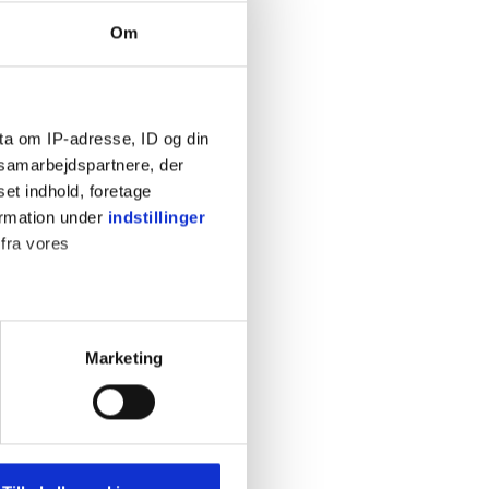
Om
ta om IP-adresse, ID og din
s samarbejdspartnere, der
set indhold, foretage
ormation under
indstillinger
 fra vores
ter
Marketing
ting)