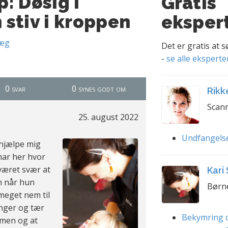
: Døsig i
Gratis
stiv i kroppen
eksper
læg
Det er gratis at 
-
se alle eksperte
0 svar
0 synes godt om
Rikk
Scann
25. august 2022
Undfangels
 hjælpe mig
har her hvor
været svær at
Kari
n når hun
Børn
meget nem til
finger og tær
Bekymring o
rmen og at