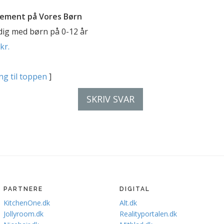
ement på Vores Børn
 dig med børn på 0-12 år
kr.
ng til toppen
]
SKRIV SVAR
PARTNERE
DIGITAL
KitchenOne.dk
Alt.dk
Jollyroom.dk
Realityportalen.dk