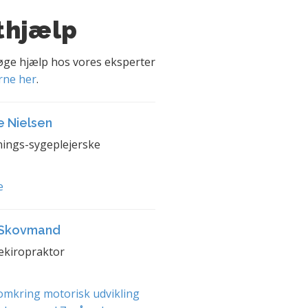
thjælp
søge hjælp hos vores eksperter
rne her
.
e Nielsen
ings-sygeplejerske
e
 Skovmand
ekiropraktor
mkring motorisk udvikling