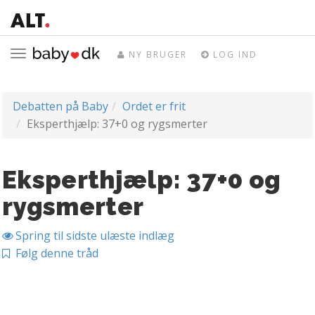
Toggle
NY BRUGER
LOG IND
navigation
Debatten på Baby
Ordet er frit
Eksperthjælp: 37+0 og rygsmerter
Eksperthjælp: 37+0 og
rygsmerter
Spring til sidste ulæste indlæg
Følg denne tråd