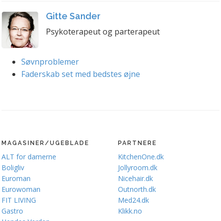
Gitte Sander
Psykoterapeut og parterapeut
Søvnproblemer
Faderskab set med bedstes øjne
MAGASINER/UGEBLADE
PARTNERE
ALT for damerne
KitchenOne.dk
Boligliv
Jollyroom.dk
Euroman
Nicehair.dk
Eurowoman
Outnorth.dk
FIT LIVING
Med24.dk
Gastro
Klikk.no