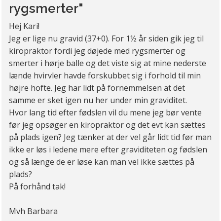
rygsmerter"
Hej Kari!
Jeg er lige nu gravid (37+0). For 1½ år siden gik jeg til
kiropraktor fordi jeg døjede med rygsmerter og
smerter i hørje balle og det viste sig at mine nederste
lænde hvirvler havde forskubbet sig i forhold til min
højre hofte. Jeg har lidt på fornemmelsen at det
samme er sket igen nu her under min graviditet.
Hvor lang tid efter fødslen vil du mene jeg bør vente
før jeg opsøger en kiropraktor og det evt kan sættes
på plads igen? Jeg tænker at der vel går lidt tid før man
ikke er løs i ledene mere efter graviditeten og fødslen
og så længe de er løse kan man vel ikke sættes på
plads?
På forhånd tak!
Mvh Barbara