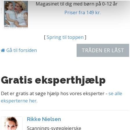
Magasinet til dig med børn på 0-12 år
muligvis ikke fungerer optimalt, hvis du ikke accepterer
cookies eller tilbagetrækker et samtykke. Du kan læse
Priser fra 149 kr.
mere om vores brug af cookies og behandling af dine
personoplysninger i forbindelse hermed i både
vores
privatlivspolitik
og
cookiepolitik
.
[
Spring til toppen
]
TRÅDEN ER LÅST
Gå til forsiden
Gratis eksperthjælp
Det er gratis at søge hjælp hos vores eksperter -
se alle
eksperterne her
.
Rikke Nielsen
Scannings-sygeplejerske