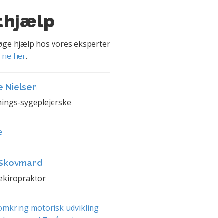
thjælp
søge hjælp hos vores eksperter
rne her
.
e Nielsen
ings-sygeplejerske
e
 Skovmand
ekiropraktor
mkring motorisk udvikling