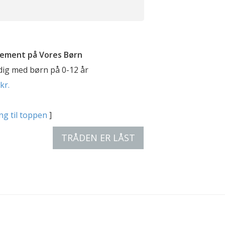
ement på Vores Børn
 dig med børn på 0-12 år
kr.
ng til toppen
]
TRÅDEN ER LÅST