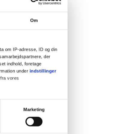
Om
ta om IP-adresse, ID og din
s samarbejdspartnere, der
set indhold, foretage
ormation under
indstillinger
 fra vores
ter
Marketing
ting)