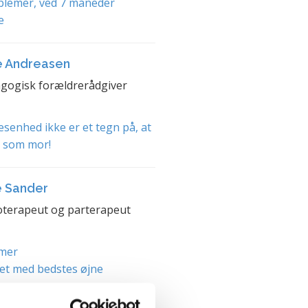
blemer, ved 7 måneder
e
e Andreasen
gogisk forældrerådgiver
senhed ikke er et tegn på, at
t som mor!
e Sander
terapeut og parterapeut
mer
et med bedstes øjne