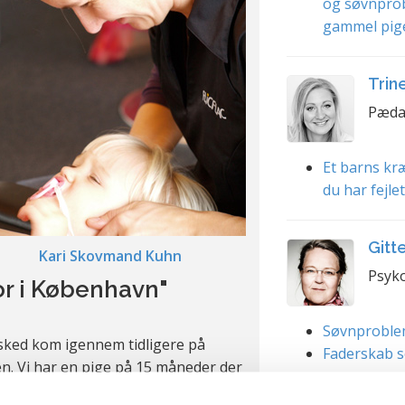
og søvnpro
gammel pig
Trin
Pæda
Et barns kræ
du har fejle
Gitt
Kari Skovmand Kuhn
Psyko
or i København"
Søvnproble
esked kom igennem tidligere på
Faderskab s
gen. Vi har en pige på 15 måneder der
om om hun har ondt et sted. hun er i