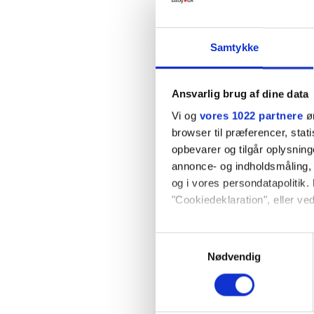
kontrol hos en ørelæge, men
mellemørebetændelse. Vi bor
her over? Vi har ikke sovet 
Samtykke
Mvh Mariski
Ansvarlig brug af dine data
Vi og
vores 1022 partnere
øn
Karis svar
browser til præferencer, stat
opbevarer og tilgår oplysning
Hej Mariski
annonce- og indholdsmåling,
og i vores persondatapolitik. 
Der er heldigvis rigtig man
"Cookiedeklaration", eller ved
København, og jeg er sikker
Hvis du tillader det, vil vi og
forhåbentlig snart god natte
Samtykkevalg
Indsamle præcise oply
Nødvendig
Jeg nævner i tilfældig række
Identificere din enhed
Dine valg anvendes på hele w
Birgitte Holt