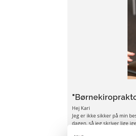
"Børnekiroprakt
Hej Kari
Jeg er ikke sikker på min b
dagen, så jeg skriver lige i
skriger hver nat i 3 timer s