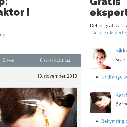
p:
Gratis
ktor i
eksper
Det er gratis at 
-
se alle eksperte
læg
Rikk
Scann
0 svar
0 synes godt om
13. november 2013
Undfangels
Kari
Børn
Bekymring o