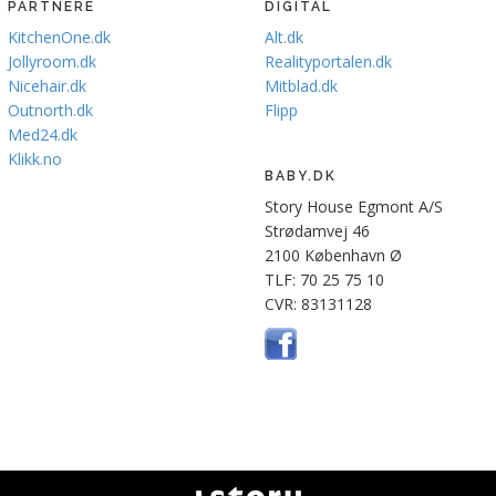
PARTNERE
DIGITAL
KitchenOne.dk
Alt.dk
Jollyroom.dk
Realityportalen.dk
Nicehair.dk
Mitblad.dk
Outnorth.dk
Flipp
Med24.dk
Klikk.no
BABY.DK
Story House Egmont A/S
Strødamvej 46
2100 København Ø
TLF: 70 25 75 10
CVR: 83131128