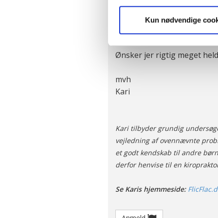
Nanna Ørum / Lisbeth Isbr
Jesper Wiberg
Vi ønsker dit samtykke til, a
Kun nødvendige cook
Lene Munck
hjemmeside ved at sikre funkt
kan optimere vores reklametil
Ønsker jer rigtig meget held
enhver tid trække dit samty
optimalt, hvis du ikke accep
og behandling af dine person
mvh
Kari
Kari tilbyder grundig undersøge
vejledning af ovennævnte probl
et godt kendskab til andre børn
derfor henvise til en kiroprakto
Se Karis hjemmeside:
FlicFlac.d
Anmeld