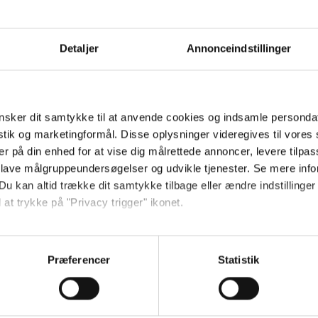
 har aldrig haft
 i kbh, så kan du anbefale en dig
i 15 måneder. HJÆLP.
Detaljer
Annonceindstillinger
sker dit samtykke til at anvende cookies og indsamle personda
istik og marketingformål. Disse oplysninger videregives til vore
er på din enhed for at vise dig målrettede annoncer, levere tilpas
 lave målgruppeundersøgelser og udvikle tjenester. Se mere inf
Du kan altid trække dit samtykke tilbage eller ændre indstillinger
ge dygtige børnekiropraktorer i
 at trykke på "Privacy trigger" ikonet.
 på I kan få god hjælp, og
så gerne:
søvn :-)
sninger om din placering, der kan være nøjagtig inden for få me
Præferencer
Statistik
følge:
 baseret på en scanning af dens unikke karakteristika (fingerprin
ebsitet.