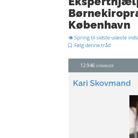
Eksperthjæl
Børnekiropra
København
Spring til sidste ulæste ind
Følg denne tråd
12.946 visninger
Kari Skovmand