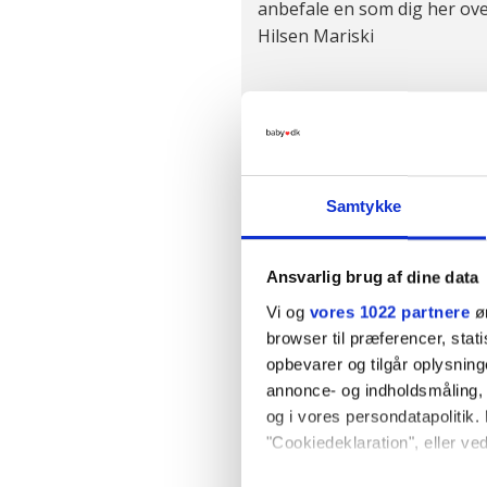
anbefale en som dig her ove
Hilsen Mariski
Karis svar
Hej Mariski
Samtykke
Der er heldigvis rigtig man
Ansvarlig brug af dine data
København, og jeg er sikker
forhåbentlig snart god natte
Vi og
vores 1022 partnere
øn
browser til præferencer, stat
Jeg nævner i tilfældig række
opbevarer og tilgår oplysning
annonce- og indholdsmåling,
og i vores persondatapolitik. 
Birgitte Holt
"Cookiedeklaration", eller ved
Nanna Ørum / Lisbeth Isbr
Jesper Wiberg