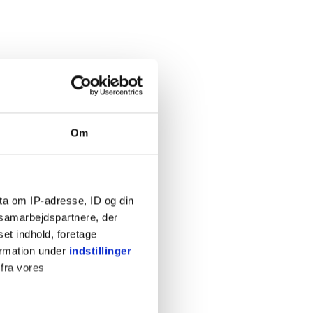
Om
ta om IP-adresse, ID og din
s samarbejdspartnere, der
set indhold, foretage
ormation under
indstillinger
 fra vores