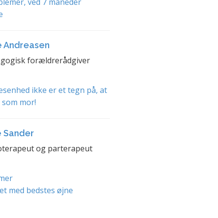
blemer, ved 7 måneder
e
e Andreasen
gogisk forældrerådgiver
senhed ikke er et tegn på, at
t som mor!
e Sander
terapeut og parterapeut
mer
et med bedstes øjne