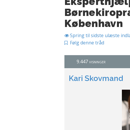
Eksperthjæl
Børnekiropra
København
Spring til sidste ulæste ind
Følg denne tråd
9.447 visninger
Kari Skovmand