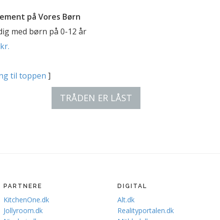
ement på Vores Børn
 dig med børn på 0-12 år
kr.
ng til toppen
]
TRÅDEN ER LÅST
PARTNERE
DIGITAL
KitchenOne.dk
Alt.dk
Jollyroom.dk
Realityportalen.dk