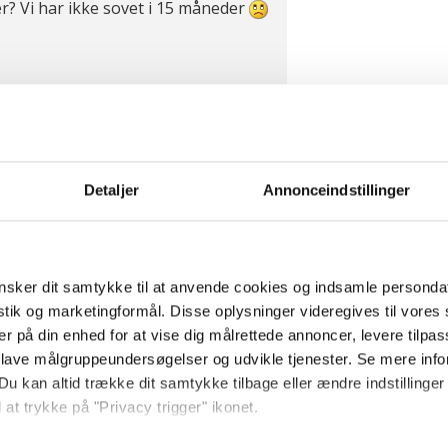
r? Vi har ikke sovet i 15 måneder
Detaljer
Annonceindstillinger
ge dygtige børnekiropraktorer i
 på I kan få god hjælp, og
søvn :-)
sker dit samtykke til at anvende cookies og indsamle personda
istik og marketingformål. Disse oplysninger videregives til vore
følge:
er på din enhed for at vise dig målrettede annoncer, levere tilpas
 lave målgruppeundersøgelser og udvikle tjenester. Se mere inf
Du kan altid trække dit samtykke tilbage eller ændre indstillinger
 at trykke på "Privacy trigger" ikonet.
andt