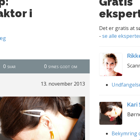
p:
Gratis
ktor i
eksper
Det er gratis at 
-
se alle eksperte
læg
Rikk
Scann
0 svar
0 synes godt om
13. november 2013
Undfangels
Kari
Børn
Bekymring o