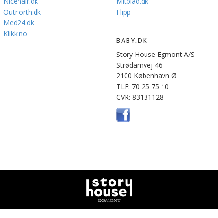
Nicehair.dk
Mitblad.dk
Outnorth.dk
Flipp
Med24.dk
Klikk.no
BABY.DK
Story House Egmont A/S
Strødamvej 46
2100 København Ø
TLF: 70 25 75 10
CVR: 83131128