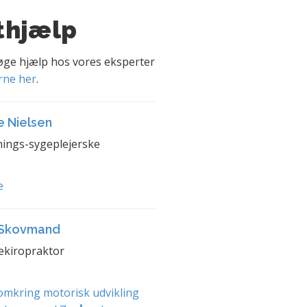
thjælp
søge hjælp hos vores eksperter
rne her
.
e Nielsen
ings-sygeplejerske
e
 Skovmand
ekiropraktor
mkring motorisk udvikling