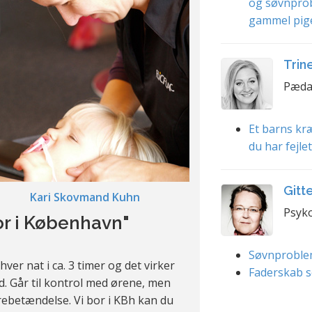
og søvnpro
gammel pig
Trin
Pæda
Et barns kræ
du har fejle
Gitt
Kari Skovmand Kuhn
Psyko
or i København"
Søvnproble
ver nat i ca. 3 timer og det virker
Faderskab s
. Går til kontrol med ørene, men
ebetændelse. Vi bor i KBh kan du