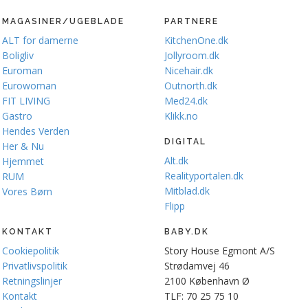
MAGASINER/UGEBLADE
PARTNERE
ALT for damerne
KitchenOne.dk
Boligliv
Jollyroom.dk
Euroman
Nicehair.dk
Eurowoman
Outnorth.dk
FIT LIVING
Med24.dk
Gastro
Klikk.no
Hendes Verden
DIGITAL
Her & Nu
Alt.dk
Hjemmet
Realityportalen.dk
RUM
Mitblad.dk
Vores Børn
Flipp
KONTAKT
BABY.DK
Cookiepolitik
Story House Egmont A/S
Privatlivspolitik
Strødamvej 46
Retningslinjer
2100 København Ø
Kontakt
TLF: 70 25 75 10