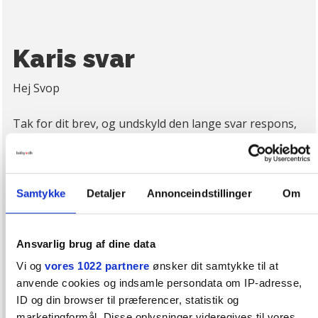
Karis svar
Hej Svop
Tak for dit brev, og undskyld den lange svar respons,
men jeg har holdt sommerferie til nu.
Jeg forstår din usikkerhed, det kan synes
mærkværdigt når en baby sover fint i liggende stilling
hele natten, men stort set nægter at være i andet end
Samtykke
Detaljer
Annonceindstillinger
Om
lodret position om dagen. Det er umuligt at vurdere
gennem et brev, om der kan være grund til bekymring,
Ansvarlig brug af dine data
men netop fordi der i så udtalt grad synes at være
noget stillings betonet i det, vil jeg anbefale dig at få
Vi og
vores 1022 partnere
ønsker dit samtykke til at
din datter vurderet. Hvis stillingssansen er påvirket er
anvende cookies og indsamle persondata om IP-adresse,
det en grad af påvirkning af hendes nervesystem, og
ID og din browser til præferencer, statistik og
marketingformål. Disse oplysninger videregives til vores