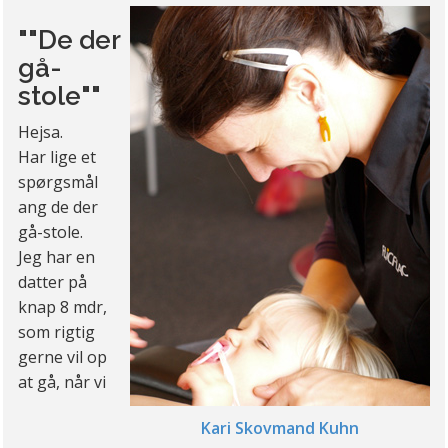
""De der
gå-
stole""
Hejsa.
Har lige et
spørgsmål
ang de der
gå-stole.
Jeg har en
datter på
knap 8 mdr,
som rigtig
gerne vil op
at gå, når vi
Kari Skovmand Kuhn