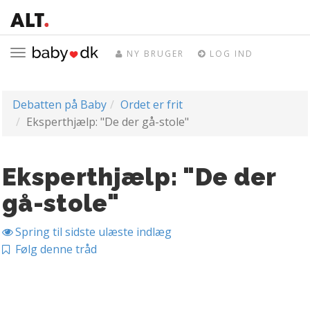
Toggle
NY BRUGER
LOG IND
navigation
Debatten på Baby
Ordet er frit
Eksperthjælp: "De der gå-stole"
Eksperthjælp: "De der
gå-stole"
Spring til sidste ulæste indlæg
Følg denne tråd