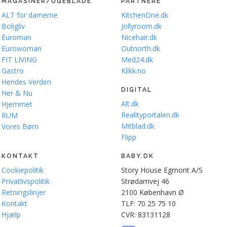
MAGASINER/UGEBLADE
PARTNERE
ALT for damerne
KitchenOne.dk
Boligliv
Jollyroom.dk
Euroman
Nicehair.dk
Eurowoman
Outnorth.dk
FIT LIVING
Med24.dk
Gastro
Klikk.no
Hendes Verden
DIGITAL
Her & Nu
Alt.dk
Hjemmet
Realityportalen.dk
RUM
Mitblad.dk
Vores Børn
Flipp
KONTAKT
BABY.DK
Cookiepolitik
Story House Egmont A/S
Privatlivspolitik
Strødamvej 46
Retningslinjer
2100 København Ø
Kontakt
TLF: 70 25 75 10
Hjælp
CVR: 83131128