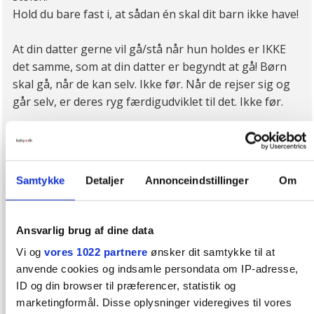
Hold du bare fast i, at sådan én skal dit barn ikke have!
At din datter gerne vil gå/stå når hun holdes er IKKE
det samme, som at din datter er begyndt at gå! Børn
skal gå, når de kan selv. Ikke før. Når de rejser sig og
går selv, er deres ryg færdigudviklet til det. Ikke før.
Det samme gælder i øvrigt mht at sidde. Børn må
sidde, når de selv sætter sig op, ikke når de passivt
placeres i den siddende stilling. Men ja, det er rigtigt at
Samtykke
Detaljer
Annonceindstillinger
Om
børn desværre finder stor glæde ved at sidde, stå osv
længe før de er klar til det, og det frister de ikke så
standhaftige forældre. "Jamen, han kan jo så godt lide
Ansvarlig brug af dine data
det!" Ja, men kroppen er ikke klar, det er for stor
Vi og
vores 1022 partnere
ønsker dit samtykke til at
belastning på rygsøjlen, der gerne skulle holde hele
anvende cookies og indsamle persondata om IP-adresse,
livet.
ID og din browser til præferencer, statistik og
marketingformål. Disse oplysninger videregives til vores
Hvis din datter allerede triller, kryber og sidder selv, er