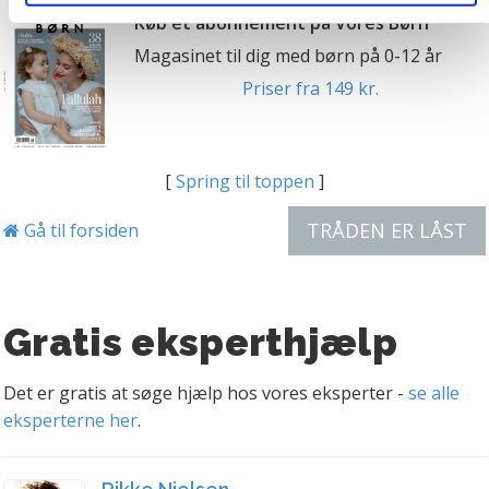
Du skal være opmærksom på, at vores hjemmeside
Køb et abonnement på Vores Børn
muligvis ikke fungerer optimalt, hvis du ikke accepterer
Magasinet til dig med børn på 0-12 år
cookies eller tilbagetrækker et samtykke. Du kan læse
Priser fra 149 kr.
mere om vores brug af cookies og behandling af dine
personoplysninger i forbindelse hermed i både
vores
privatlivspolitik
og
cookiepolitik
.
[
Spring til toppen
]
TRÅDEN ER LÅST
Gå til forsiden
Gratis eksperthjælp
Det er gratis at søge hjælp hos vores eksperter -
se alle
eksperterne her
.