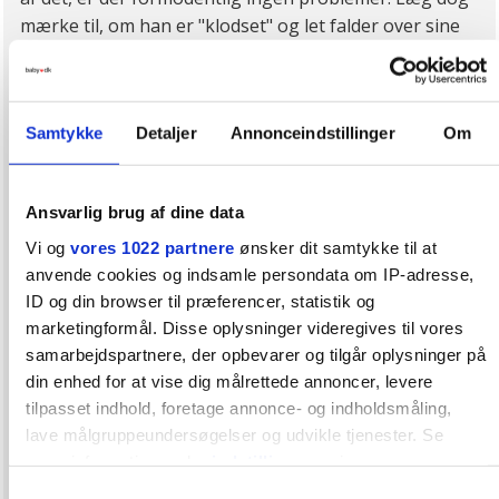
mærke til, om han er "klodset" og let falder over sine
egne ben, og om han udtrættes meget hurtigt ved
gang, og f.eks. ved gåture altid vil bæres meget
hurtigt.
Samtykke
Detaljer
Annonceindstillinger
Om
Mht. hypermobile led, kan det være fint at få det
vurderet, da barnet i så fald kan have behov for fodtøj
med ekstra støtte om ankelleddene.
Ansvarlig brug af dine data
Platfod skal først vurderes omkring 4-5 års alderen,
og til den tid behandles/have indlæg, hvis det stadig er
Vi og
vores 1022 partnere
ønsker dit samtykke til at
aktuelt.
anvende cookies og indsamle persondata om IP-adresse,
ID og din browser til præferencer, statistik og
Er I usikre, og har I ikke følt lægen undersøgte det
marketingformål. Disse oplysninger videregives til vores
grundigt ved 1 års undersøgelsen (af med bukser,
samarbejdspartnere, der opbevarer og tilgår oplysninger på
strømper og ble, kigge og mærke) synes jeg I skal
din enhed for at vise dig målrettede annoncer, levere
benytte jer af, at kommunerne har
tilpasset indhold, foretage annonce- og indholdsmåling,
børnefysioterapeuter tilknyttet deres Pædagogiske-
lave målgruppeundersøgelser og udvikle tjenester. Se
Psykologiske Rådgivning. Gennem den afdeling kan I
mere information under
indstillinger
og i vores
selv bede om at få jeres barn vurderet.
persondatapolitik. Du kan altid trække dit samtykke tilbage
Samtykkevalg