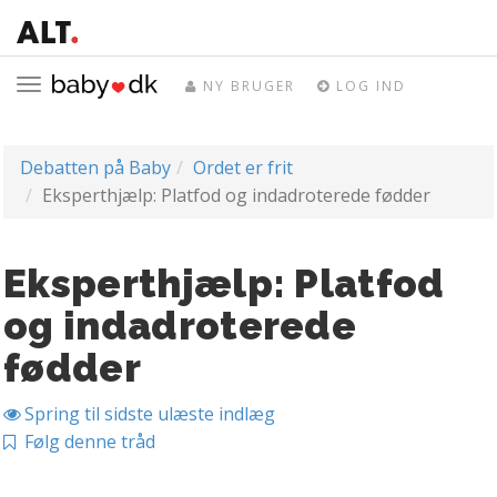
Toggle
NY BRUGER
LOG IND
navigation
Debatten på Baby
Ordet er frit
Eksperthjælp: Platfod og indadroterede fødder
Eksperthjælp: Platfod
og indadroterede
fødder
Spring til sidste ulæste indlæg
Følg denne tråd