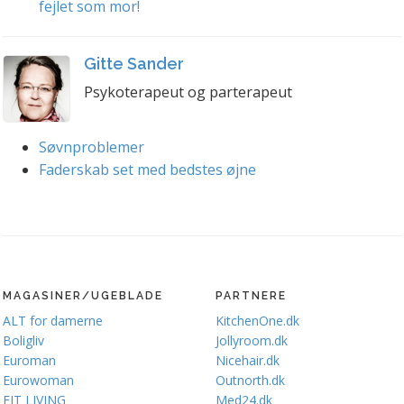
fejlet som mor!
Gitte Sander
Psykoterapeut og parterapeut
Søvnproblemer
Faderskab set med bedstes øjne
MAGASINER/UGEBLADE
PARTNERE
ALT for damerne
KitchenOne.dk
Boligliv
Jollyroom.dk
Euroman
Nicehair.dk
Eurowoman
Outnorth.dk
FIT LIVING
Med24.dk