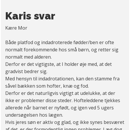
Karis svar
Kære Mor
Både platfod og indadroterede fødder/ben er ofte
normalt forekommende hos små børn, og retter sig
normalt med alderen.
Derfor er det vigtigste, at I holder øje med, at det
gradvist bedrer sig.
Med hensyn til indadrotationen, kan den stamme fra
såvel bækken som hofter, knæ og fod.
Derfor er det naturligvis vigtigt at udelukke, at der
ikke er problemer disse steder. Hofteleddene tjekkes
allerede når barnet er nyfødt, og igen ved 5 ugers
undersøgelsen hos lægen.
Hvis jeres søn er aktiv og glad, og ikke synes besværet
af det, er der formodentlig ingen problemer. Læg dog