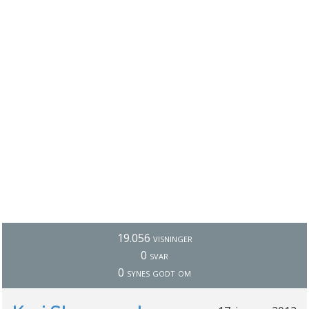
19.056 visninger
0 svar
0 synes godt om