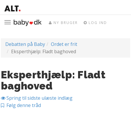
Toggle
NY BRUGER
LOG IND
navigation
Debatten på Baby
Ordet er frit
Eksperthjælp: Fladt baghoved
Eksperthjælp: Fladt
baghoved
Spring til sidste ulæste indlæg
Følg denne tråd