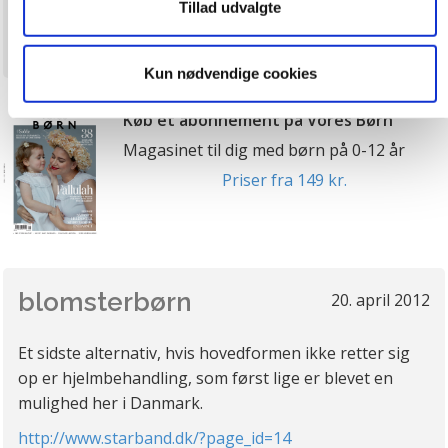
Tillad udvalgte
og huske dine præferencer samt til brug for markedsføring,
Anmeld
så vi kan optimere vores reklametiltag på sociale medier
og til at vise dig funktioner i forbindelse med sociale
Kun nødvendige cookies
medier. Du kan til enhver tid trække dit samtykke tilbage.
Du skal være opmærksom på, at vores hjemmeside
Køb et abonnement på Vores Børn
muligvis ikke fungerer optimalt, hvis du ikke accepterer
Magasinet til dig med børn på 0-12 år
cookies eller tilbagetrækker et samtykke. Du kan læse
Priser fra 149 kr.
mere om vores brug af cookies og behandling af dine
personoplysninger i forbindelse hermed i både
vores
privatlivspolitik
og
cookiepolitik
.
blomsterbørn
20. april 2012
Et sidste alternativ, hvis hovedformen ikke retter sig
op er hjelmbehandling, som først lige er blevet en
mulighed her i Danmark.
http://www.starband.dk/?page_id=14