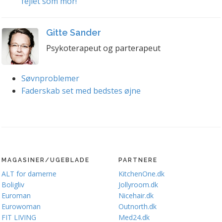
fejlet som mor!
Gitte Sander
Psykoterapeut og parterapeut
Søvnproblemer
Faderskab set med bedstes øjne
MAGASINER/UGEBLADE
PARTNERE
ALT for damerne
KitchenOne.dk
Boligliv
Jollyroom.dk
Euroman
Nicehair.dk
Eurowoman
Outnorth.dk
FIT LIVING
Med24.dk