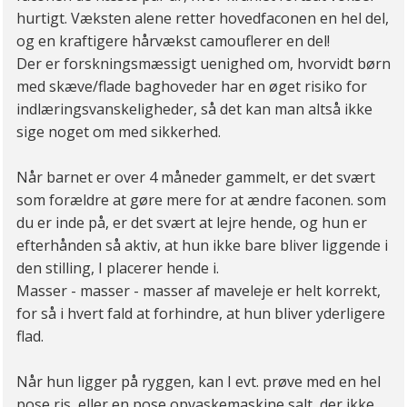
hurtigt. Væksten alene retter hovedfaconen en hel del,
og en kraftigere hårvækst camouflerer en del!
Der er forskningsmæssigt uenighed om, hvorvidt børn
med skæve/flade baghoveder har en øget risiko for
indlæringsvanskeligheder, så det kan man altså ikke
sige noget om med sikkerhed.
Når barnet er over 4 måneder gammelt, er det svært
som forældre at gøre mere for at ændre faconen. som
du er inde på, er det svært at lejre hende, og hun er
efterhånden så aktiv, at hun ikke bare bliver liggende i
den stilling, I placerer hende i.
Masser - masser - masser af maveleje er helt korrekt,
for så i hvert fald at forhindre, at hun bliver yderligere
flad.
Når hun ligger på ryggen, kan I evt. prøve med en hel
pose ris, eller en pose opvaskemaskine salt, der ikke