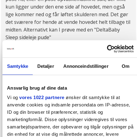
kun ligger under den ene side af hovedet, men også
lige kommer ned og får løftet skulderen med. Det gør
det sværere for hende at vende hovedet helt tilbage til
midten. Alternativt kan I prøve med en "DeltaBaby
Sleep sideleje pude"
(
http://www.miamajo.dk/babypusle-og-pleje/sovetid/d
eltababy-sleep-sovepude-sidelejepude.html)
, som hun
gerne må ligge i når hun er vågen, og når hun sover i
Samtykke
Detaljer
Annonceindstillinger
Om
dagtid, hvor I er hos hende.
Om natten, hvor hun skal ligge på ryggen og sove
ifølge sundhedsstyrelsens retningslinier, kan I måske
Ansvarlig brug af dine data
have gavn af "lovenest" babypuden fra Babymoov
Vi og
vores 1022 partnere
ønsker dit samtykke til at
(
http://www.miamajo.dk/babypusle-og-pleje/sovetid/b
anvende cookies og indsamle persondata om IP-adresse,
abymoov-lovenest-ergonomisk-babypude-mod-fladt-
ID og din browser til præferencer, statistik og
bag hovede-lime.html)
marketingformål. Disse oplysninger videregives til vores
Selv om de nævnte puder ikke er voldsomt dyre, synes
samarbejdspartnere, der opbevarer og tilgår oplysninger på
jeg I skal finde ud af om I har nogen i jeres
din enhed for at vise dig målrettede annoncer, levere
omgangskreds eller i mødregruppen der har puderne