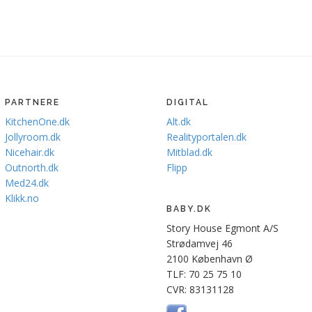
PARTNERE
DIGITAL
KitchenOne.dk
Alt.dk
Jollyroom.dk
Realityportalen.dk
Nicehair.dk
Mitblad.dk
Outnorth.dk
Flipp
Med24.dk
Klikk.no
BABY.DK
Story House Egmont A/S
Strødamvej 46
2100 København Ø
TLF: 70 25 75 10
CVR: 83131128