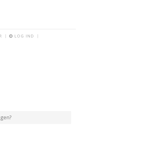
R
LOG IND
ggen?