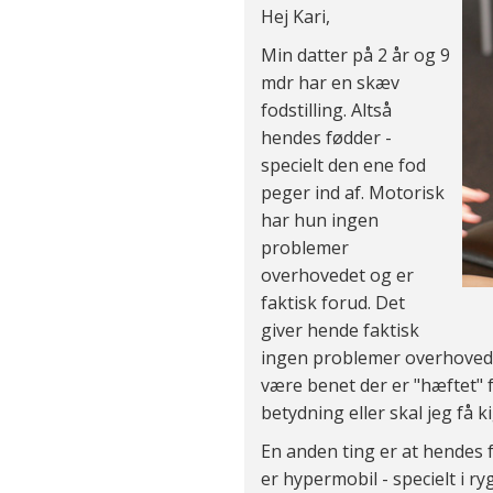
Hej Kari,
Min datter på 2 år og 9
mdr har en skæv
fodstilling. Altså
hendes fødder -
specielt den ene fod
peger ind af. Motorisk
har hun ingen
problemer
overhovedet og er
faktisk forud. Det
giver hende faktisk
ingen problemer overhoved
være benet der er "hæftet" 
betydning eller skal jeg få k
En anden ting er at hendes 
er hypermobil - specielt i ry