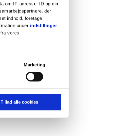
ta om IP-adresse, ID og din
s samarbejdspartnere, der
set indhold, foretage
ormation under
indstillinger
 fra vores
ter
Marketing
ting)
mere dit besøg på vores
Tillad alle cookies
brug for markedsføring, så vi
med sociale medier. Du kan til
uligvis ikke fungerer
e om vores brug af cookies