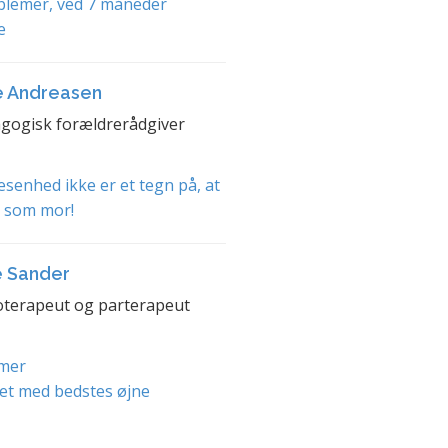
blemer, ved 7 måneder
e
e Andreasen
gogisk forældrerådgiver
senhed ikke er et tegn på, at
t som mor!
e Sander
terapeut og parterapeut
mer
et med bedstes øjne