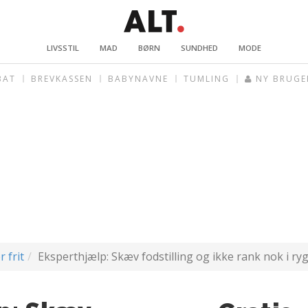
LIVSSTIL
MAD
BØRN
SUNDHED
MODE
BAT
BREVKASSEN
BABYNAVNE
TUMLING
NY BRUGE
r frit
Eksperthjælp: Skæv fodstilling og ikke rank nok i ry