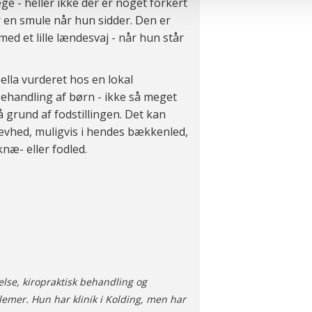
ge - heller ikke der er noget forkert
oplysninger i forbindelse hermed i både vores
privatlivspolitik
o
r en smule når hun sidder. Den er
ed et lille lændesvaj - når hun står
abella vurderet hos en lokal
behandling af børn - ikke så meget
 grund af fodstillingen. Det kan
vhed, muligvis i hendes bækkenled,
æ- eller fodled.
lse, kiropraktisk behandling og
emer. Hun har klinik i Kolding, men har