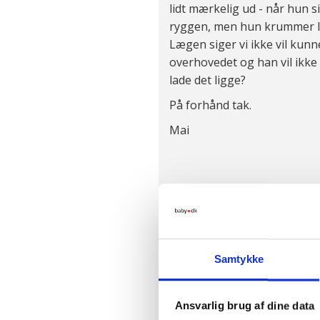
lidt mærkelig ud - når hun si
ryggen, men hun krummer lid
Lægen siger vi ikke vil kun
overhovedet og han vil ikke 
lade det ligge?
På forhånd tak.
Mai
Karis svar
Hej Mai
Samtykke
Tak for dit spørgsmål, det e
på hvor svært det kan være 
tage bekymre sig eller ej.
Ansvarlig brug af dine data