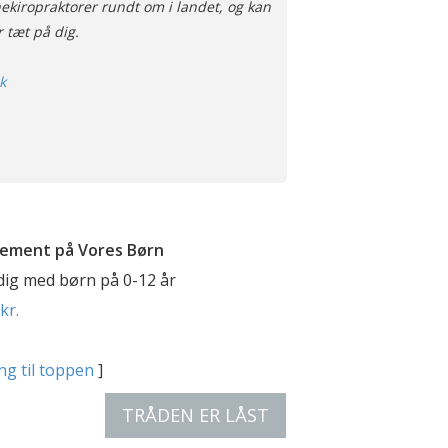
ekiropraktorer rundt om i landet, og kan
r tæt på dig.
k
ement på Vores Børn
 dig med børn på 0-12 år
kr.
ng til toppen
]
TRÅDEN ER LÅST