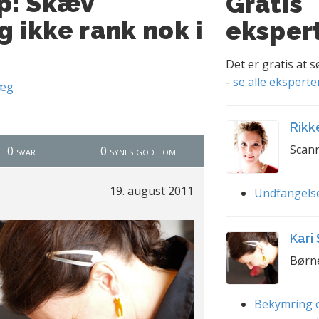
p: Skæv
Gratis
g ikke rank nok i
eksper
Det er gratis at 
-
se alle eksperte
læg
Rikk
Scann
0 svar
0 synes godt om
19. august 2011
Undfangels
Kari
Børn
Bekymring o