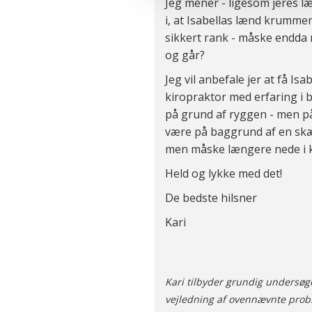
Jeg mener - ligesom jeres læ
og behandling af dine person
i, at Isabellas lænd krumme
sikkert rank - måske endda m
og går?
Jeg vil anbefale jer at få Is
kiropraktor med erfaring i 
på grund af ryggen - men på
være på baggrund af en skæ
men måske længere nede i kn
Held og lykke med det!
De bedste hilsner
Kari
Kari tilbyder grundig undersøge
vejledning af ovennævnte probl