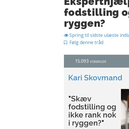
Eksperthjæl
fodstilling o
ryggen?
Spring til sidste ulæste ind
Følg denne tråd
15.093 visninger
Kari Skovmand
"Skæv
fodstilling og
ikke rank nok
i ryggen?"