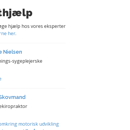
thjælp
søge hjælp hos vores eksperter
rne her
.
e Nielsen
ings-sygeplejerske
e
 Skovmand
ekiropraktor
mkring motorisk udvikling