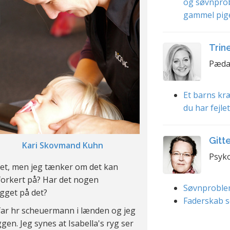
og søvnpro
gammel pig
Trin
Pæda
Et barns kræ
du har fejle
Gitt
Kari Skovmand Kuhn
Psyko
et, men jeg tænker om det kan
forkert på? Har det nogen
Søvnproble
igget på det?
Faderskab s
far hr scheuermann i lænden og jeg
ggen. Jeg synes at Isabella's ryg ser