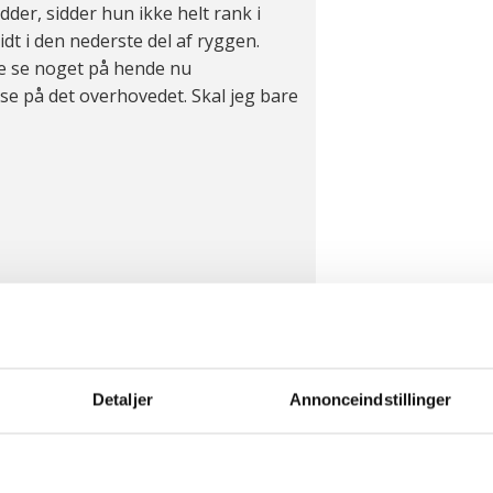
dder, sidder hun ikke helt rank i
t i den nederste del af ryggen.
ne se noget på hende nu
se på det overhovedet. Skal jeg bare
Detaljer
Annonceindstillinger
r interessant, og et godt eksempel
at finde ud af, hvornår man skal