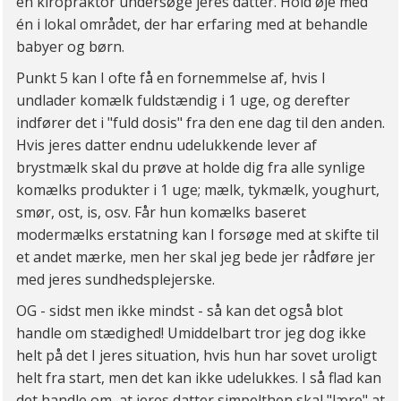
en kiropraktor undersøge jeres datter. Hold øje med
én i lokal området, der har erfaring med at behandle
babyer og børn.
Punkt 5 kan I ofte få en fornemmelse af, hvis I
undlader komælk fuldstændig i 1 uge, og derefter
indfører det i "fuld dosis" fra den ene dag til den anden.
Hvis jeres datter endnu udelukkende lever af
brystmælk skal du prøve at holde dig fra alle synlige
komælks produkter i 1 uge; mælk, tykmælk, youghurt,
smør, ost, is, osv. Får hun komælks baseret
modermælks erstatning kan I forsøge med at skifte til
et andet mærke, men her skal jeg bede jer rådføre jer
med jeres sundhedsplejerske.
OG - sidst men ikke mindst - så kan det også blot
handle om stædighed! Umiddelbart tror jeg dog ikke
helt på det I jeres situation, hvis hun har sovet uroligt
helt fra start, men det kan ikke udelukkes. I så flad kan
det handle om, at jeres datter simpelthen skal "lære" at