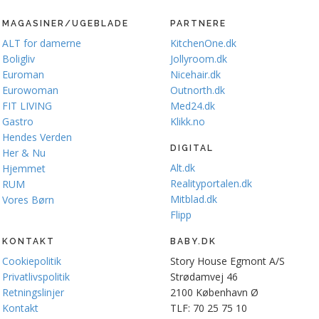
MAGASINER/UGEBLADE
PARTNERE
ALT for damerne
KitchenOne.dk
Boligliv
Jollyroom.dk
Euroman
Nicehair.dk
Eurowoman
Outnorth.dk
FIT LIVING
Med24.dk
Gastro
Klikk.no
Hendes Verden
DIGITAL
Her & Nu
Alt.dk
Hjemmet
Realityportalen.dk
RUM
Mitblad.dk
Vores Børn
Flipp
KONTAKT
BABY.DK
Cookiepolitik
Story House Egmont A/S
Privatlivspolitik
Strødamvej 46
Retningslinjer
2100 København Ø
Kontakt
TLF: 70 25 75 10