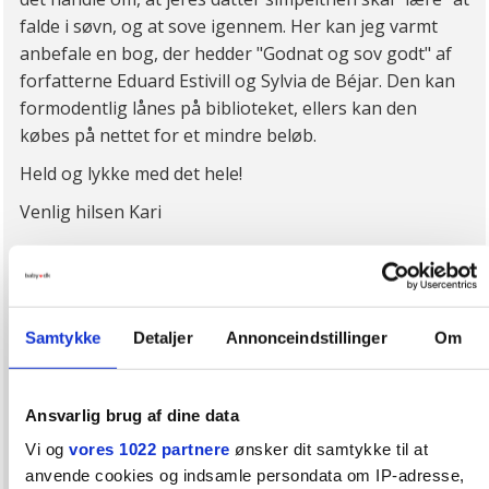
falde i søvn, og at sove igennem. Her kan jeg varmt
anbefale en bog, der hedder "Godnat og sov godt" af
forfatterne Eduard Estivill og Sylvia de Béjar. Den kan
formodentlig lånes på biblioteket, ellers kan den
købes på nettet for et mindre beløb.
Held og lykke med det hele!
Venlig hilsen Kari
Kari tilbyder grundig undersøgelse, kiropraktisk behandling
og vejledning af ovennævnte problemer. Hun har klinik i
Samtykke
Detaljer
Annonceindstillinger
Om
Kolding, men har et godt kendskab til andre
børnekiropraktorer rundt om i landet, og kan derfor henvise
til en kiropraktor tæt på dig.
Ansvarlig brug af dine data
Vi og
vores 1022 partnere
ønsker dit samtykke til at
Se Karis hjemmeside:
FlicFlac.dk
anvende cookies og indsamle persondata om IP-adresse,