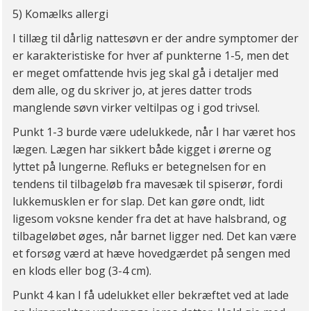
5) Komælks allergi
I tillæg til dårlig nattesøvn er der andre symptomer der
er karakteristiske for hver af punkterne 1-5, men det
er meget omfattende hvis jeg skal gå i detaljer med
dem alle, og du skriver jo, at jeres datter trods
manglende søvn virker veltilpas og i god trivsel.
Punkt 1-3 burde være udelukkede, når I har været hos
lægen. Lægen har sikkert både kigget i ørerne og
lyttet på lungerne. Refluks er betegnelsen for en
tendens til tilbageløb fra mavesæk til spiserør, fordi
lukkemusklen er for slap. Det kan gøre ondt, lidt
ligesom voksne kender fra det at have halsbrand, og
tilbageløbet øges, når barnet ligger ned. Det kan være
et forsøg værd at hæve hovedgærdet på sengen med
en klods eller bog (3-4 cm).
Punkt 4 kan I få udelukket eller bekræftet ved at lade