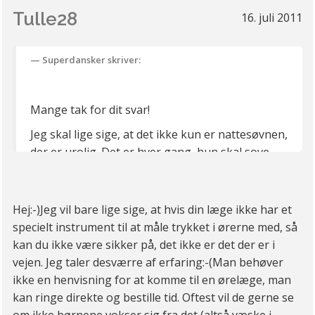
Tulle28
16. juli 2011
Superdansker skriver:
Mange tak for dit svar!
Jeg skal lige sige, at det ikke kun er nattesøvnen,
der er urolig. Det er hver gang, hun skal sove,
og derved også de kortere lure om dagen. Hvis
jeg ikke 'tvinger' hende til at sove, kan hun holde
sig vågen hele dagen, hvilken resulterer i, at hun
Hej:-)Jeg vil bare lige sige, at hvis din læge ikke har et
bliver bundulykkelig.
specielt instrument til at måle trykket i ørerne med, så
kan du ikke være sikker på, det ikke er det der er i
Jeg har bestilt tid hos en kiropraktor. Så må vi
vejen. Jeg taler desværre af erfaring:-(Man behøver
se, om det hjælper.
ikke en henvisning for at komme til en ørelæge, man
kan ringe direkte og bestille tid. Oftest vil de gerne se