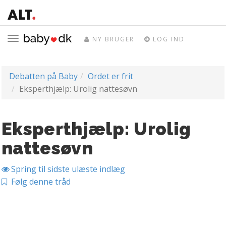
Toggle
NY BRUGER
LOG IND
navigation
Debatten på Baby
Ordet er frit
Eksperthjælp: Urolig nattesøvn
Eksperthjælp: Urolig
nattesøvn
Spring til sidste ulæste indlæg
Følg denne tråd