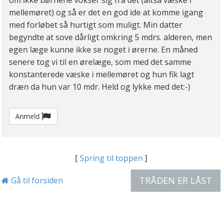
om ikke børnene vokser sig fra det (altså væske i
mellemøret) og så er det en god ide at komme igang
med forløbet så hurtigt som muligt. Min datter
begyndte at sove dårligt omkring 5 mdrs. alderen, men
egen læge kunne ikke se noget i ørerne. En måned
senere tog vi til en ørelæge, som med det samme
konstanterede væske i mellemøret og hun fik lagt
dræn da hun var 10 mdr. Held og lykke med det:-)
Anmeld
[
Spring til toppen
]
TRÅDEN ER LÅST
Gå til forsiden