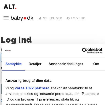
Toggle
NY BRUGER
LOG IND
navigation
Log ind
E-mail
Samtykke
Detaljer
Annonceindstillinger
Om
Adgangskode
Ansvarlig brug af dine data
Vi og
vores 1022 partnere
ønsker dit samtykke til at
anvende cookies og indsamle persondata om IP-adresse,
ID og din browser til præferencer, statistik og
Glemt adgangskode?
marketingformål. Disse oplysninger videregives til vores