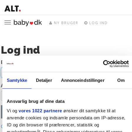
Toggle
NY BRUGER
LOG IND
navigation
Log ind
E-mail
Samtykke
Detaljer
Annonceindstillinger
Om
Adgangskode
Ansvarlig brug af dine data
Vi og
vores 1022 partnere
ønsker dit samtykke til at
anvende cookies og indsamle persondata om IP-adresse,
ID og din browser til præferencer, statistik og
Glemt adgangskode?
marketingformål. Disse oplysninger videregives til vores