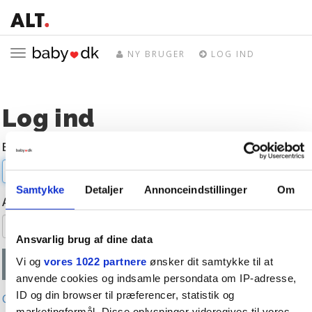
Toggle
NY BRUGER
LOG IND
navigation
Log ind
E-mail
Samtykke
Detaljer
Annonceindstillinger
Om
Adgangskode
Ansvarlig brug af dine data
Vi og
vores 1022 partnere
ønsker dit samtykke til at
anvende cookies og indsamle persondata om IP-adresse,
ID og din browser til præferencer, statistik og
Glemt adgangskode?
marketingformål. Disse oplysninger videregives til vores