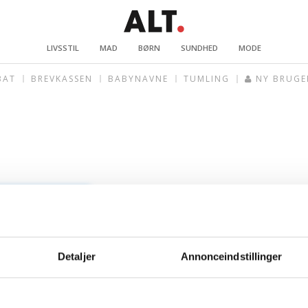
LIVSSTIL
MAD
BØRN
SUNDHED
MODE
BAT
BREVKASSEN
BABYNAVNE
TUMLING
NY BRUGE
Detaljer
Annonceindstillinger