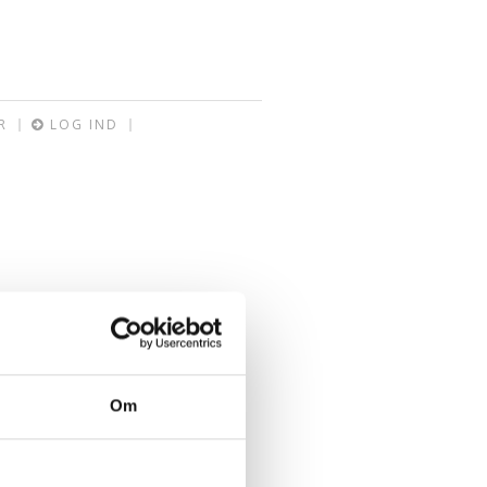
R
LOG IND
Om