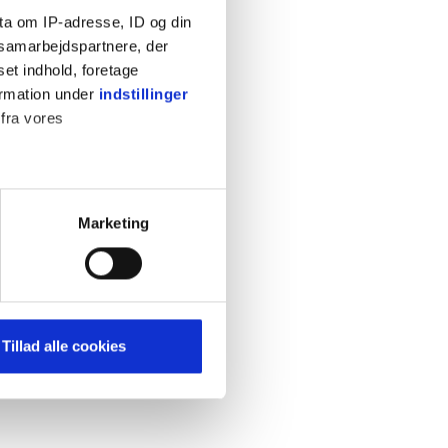
ta om IP-adresse, ID og din
s samarbejdspartnere, der
set indhold, foretage
ormation under
indstillinger
 fra vores
KONTAKT
Cookiepolitik
Privatlivspolitik
ter
Marketing
Retningslinjer
ting)
Kontakt
Hjælp
mere dit besøg på vores
Tillad alle cookies
brug for markedsføring, så vi
med sociale medier. Du kan til
uligvis ikke fungerer
e om vores brug af cookies