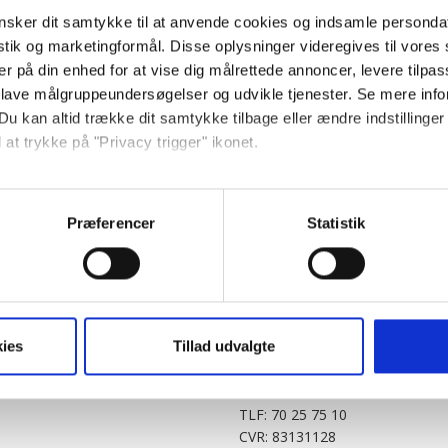
sker dit samtykke til at anvende cookies og indsamle personda
istik og marketingformål. Disse oplysninger videregives til vore
er på din enhed for at vise dig målrettede annoncer, levere tilpas
 lave målgruppeundersøgelser og udvikle tjenester. Se mere inf
Du kan altid trække dit samtykke tilbage eller ændre indstillinger
 at trykke på "Privacy trigger" ikonet.
PARTNERE
DIGITAL
så gerne:
KitchenOne.dk
Alt.dk
Jollyroom.dk
Realityportalen.dk
sninger om din placering, der kan være nøjagtig inden for få me
Præferencer
Statistik
Nicehair.dk
Mitblad.dk
 baseret på en scanning af dens unikke karakteristika (fingerprin
Outnorth.dk
Flipp
ebsitet.
Med24.dk
Klikk.no
BABY.DK
t vi må bruge egne cookies og cookies fra tredjeparter til at opti
ies
Tillad udvalgte
Story House Egmont A/S
ionalitet, generere statistik og huske dine præferencer samt til 
Strødamvej 46
2100 København Ø
tag på sociale medier og til at vise dig funktioner i forbindelse 
TLF: 70 25 75 10
kke tilbage. Du skal være opmærksom på, at vores hjemmeside m
CVR: 83131128
terer cookies eller tilbagetrækker et samtykke. Du kan læse mer