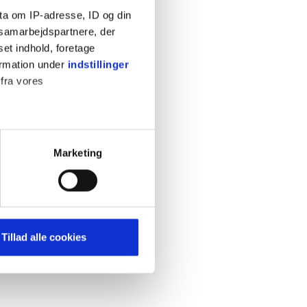
ta om IP-adresse, ID og din
s samarbejdspartnere, der
set indhold, foretage
ormation under
indstillinger
 fra vores
KONTAKT
Cookiepolitik
Privatlivspolitik
ter
Marketing
Retningslinjer
ting)
Kontakt
Hjælp
mere dit besøg på vores
Tillad alle cookies
brug for markedsføring, så vi
med sociale medier. Du kan til
uligvis ikke fungerer
e om vores brug af cookies