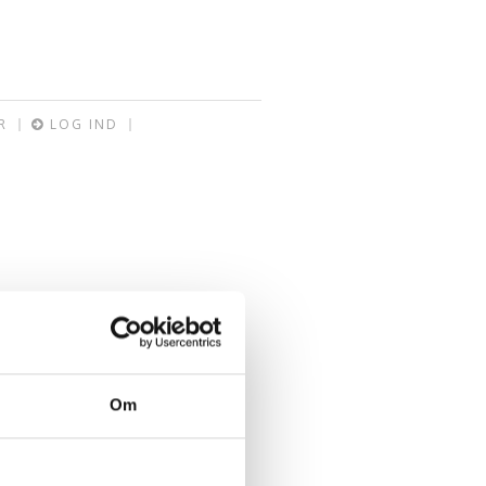
R
LOG IND
Om