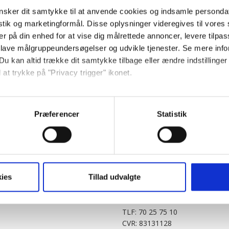
sker dit samtykke til at anvende cookies og indsamle personda
istik og marketingformål. Disse oplysninger videregives til vore
er på din enhed for at vise dig målrettede annoncer, levere tilpas
 lave målgruppeundersøgelser og udvikle tjenester. Se mere inf
Du kan altid trække dit samtykke tilbage eller ændre indstillinger
 at trykke på "Privacy trigger" ikonet.
PARTNERE
DIGITAL
så gerne:
KitchenOne.dk
Alt.dk
Jollyroom.dk
Realityportalen.dk
sninger om din placering, der kan være nøjagtig inden for få me
Præferencer
Statistik
Nicehair.dk
Mitblad.dk
 baseret på en scanning af dens unikke karakteristika (fingerprin
Outnorth.dk
Flipp
ebsitet.
Med24.dk
Klikk.no
BABY.DK
t vi må bruge egne cookies og cookies fra tredjeparter til at opti
ies
Tillad udvalgte
Story House Egmont A/S
ionalitet, generere statistik og huske dine præferencer samt til 
Strødamvej 46
2100 København Ø
tag på sociale medier og til at vise dig funktioner i forbindelse 
TLF: 70 25 75 10
kke tilbage. Du skal være opmærksom på, at vores hjemmeside m
CVR: 83131128
terer cookies eller tilbagetrækker et samtykke. Du kan læse mer