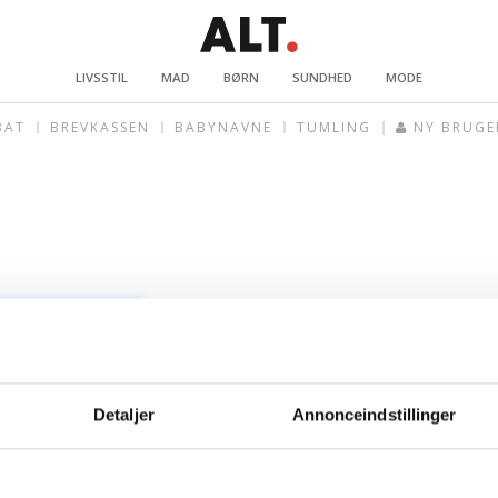
LIVSSTIL
MAD
BØRN
SUNDHED
MODE
BAT
BREVKASSEN
BABYNAVNE
TUMLING
NY BRUGE
Detaljer
Annonceindstillinger