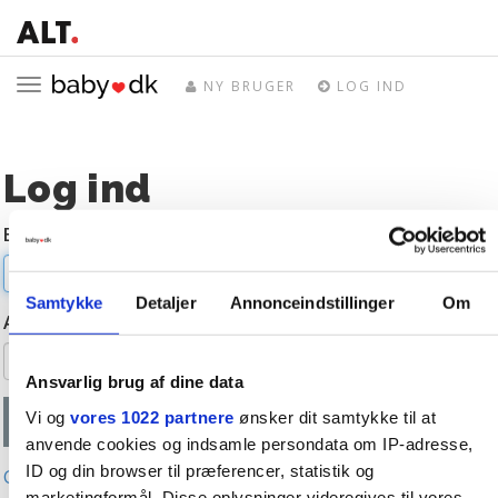
Toggle
NY BRUGER
LOG IND
navigation
Log ind
E-mail
Samtykke
Detaljer
Annonceindstillinger
Om
Adgangskode
Ansvarlig brug af dine data
Vi og
vores 1022 partnere
ønsker dit samtykke til at
anvende cookies og indsamle persondata om IP-adresse,
ID og din browser til præferencer, statistik og
Glemt adgangskode?
marketingformål. Disse oplysninger videregives til vores