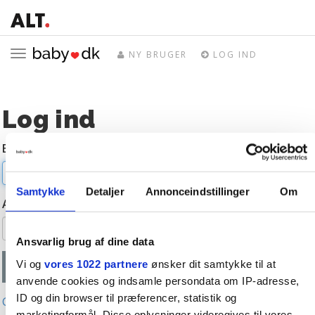
Toggle
NY BRUGER
LOG IND
navigation
Log ind
E-mail
Samtykke
Detaljer
Annonceindstillinger
Om
Adgangskode
Ansvarlig brug af dine data
Vi og
vores 1022 partnere
ønsker dit samtykke til at
anvende cookies og indsamle persondata om IP-adresse,
ID og din browser til præferencer, statistik og
Glemt adgangskode?
marketingformål. Disse oplysninger videregives til vores