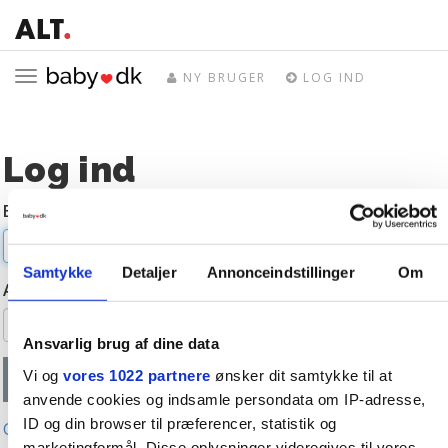
Toggle
NY BRUGER
LOG IND
navigation
Log ind
E-mail
Samtykke
Detaljer
Annonceindstillinger
Om
Adgangskode
Ansvarlig brug af dine data
Vi og
vores 1022 partnere
ønsker dit samtykke til at
anvende cookies og indsamle persondata om IP-adresse,
ID og din browser til præferencer, statistik og
Glemt adgangskode?
marketingformål. Disse oplysninger videregives til vores