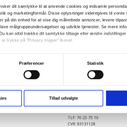
sker dit samtykke til at anvende cookies og indsamle personda
istik og marketingformål. Disse oplysninger videregives til vore
er på din enhed for at vise dig målrettede annoncer, levere tilpas
 lave målgruppeundersøgelser og udvikle tjenester. Se mere inf
Du kan altid trække dit samtykke tilbage eller ændre indstillinger
 at trykke på "Privacy trigger" ikonet.
PARTNERE
DIGITAL
så gerne:
KitchenOne.dk
Alt.dk
Jollyroom.dk
Realityportalen.dk
sninger om din placering, der kan være nøjagtig inden for få me
Præferencer
Statistik
Nicehair.dk
Mitblad.dk
 baseret på en scanning af dens unikke karakteristika (fingerprin
Outnorth.dk
Flipp
ebsitet.
Med24.dk
Klikk.no
BABY.DK
t vi må bruge egne cookies og cookies fra tredjeparter til at opti
ies
Tillad udvalgte
Story House Egmont A/S
ionalitet, generere statistik og huske dine præferencer samt til 
Strødamvej 46
2100 København Ø
tag på sociale medier og til at vise dig funktioner i forbindelse 
TLF: 70 25 75 10
kke tilbage. Du skal være opmærksom på, at vores hjemmeside m
CVR: 83131128
terer cookies eller tilbagetrækker et samtykke. Du kan læse mer