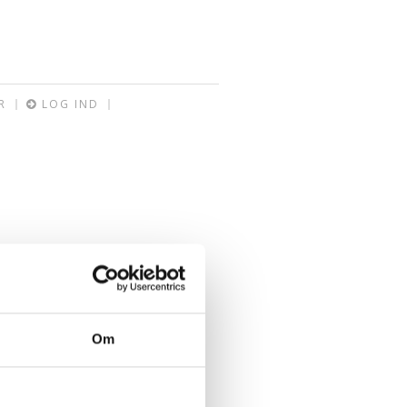
R
LOG IND
Om