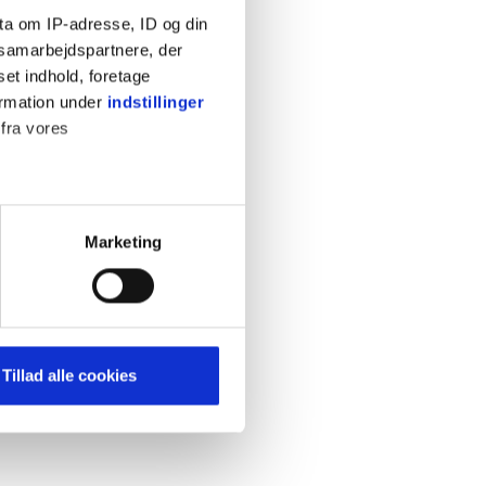
ta om IP-adresse, ID og din
s samarbejdspartnere, der
set indhold, foretage
ormation under
indstillinger
 fra vores
KONTAKT
Cookiepolitik
Privatlivspolitik
ter
Marketing
Retningslinjer
ting)
Kontakt
Hjælp
mere dit besøg på vores
Tillad alle cookies
brug for markedsføring, så vi
med sociale medier. Du kan til
uligvis ikke fungerer
e om vores brug af cookies