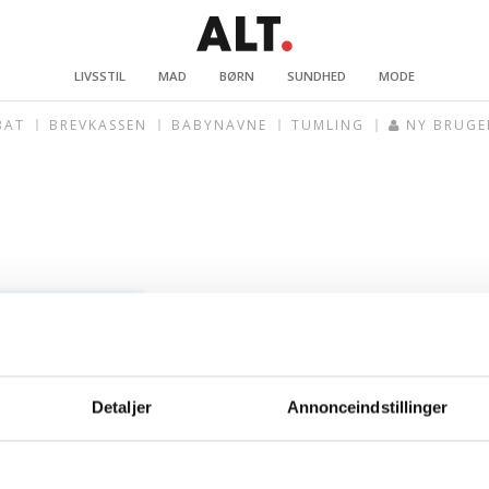
LIVSSTIL
MAD
BØRN
SUNDHED
MODE
BAT
BREVKASSEN
BABYNAVNE
TUMLING
NY BRUGE
Detaljer
Annonceindstillinger