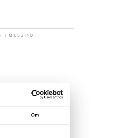
R
LOG IND
Om