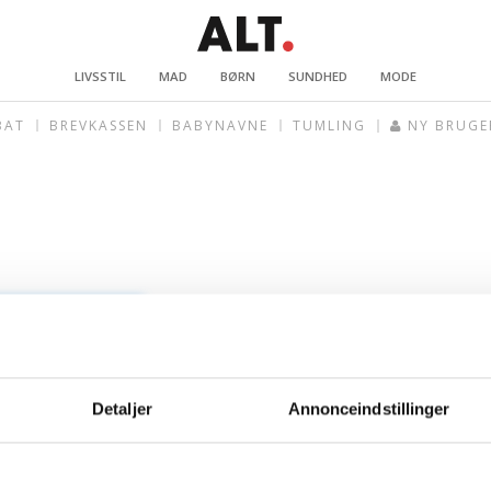
LIVSSTIL
MAD
BØRN
SUNDHED
MODE
BAT
BREVKASSEN
BABYNAVNE
TUMLING
NY BRUGE
Detaljer
Annonceindstillinger