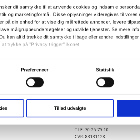
sker dit samtykke til at anvende cookies og indsamle personda
istik og marketingformål. Disse oplysninger videregives til vore
er på din enhed for at vise dig målrettede annoncer, levere tilpas
 lave målgruppeundersøgelser og udvikle tjenester. Se mere inf
Du kan altid trække dit samtykke tilbage eller ændre indstillinger
 at trykke på "Privacy trigger" ikonet.
PARTNERE
DIGITAL
så gerne:
KitchenOne.dk
Alt.dk
Jollyroom.dk
Realityportalen.dk
sninger om din placering, der kan være nøjagtig inden for få me
Præferencer
Statistik
Nicehair.dk
Mitblad.dk
 baseret på en scanning af dens unikke karakteristika (fingerprin
Outnorth.dk
Flipp
ebsitet.
Med24.dk
Klikk.no
BABY.DK
t vi må bruge egne cookies og cookies fra tredjeparter til at opti
ies
Tillad udvalgte
Story House Egmont A/S
ionalitet, generere statistik og huske dine præferencer samt til 
Strødamvej 46
2100 København Ø
tag på sociale medier og til at vise dig funktioner i forbindelse 
TLF: 70 25 75 10
kke tilbage. Du skal være opmærksom på, at vores hjemmeside m
CVR: 83131128
terer cookies eller tilbagetrækker et samtykke. Du kan læse mer