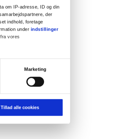
ta om IP-adresse, ID og din
s samarbejdspartnere, der
set indhold, foretage
ormation under
indstillinger
 fra vores
KONTAKT
Cookiepolitik
Privatlivspolitik
ter
Marketing
Retningslinjer
ting)
Kontakt
Hjælp
mere dit besøg på vores
Tillad alle cookies
brug for markedsføring, så vi
med sociale medier. Du kan til
uligvis ikke fungerer
e om vores brug af cookies