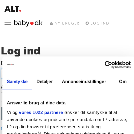
Toggle
NY BRUGER
LOG IND
navigation
Log ind
E-mail
Samtykke
Detaljer
Annonceindstillinger
Om
Adgangskode
Ansvarlig brug af dine data
Vi og
vores 1022 partnere
ønsker dit samtykke til at
anvende cookies og indsamle persondata om IP-adresse,
ID og din browser til præferencer, statistik og
Glemt adgangskode?
marketingformål. Disse oplysninger videregives til vores